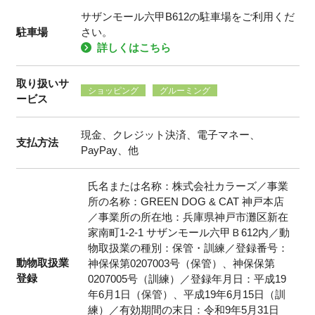
サザンモール六甲B612の駐車場をご利用くだ
駐車場
さい。
詳しくはこちら
取り扱いサ
ショッピング
グルーミング
ービス
現金、クレジット決済、電子マネー、
支払方法
PayPay、他
氏名または名称：株式会社カラーズ／事業
所の名称：GREEN DOG & CAT 神戸本店
／事業所の所在地：兵庫県神戸市灘区新在
家南町1-2-1 サザンモール六甲Ｂ612内／動
物取扱業の種別：保管・訓練／登録番号：
動物取扱業
神保保第0207003号（保管）、神保保第
登録
0207005号（訓練）／登録年月日：平成19
年6月1日（保管）、平成19年6月15日（訓
練）／有効期間の末日：令和9年5月31日