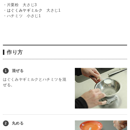
・片栗粉 大さじ3
・
はぐくみヤギミルク
大さじ1
・ハチミツ 小さじ1
作り方
混ぜる
1
はぐくみヤギミルクとハチミツを混
ぜる。
丸める
2