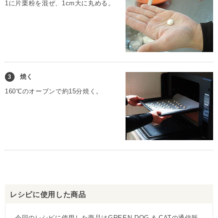
1に片栗粉を混ぜ、1cm大に丸める。
焼く
3
160℃のオーブンで約15分焼く。
レシピに使用した商品
今回のレシピに使用した商品はGREEN DOG & CATの通信販