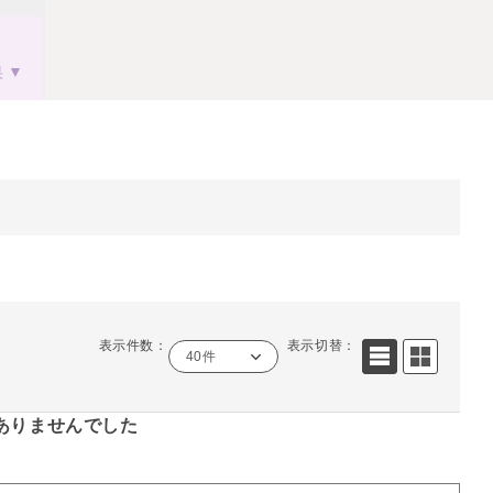
果
表示件数：
表示切替：
40件
ありませんでした