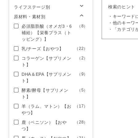
検索のヒント
ライフステージ別
・キーワード
原材料・素材別
・他のキーワ
必須脂肪酸（オメガ3・6
（8）
・「カテゴリ
補給）【栄養プラス（ト
ッピング）】
乳/チーズ【おやつ】
（22）
コラーゲン【サプリメン
（2）
ト】
DHA＆EPA【サプリメン
（9）
ト】
酵素/酵母【サプリメン
（5）
ト】
羊（ラム、マトン）【お
（17）
やつ】
鹿（ベニソン）【おや
（28）
つ】