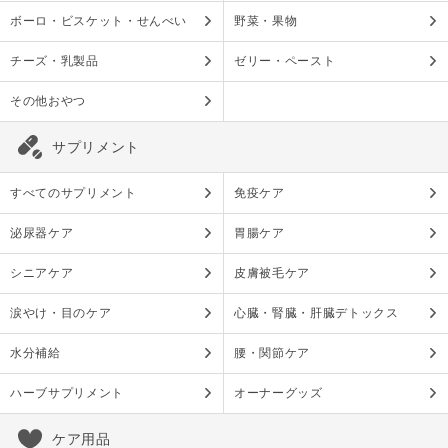
ボーロ・ビスケット・せんべい
野菜・果物
チーズ・乳製品
ゼリー・ペースト
その他おやつ
サプリメント
すべてのサプリメント
免疫ケア
泌尿器ケア
胃腸ケア
シニアケア
皮膚被毛ケア
涙やけ・目のケア
心臓・腎臓・肝臓デトックス
水分補給
腰・関節ケア
ハーブサプリメント
オーナーグッズ
ケア用品