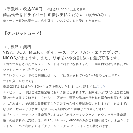
（手数料）税込330円、
※税込11,000円以上で無料
商品代金をドライバーに直接お支払ください（現金のみ）。
※メーカー直送の場合は、代金引換でのお支払いをお受けできません
【クレジットカード】
（手数料）無料
VISA、JCB、Master、ダイナース、アメリカン・エキスプレス、
NICOSが使えます。また、リボ払いや分割払いも選択可能です。
※海外で発行されたクレジットカードはご利用になれません。日本国内で発行されたクレ
ジットカードをご利用ください。
※クレジットカードのご利用には、カードに表示されている3～4桁のセキュリティーコ
ードの入力が必要です。
※2023年2月2日から３Dセキュアを導入いたしました。詳しくは
こちら
※デビットカードはご注文確定後にお引き落としされます。お間違いがないか充分にご確
認いただき注文を確定してください。万が一、変更や追加が行われた場合は都度お引き落
としされます。その際は最終確定したご注文分以外を後日返金いたしますが、返金までか
なりの日数がかかります。なお、my定期便でのご利用はご遠慮ください。
※『ペットフーディスト養成講座』および『ホリスティックケア・カウンセラー養成講
座』の受講料のお支払いは、VISA、Master、NICOSのみがご利用可能です。またクレジ
ットカードのご利用店名は「グリーンドッグ & キャット」と記載されます。