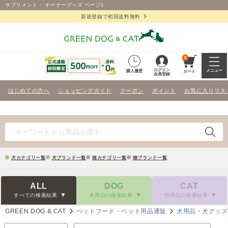
サプリメント・ オーナーグッズ ページ1
新規登録で初回送料無料
0
ログイン
メニュー
購入履歴
カート
会員登録
はじめての方へ
ショッピングガイド
クーポン
ポイント
お気に入りリス
犬カテゴリ一覧
犬ブランド一覧
猫カテゴリ一覧
猫ブランド一覧
ALL
DOG
CAT
すべての検索結果
犬用品の検索結果
猫用品の検索結果
GREEN DOG & CAT
ペットフード・ペット用品通販
犬用品・犬グッ