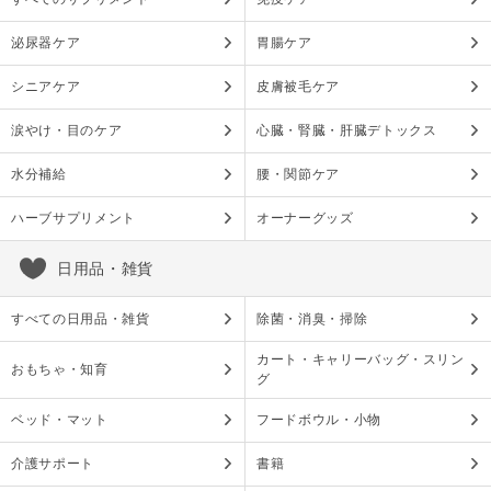
泌尿器ケア
胃腸ケア
シニアケア
皮膚被毛ケア
涙やけ・目のケア
心臓・腎臓・肝臓デトックス
水分補給
腰・関節ケア
ハーブサプリメント
オーナーグッズ
日用品・雑貨
すべての日用品・雑貨
除菌・消臭・掃除
カート・キャリーバッグ・スリン
おもちゃ・知育
グ
ベッド・マット
フードボウル・小物
介護サポート
書籍