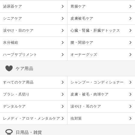
泌尿器ケア
胃腸ケア
シニアケア
皮膚被毛ケア
涙やけ・目のケア
心臓・腎臓・肝臓デトックス
水分補給
腰・関節ケア
ハーブサプリメント
オーナーグッズ
ケア用品
すべてのケア用品
シャンプー・コンディショナー
ブラシ・爪切り
皮膚・被毛・肉球ケア
デンタルケア
涙やけ・耳のケア
レメディ・アロマ・メンタルケア
虫対策
日用品・雑貨