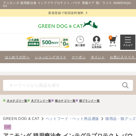
アニモンダ 猫用療法食 インテグラプロテクト パウチ 胃腸ケア 鶏・ライス ANMDINQ4-
00
新規登録で初回送料無料
0
ログイン
メニュー
購入履歴
カート
会員登録
はじめての方へ
ショッピングガイド
クーポン
ポイント
お気に入りリス
犬カテゴリ一覧
犬ブランド一覧
猫カテゴリ一覧
猫ブランド一覧
GREEN DOG & CAT
ペットフード・ペット用品通販
猫用品・猫グッ
CAT
アニモンダ 猫用療法食 インテグラプロテクト パウ