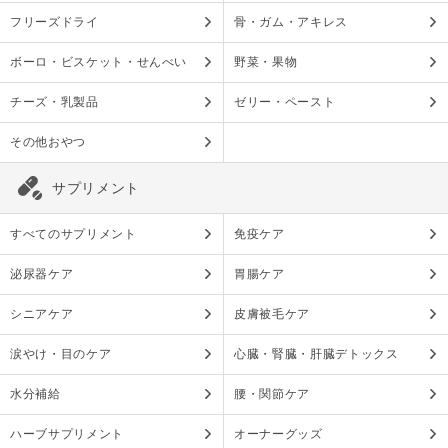
フリーズドライ
骨・ガム・アキレス
ボーロ・ビスケット・せんべい
野菜・果物
チーズ・乳製品
ゼリー・ペースト
その他おやつ
サプリメント
すべてのサプリメント
免疫ケア
泌尿器ケア
胃腸ケア
シニアケア
皮膚被毛ケア
涙やけ・目のケア
心臓・腎臓・肝臓デトックス
水分補給
腰・関節ケア
ハーブサプリメント
オーナーグッズ