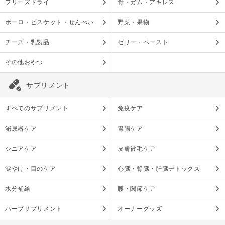
フリーズドライ
骨・ガム・アキレス
ボーロ・ビスケット・せんべい
野菜・果物
チーズ・乳製品
ゼリー・ペースト
その他おやつ
サプリメント
すべてのサプリメント
免疫ケア
泌尿器ケア
胃腸ケア
シニアケア
皮膚被毛ケア
涙やけ・目のケア
心臓・腎臓・肝臓デトックス
水分補給
腰・関節ケア
ハーブサプリメント
オーナーグッズ