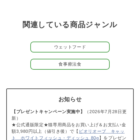
尿のpH値を6.4～6.9に保ちます
こちらの商品はストルバイト結石（ストラバイト結石）とシュウ
酸カルシウム結石の形成にも配慮されており、マグネシウムやリ
ンといったミネラルをバランスよく供給することで尿pH値を6.4
関連している商品ジャンル
～6.9に維持できるようサポートします。
おいしさを追求。バリエーションも豊富
ウェットフード
病気のときはごはんの好き嫌いが激しくなることがありますよ
ね。この商品はおいしく食べられることにも重点を置き、良質な
生肉を鮮度のいい状態で加工しています。
アニモンダの胃腸ケア
食事療法食
シリーズ
はパテタイプもあります。
＃202502
お知らせ
【プレゼントキャンペーン実施中】
（2026年7月28日更
新）
★公式通販限定★猫専用商品をお買い上げ＆お支払い金
額3,980円以上（値引き後）で【
ビオリオーブ キャッ
ト ホワイトフィッシュ・ディッシュ 80g
】をプレゼン