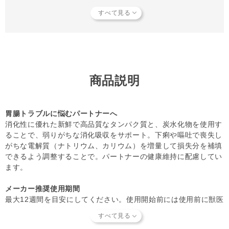
◆直射日光を避け、冷暗所で保管してください。
◆開封後は冷蔵庫にて保管し、お早目に使い切ってくださ
い。
【知っておいていただきたいこと】
当店では独自の安全基準を設け、原材料そのものの品質やパ
ートナーへの安全性を確認できた商品だけを取り扱っていま
商品説明
す。
商品形状のバラつき
や
商品導入スタンス
について詳しく
は
こちら
をご覧ください。
【キャンセルについてご注意】
胃腸トラブルに悩むパートナーへ
本商品はご注文タイミングやご注文内容によっては、購入履
消化性に優れた新鮮で高品質なタンパク質と、炭水化物を使用す
歴からのご注文キャンセル、 修正を受け付けることができ
ることで、弱りがちな消化吸収をサポート。下痢や嘔吐で喪失し
ない場合がございます。
がちな電解質（ナトリウム、カリウム）を増量して損失分を補填
（「発送予定日のお知らせメール」をお送りする前であれ
できるよう調整することで。パートナーの健康維持に配慮してい
ば、メール・お電話・ マイページにてご注文をキャンセル
ます。
いただけます。）
メーカー推奨使用期間
最大12週間を目安にしてください。使用開始前には使用前に獣医
師に相談することをおすすめします。