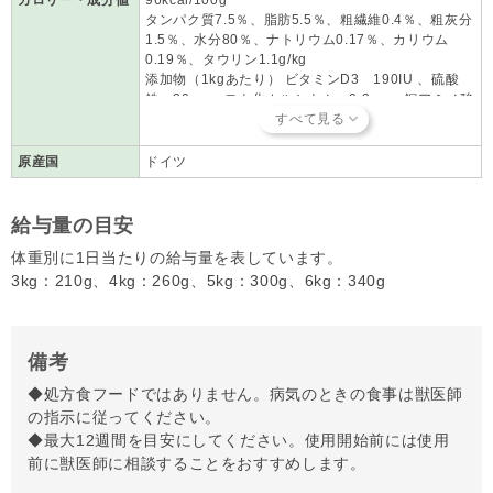
タンパク質7.5％、脂肪5.5％、粗繊維0.4％、粗灰分
1.5％、水分80％、ナトリウム0.17％、カリウム
0.19％、タウリン1.1g/kg
添加物（1kgあたり） ビタミンD3 190IU 、硫酸
鉄 20mg、ヨウ化カルシウム 0.3mg、銅アミノ酸
水和物 1.4mg、硫酸マンガン一水和物 1.2mg、
硫酸亜鉛一水和物 20mg
原産国
ドイツ
給与量の目安
体重別に1日当たりの給与量を表しています。
3kg：210g、4kg：260g、5kg：300g、6kg：340g
備考
◆処方食フードではありません。病気のときの食事は獣医師
の指示に従ってください。
◆最大12週間を目安にしてください。使用開始前には使用
前に獣医師に相談することをおすすめします。