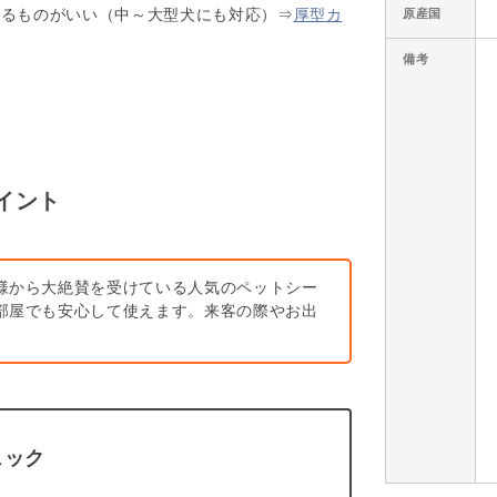
れるものがいい（中～大型犬にも対応）⇒
厚型カ
原産国
備考
イント
様から大絶賛を受けている人気のペットシー
部屋でも安心して使えます。来客の際やお出
ェック