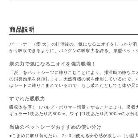
商品説明
パートナー（愛 犬）の排泄後の、気になるニオイをしっかり
かり吸収できるように、バツグンの吸収力を誇る、厚型ペット
炭の力で気になるニオイを強力吸着！
「炭」をペットシーツに練りこむことにより、排泄時の嫌なニ
の消臭効果を発揮します。天然有機の炭を使用しているので、
はシートに練りこまれているので、もし破れたとしても体や足
すぐれた吸収力
吸収体を厚く（パルプ・ポリマー増量）することにより、吸収
ギュラー1枚あたり約500cc、ワイド1枚あたり約900ccの水
当店のペットシーツおすすめの使い分け
●こまめに取り替えたい、2～3回使える安心感が欲しい（小型