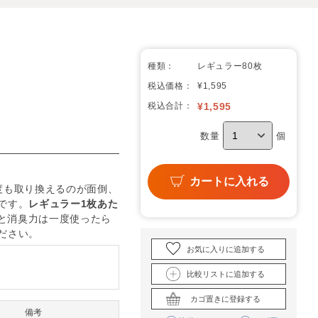
種類：
レギュラー80枚
税込価格：
¥1,595
税込合計：
¥
1,595
数量
個
カートに入れる
度も取り換えるのが面倒、
です。
レギュラー1枚あた
と消臭力は一度使ったら
ださい。
お気に入りに追加する
比較リストに追加する
カゴ置きに登録する
備考