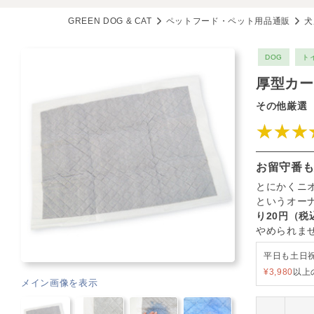
GREEN DOG & CAT
ペットフード・ペット用品通販
犬
DOG
ト
厚型カー
その他厳選
★★★
お留守番
とにかくニ
というオー
り20円（税
やめられま
平日も土日
¥3,980
以上
メイン画像を表示