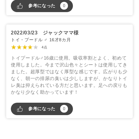
参考になった
0
2022/03/23
ジャックママ様
トイ・プードル ♂ 16才8カ月
★★★★★
4点
トイプードル♂16歳に使用。吸収率割とよく、初めて
使用しました。今まで沢山色々とシートは使用してき
ました。超厚型ではなく厚型な感じです。広がりも少
なく、朝一の排尿の臭いは少ししますが、かなりトイ
レ臭は抑えられている方だと思います。足への戻りも
かなり少なく助かっています！
参考になった
0