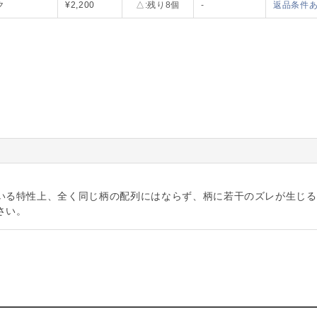
ク
¥2,200
△:残り8個
-
返品条件
いる特性上、全く同じ柄の配列にはならず、柄に若干のズレが生じる
さい。