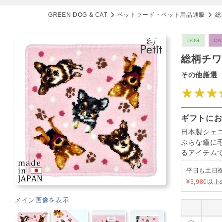
GREEN DOG & CAT
ペットフード・ペット用品通販
総
DOG
CA
総柄チワ
その他厳選
★★★
ギフトに
日本製シェ
ぶらな瞳に
るアイテム
平日も土日
¥3,980
以上
メイン画像を表示
8