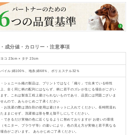
・成分値・カロリー・注意事項
ヨコ 23cm × タテ 23cm
パイル:綿100％、地糸:綿68％、ポリエステル32％
・シェニール織の製品は、プリントではなく「織り」で出来ている特性
上、全く同じ柄の配列にはならず、柄に若干のズレが生じる場合がござい
ます。これは製造工程上避けられないものであり、品質には問題ございま
せんので、あらかじめご了承ください
・お洗濯の際は漂白剤の使用は避けネットに入れてください。長時間濡れ
たままにせず、洗濯後は形を整え陰干しにしてください。
・できるだけ実物の色に近くなるように努めておりますが お使いの環境
（モニター、ブラウザ等）の違いにより、色の見え方が実物と若干異なる
場合がございます。 あらかじめご了承ください。