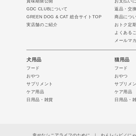
賞味期限公開
お支払い
GDC CLUBについて
返品・交
GREEN DOG & CAT 総合サイトTOP
商品につ
実店舗のご紹介
おトク定
よくある
メールマ
犬用品
猫用品
フード
フード
おやつ
おやつ
サプリメント
サプリメ
ケア用品
ケア用品
日用品・雑貨
日用品・
幸せなシニアライフのために
わんレシピ／に