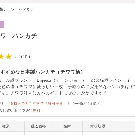
柄チワワ ハンカチ
T
ワ ハンカチ
★★
5.0(1件)
おすすめな日本製ハンカチ（チワワ柄）
ニール織ブランド「Enjeau（アーンジョー）」の犬猫柄ライン・イ
毛色の違うチワワが愛らしい一枚。手軽なのに実用的なハンカチはギ
です。チワワ好きな方へのギフトにぜひいかがですか？
祝も、
15時までのご注文で『当日発送』！
（一部商品を除く）
のお買い上げで送料
無料！
種類
税込価格
在庫
賞味期限
CSH2-PK