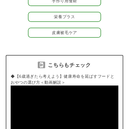
手作り用食材
楽しむことができます。おやつとしてだけでなく、いつものごは
んへのトッピングや手作り食の食材としてもお使いくださいね。
栄養プラス
＃お魚おやつ
皮膚被毛ケア
こちらもチェック
◆【6歳過ぎたら考えよう】健康寿命を延ばすフードと
おやつの選び方＜動画解説＞