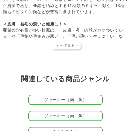
ートナーへの安全性を確認できた商品だけを取り扱っていま
ク質源であり、亜鉛を始めとする11種類のミネラル類や、13種
す。
商品形状のバラつき
や
商品導入スタンス
について詳しく
類ものビタミン類などが豊富に含まれています。
は
こちら
をご覧ください。
【キャンセルについてご注意】
＜皮膚・被毛の潤いと健康に！＞
本商品はご注文タイミングやご注文内容によっては、購入履
亜鉛の含有量が多い牡蠣は、「皮膚・鼻・肉球がカサついてい
歴からのご注文キャンセル、修正を受け付けることができな
る」や「毛艶や毛並みが悪い」、「毛が薄い・生えにくい」な
い場合がございます。
ど、パートナー（愛 犬・愛 猫）の皮膚・被毛の潤い不足や健康
(「発送予定日のお知らせメール」をお送りする前であれ
が気になるオーナー様にオススメです。さらに、亜鉛は被毛が生
ば、メール・お電話・マイページにてご注文をキャンセルい
え換わるときに多量に消費されるため、換毛期（抜け毛が多い季
ただけます。）
節）にもオススメですよ！
＜特許取得の水産会社で生産＞
関連している商品ジャンル
瀬戸内海産の牡蠣を、“牡蠣製造技術で特許を取得した水産会社
（国内）”で加工したドライオイスターは、一粒ひと粒にギュッ
と旨みが詰まっていて、とても上質な味わいです。
ジャーキー（肉・魚）
＜おやつとしても、食材としても＞
ドライオイスターは、手でちぎって使えるので、小型犬から大型
ジャーキー（肉・魚）
犬のパートナーまで幅広く楽しめます。噛む力が弱いお口の小さ
なパートナーや子犬、シニア犬でも食べやすいのが特徴。また、
香りが強めなので、嗅覚が衰えたシニア犬も香ばしい海の香りを