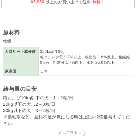
¥3,980
以上のお買い上げで送料
無料！
原材料
牡蠣
カロリー・成分値
320kcal/100g
粗タンパク質 9.7%以上、粗脂肪 1.8%以上、粗繊維
0.0%、粗灰分 1.7%以下、水分 25.0%以下
原産国
日本
給与量の目安
猫および10kg以下の犬…1～2粒/日
20kg以下の犬…2～3粒/日
30kg以下の犬…3～4粒/日
※換毛期など、亜鉛不足が気になる時は上記の2倍量与えてくだ
さい。