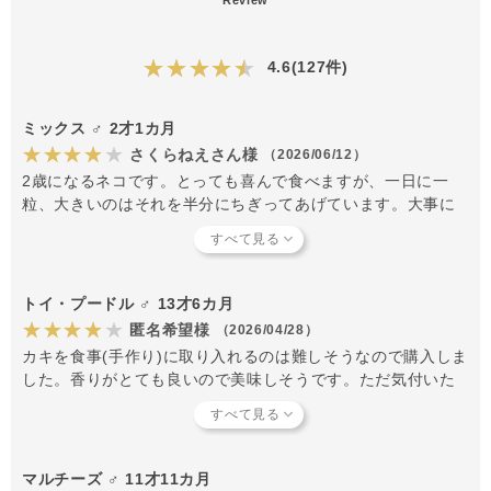
★★★★★
4.6(127件)
ミックス ♂ 2才1カ月
★★★★★
さくらねえさん様
（2026/06/12）
2歳になるネコです。とっても喜んで食べますが、一日に一
粒、大きいのはそれを半分にちぎってあげています。大事に
大事にあげていたものですから、気がついたら、白いカビが
生えてしまいました。もったいなかったです。封を開けた
ら、必ず冷蔵庫で保管しなければいけないと思いました。
トイ・プードル ♂ 13才6カ月
★★★★★
匿名希望様
（2026/04/28）
カキを食事(手作り)に取り入れるのは難しそうなので購入しま
した。香りがとても良いので美味しそうです。ただ気付いた
らカビていて半分を捨てることになってしまいました。開封
後は気をつけないといけません。
マルチーズ ♂ 11才11カ月