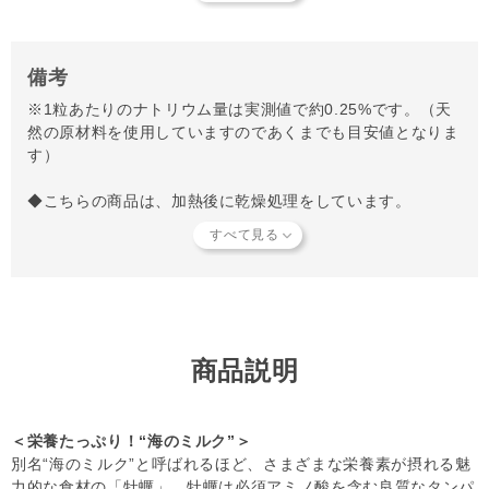
備考
※1粒あたりのナトリウム量は実測値で約0.25%です。（天
然の原材料を使用していますのであくまでも目安値となりま
す）
◆こちらの商品は、加熱後に乾燥処理をしています。
◆開封後は冷蔵庫で保管して、なるべく早く与えてくださ
い。
◆添加物や保存料等は使われておりませんので、1週間以内
に消費できない場合は、小分けにして冷凍庫で保管されるこ
とをおすすめします。
◆商品サイズについてご注意
自然素材の為、重さや大きさにばらつきがあります。
商品説明
写真とは異なるサイズのものも含まれておりますのでので、
予めご了承ください。
＜栄養たっぷり！“海のミルク”＞
【知っておいていただきたいこと】
別名“海のミルク”と呼ばれるほど、さまざまな栄養素が摂れる魅
当店では独自の安全基準を設け、原材料そのものの品質やパ
力的な食材の「牡蠣」。牡蠣は必須アミノ酸を含む良質なタンパ