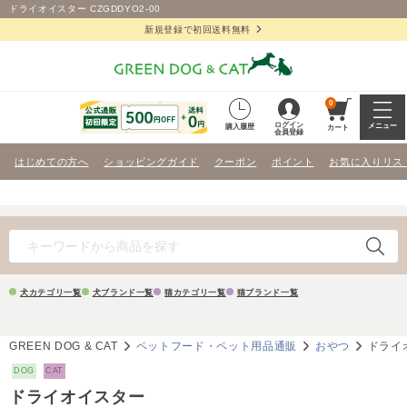
ドライオイスター CZGDDYO2-00
新規登録で初回送料無料
0
ログイン
メニュー
購入履歴
カート
会員登録
はじめての方へ
ショッピングガイド
クーポン
ポイント
お気に入りリス
犬カテゴリ一覧
犬ブランド一覧
猫カテゴリ一覧
猫ブランド一覧
GREEN DOG & CAT
ペットフード・ペット用品通販
おやつ
ドライ
DOG
CAT
ドライオイスター