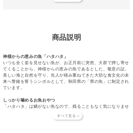
【知っておいていただきたいこと】
当店では独自の安全基準を設け、原材料そのものの品質やパ
ートナーへの安全性を確認できた商品だけを取り扱っていま
す。
商品形状のバラつき
や
商品導入スタンス
について詳しく
は
こちら
をご覧ください。
商品説明
【キャンセルについてご注意】
本商品はご注文タイミングやご注文内容によっては、購入履
歴からのご注文キャンセル、 修正を受け付けることができ
神様からの恵みの魚「ハタハタ」
ない場合がございます。
いつも全く姿を見せない魚が、お正月前に突然、大群で押し寄せ
(「発送予定日のお知らせメール」をお送りする前であれ
てくることから、神様からの恵みの魚であるとした、敬意の証。
ば、メール・お電話・ マイページにてご注文をキャンセル
美しい海と自然を守り、先人が積み重ねてきた大切な食文化の未
いただけます。）
来へ警鐘を誓うシンボルとして、秋田県の「県の魚」に制定され
ています。
しっかり噛めるお魚おやつ
「ハタハタ」は鱗がない魚なので、残ることもなく気になりませ
ん。手でカンタンに割れるので、パートナーの一口サイズにして
与えてください。噛めば噛むほど、うま味がお口に拡がります。