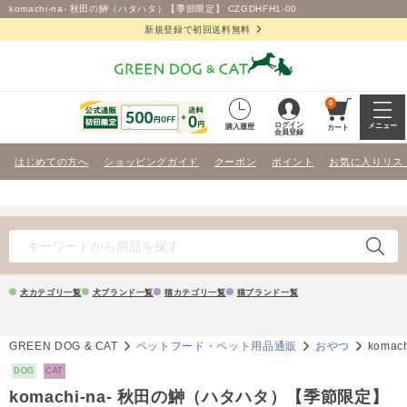
komachi-na- 秋田の鰰（ハタハタ）【季節限定】 CZGDHFH1-00
新規登録で初回送料無料
0
ログイン
メニュー
購入履歴
カート
会員登録
はじめての方へ
ショッピングガイド
クーポン
ポイント
お気に入りリス
犬カテゴリ一覧
犬ブランド一覧
猫カテゴリ一覧
猫ブランド一覧
GREEN DOG & CAT
ペットフード・ペット用品通販
おやつ
koma
DOG
CAT
komachi-na- 秋田の鰰（ハタハタ）【季節限定】