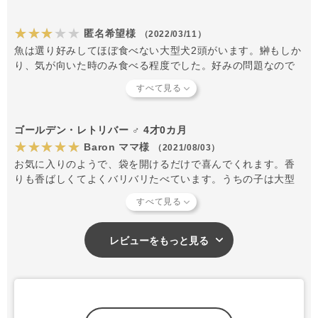
★★★★★
匿名希望様
（2022/03/11）
魚は選り好みしてほぼ食べない大型犬2頭がいます。鰰もしか
り、気が向いた時のみ食べる程度でした。好みの問題なので
商品が悪いわけではありません。結構薄くてパリパリしてい
ます。
ゴールデン・レトリバー ♂ 4才0カ月
★★★★★
Baron ママ様
（2021/08/03）
お気に入りのようで、袋を開けるだけで喜んでくれます。香
りも香ばしくてよくバリバリたべています。うちの子は大型
犬なのでそのままあげていますが、手で簡単にちぎれるので
お口の小さい小型犬でもあげやすいと思います。
レビューをもっと見る