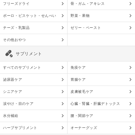
フリーズドライ
骨・ガム・アキレス
ボーロ・ビスケット・せんべい
野菜・果物
チーズ・乳製品
ゼリー・ペースト
その他おやつ
サプリメント
すべてのサプリメント
免疫ケア
泌尿器ケア
胃腸ケア
シニアケア
皮膚被毛ケア
涙やけ・目のケア
心臓・腎臓・肝臓デトックス
水分補給
腰・関節ケア
ハーブサプリメント
オーナーグッズ