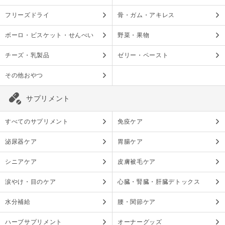
フリーズドライ
骨・ガム・アキレス
ボーロ・ビスケット・せんべい
野菜・果物
チーズ・乳製品
ゼリー・ペースト
その他おやつ
サプリメント
すべてのサプリメント
免疫ケア
泌尿器ケア
胃腸ケア
シニアケア
皮膚被毛ケア
涙やけ・目のケア
心臓・腎臓・肝臓デトックス
水分補給
腰・関節ケア
ハーブサプリメント
オーナーグッズ