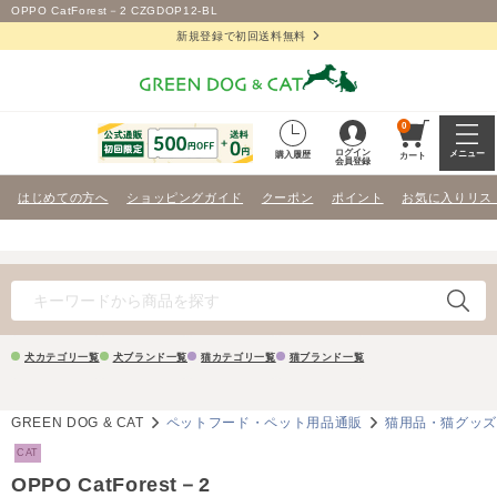
OPPO CatForest－2 CZGDOP12-BL
新規登録で初回送料無料
0
ログイン
メニュー
購入履歴
カート
会員登録
はじめての方へ
ショッピングガイド
クーポン
ポイント
お気に入りリス
犬カテゴリ一覧
犬ブランド一覧
猫カテゴリ一覧
猫ブランド一覧
GREEN DOG & CAT
ペットフード・ペット用品通販
猫用品・猫グッ
CAT
OPPO CatForest－2