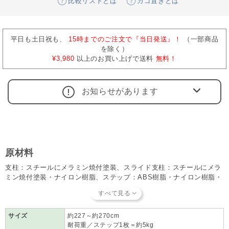
比較リストとは
カゴ置きとは
平日も土日祝も、
15時までのご注文で『当日発送』！
（一部商品
を除く）
¥3,980
以上のお買い上げで送料
無料！
お知らせがあります
原材料
支柱：スチールにメラミン焼付塗装、スライド支柱：スチールにメラ
ミン焼付塗装・ナイロン樹脂、ステップ：ABS樹脂・ナイロン樹脂・
スチール、ベース：ABS樹脂・EVA樹脂、シート：ポリエステル・
TPR樹脂
サイズ
約227～約270cm
耐荷重／ステップ1枚＝約5kg