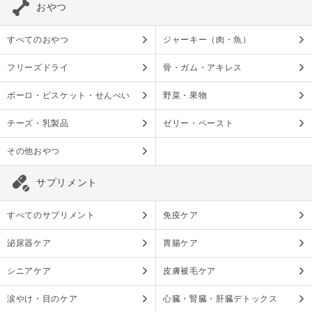
おやつ
すべてのおやつ
ジャーキー（肉・魚）
フリーズドライ
骨・ガム・アキレス
ボーロ・ビスケット・せんべい
野菜・果物
チーズ・乳製品
ゼリー・ペースト
その他おやつ
サプリメント
すべてのサプリメント
免疫ケア
泌尿器ケア
胃腸ケア
シニアケア
皮膚被毛ケア
涙やけ・目のケア
心臓・腎臓・肝臓デトックス