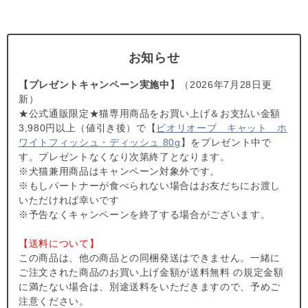
穴はあえて上側に設置するなど、上品なスタイルのキャットタワ
いでください。製品の変形や破損、劣化、色あせの原因とな
ーに仕上げました。
ります。
●本製品は天井の高さが床から約2,230～2,700mmの屋内で
組み立て簡単
ご使用いただけます。
お知らせ
工具はあらかじめセットの中に入っているので、自分で用意する
●傾斜や凹凸のある天井、もしくは床には設置できません。
必要がありません。ひとりで組み立てる時にも不便のないよう、
●全てのパーツにおいて従来品Cat Forestと互換性がござい
【プレゼントキャンペーン実施中】
（2026年7月28日更
デザイナーがユーザーの目線で考え抜きました。
ます。
新）
★公式通販限定★猫専用商品をお買い上げ＆お支払い金額
丈夫で安全に配慮された構造
【組み立て・設置】【使用上の注意】に際して関しては 取
3,980円以上（値引き後）で【
ビオリオーブ キャット ホ
一番負荷のかかる支柱は、市販のツリー型の遊具より肉厚のパイ
り扱い説明書をご確認ください。
ワイトフィッシュ・ディッシュ 80g
】をプレゼント中で
プを採用しています。スチールの柱にメラミン焼付塗装を施して
【キャンセルについてご注意】
す。プレゼントなくなり次第終了となります。
あるので、金属の冷たい雰囲気も緩和され、信頼感とあたたかみ
本商品はご注文タイミングやご注文内容によっては、購入履
※犬猫兼用商品はキャンペーン対象外です。
のあるものになりました。 ベース下部は裏面にマットを貼り付
歴からのご注文キャンセル、 修正を受け付けることができ
※もしパートナーが食べられない場合はお友だちにお渡し
け、床へのダメージを軽減するよう配慮されています。 耐荷重
ない場合がございます。
いただければ幸いです
は1ステップで5kg、全体で15kgが目安です。
(「発送予定日のお知らせメール」をお送りする前であれ
※予告なくキャンペーンを終了する場合がございます。
ば、メール・お電話・ マイページにてご注文をキャンセル
お手入れ簡単
いただけます。）
【送料について】
全てのステップが樹脂製のため、硬くしぼったぞうきんなどで拭
この商品は、他の商品との同梱発送はできません。一緒に
いていただくだけで、抜け毛・毛玉・液体による汚れなどはほと
ご注文された商品のお買い上げ金額が送料無料 の規定金額
んどふき取ることが出来ます。ステップのエッジが立っていない
に満たない場合は、別途送料をいただきますので、予めご
ので、抜け毛がたまりがちなステップの端もいつもすっきり。ま
注意ください。
たステップの滑り止めシートは取り外して手洗いすることができ