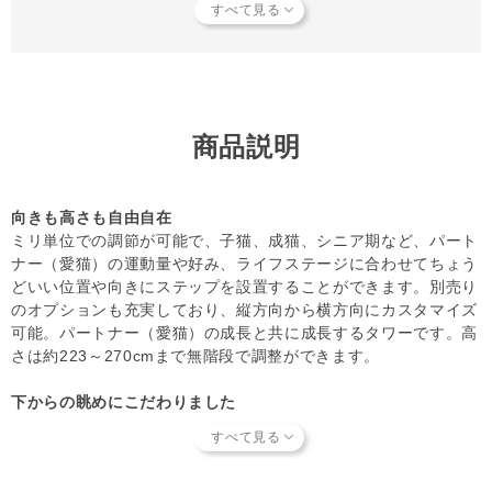
り、ゆさぶったりしないでください。
●本製品は成猫用の遊具です。生後間もない子猫や老猫、怪
我をしている猫には使用しないでください。
●猫用の遊具以外の目的で使用しないでください。
●猫に噛み癖がある場合は十分注意してください。万一破損
した断片を飲み込んだ場合は直ちに獣医師にご相談くださ
商品説明
い。
●耐荷重を超えて使用しないでください。ステップ1枚＝約
5kg 全体総耐荷重＝約15kg
向きも高さも自由自在
●設置後は支柱の継ぎ目やステップのネジに緩みがないかど
ミリ単位での調節が可能で、子猫、成猫、シニア期など、パート
うかをこまめに点検し、安全確認を行ってください。
ナー（愛猫）の運動量や好み、ライフステージに合わせてちょう
どいい位置や向きにステップを設置することができます。別売り
ご確認ください
のオプションも充実しており、縦方向から横方向にカスタマイズ
●本製品は、床と天井を利用する突っ張り式の猫用遊具で
可能。パートナー（愛猫）の成長と共に成長するタワーです。高
す。設置したい場所の床と天井に十分な強度と、ある程度の
さは約223～270cmまで無階段で調整ができます。
広さがあることをご確認の上で設置してください。特に天井
には、必ず梁で補強された場所に設置してください。梁が無
下からの眺めにこだわりました
く天井板だけの部分では、天井板を突き破る恐れがあると同
ステップの裏側はすっきりしたデザインを意識し、パートナー
時に、十分な力で支柱を支えきれず、使用中に転倒し製品の
（愛猫）の姿を下から見上げた時に一番美しくみえるよう設計さ
破損やケガの原因となります。
れています。できるだけメカニカルな部分は見えないよう、ネジ
●直射日光のあたる場所や、高温多湿になる場所に設置しな