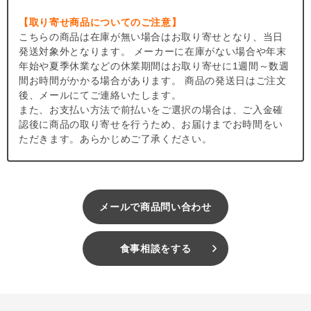
るので、定期的に洗っていただくことでいつでも清潔に、より長
【取り寄せ商品についてのご注意】
くご愛用いただくことができます。
こちらの商品は在庫が無い場合はお取り寄せとなり、当日
発送対象外となります。 メーカーに在庫がない場合や年末
◆取扱説明書は
こちら
をご覧ください。
年始や夏季休業などの休業期間はお取り寄せに1週間～数週
間お時間がかかる場合があります。 商品の発送日はご注文
後、メールにてご連絡いたします。
＃202409
また、お支払い方法で前払いをご選択の場合は、ご入金確
認後に商品の取り寄せを行うため、お届けまでお時間をい
ただきます。あらかじめご了承ください。
メールで商品問い合わせ
食事相談をする