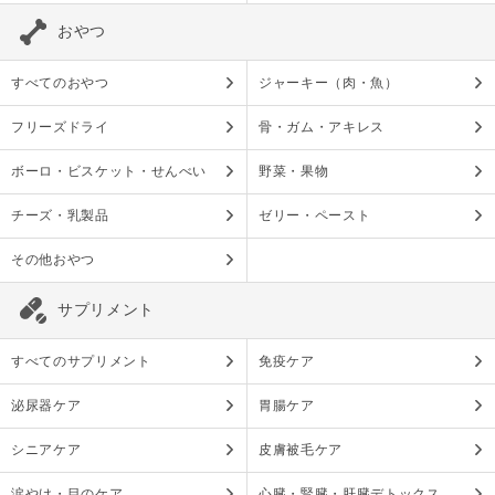
おやつ
すべてのおやつ
ジャーキー（肉・魚）
フリーズドライ
骨・ガム・アキレス
ボーロ・ビスケット・せんべい
野菜・果物
チーズ・乳製品
ゼリー・ペースト
その他おやつ
サプリメント
すべてのサプリメント
免疫ケア
泌尿器ケア
胃腸ケア
シニアケア
皮膚被毛ケア
涙やけ・目のケア
心臓・腎臓・肝臓デトックス