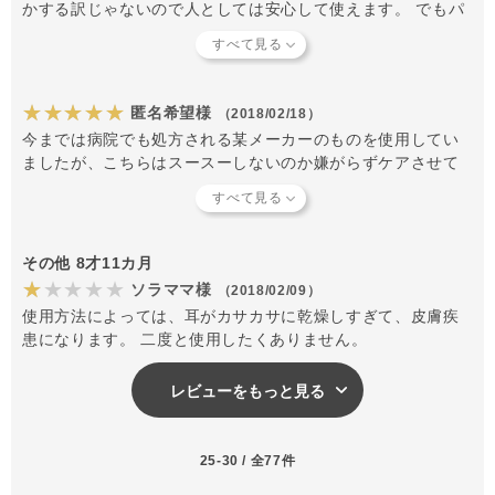
かする訳じゃないので人としては安心して使えます。 でもパ
ートナーからするとやはり匂いはするようで確認してきます
が逃げたりはしないです。
★★★★★
匿名希望様
（2018/02/18）
今までは病院でも処方される某メーカーのものを使用してい
ましたが、こちらはスースーしないのか嫌がらずケアさせて
くれます。垂れ耳で耳トラブル多めの犬種ですが 直接垂らさ
ずコットンにつけて手の届く範囲のみ拭く程度にとどめてい
ます。こころなしか耳の臭さが軽減しています。満足です!
その他 8才11カ月
★★★★★
ソラママ様
（2018/02/09）
使用方法によっては、耳がカサカサに乾燥しすぎて、皮膚疾
患になります。 二度と使用したくありません。
レビューをもっと見る
25-30 / 全77件