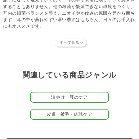
胞子になって飛んでいくので、耳の中で異常に増えすぎて悪さを
することもありません。他の雑菌が繁殖できない環境をつくり、
耳内の細菌バランスを整え、ニオイやかゆみの原因を元から断ち
ます。耳の中が蒸れやすい暑い季節はもちろん、日々のお手入れ
にもオススメです。
安全性が確認されています
BB菌は納豆菌の一種であり、気管内、経口、経皮投与試験にお
いて安全が確認されています。舐めても、吸い込んでも、傷口か
ら入っても、皮膚に塗りつけても全く安全である、ということの
証明となります。
関連している商品ジャンル
～当店がおすすめする耳のお手入れ～
耳垢には殺菌作用や皮膚を保護する役割もあるので、基本的には
何もしなくても良いことが提唱され始めています。たれ耳のパー
涙やけ・耳のケア
トナー（愛 犬）や耳垢の多いパートナーの場合は、ガーゼにイ
ヤーローションを含ませ、耳介（外耳手前のヒダ部分まで）をや
さしく拭くだけにとどめましょう。
皮膚・被毛・肉球ケア
詳しいお手入れの仕方は
こちら
をご確認ください。
＃梅雨の皮膚被毛ケア