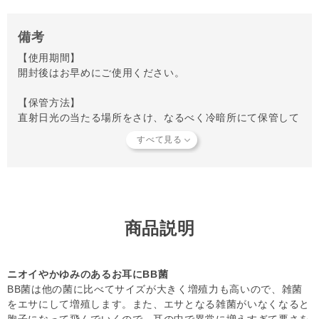
備考
【使用期間】
開封後はお早めにご使用ください。
【保管方法】
直射日光の当たる場所をさけ、なるべく冷暗所にて保管して
ください。
夏場は冷蔵庫での保管をおすすめします。
【キャンセルについてご注意】
本商品はご注文タイミングやご注文内容によっては、購入履
歴からのご注文キャンセル、 修正を受け付けることができ
ない場合がございます。
商品説明
(「発送予定日のお知らせメール」をお送りする前であれ
ば、メール・お電話・ マイページにてご注文をキャンセル
いただけます。）
ニオイやかゆみのあるお耳にBB菌
BB菌は他の菌に比べてサイズが大きく増殖力も高いので、雑菌
をエサにして増殖します。また、エサとなる雑菌がいなくなると