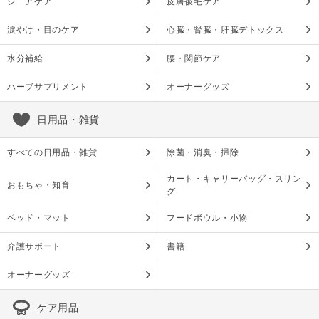
シニアケア
皮膚被毛ケア
涙やけ・目のケア
心臓・腎臓・肝臓デトックス
水分補給
腰・関節ケア
ハーブサプリメント
オーナーグッズ
日用品・雑貨
すべての日用品・雑貨
除菌・消臭・掃除
カート・キャリーバッグ・スリン
おもちゃ・知育
グ
ベッド・マット
フードボウル・小物
介護サポート
書籍
オーナーグッズ
ケア用品