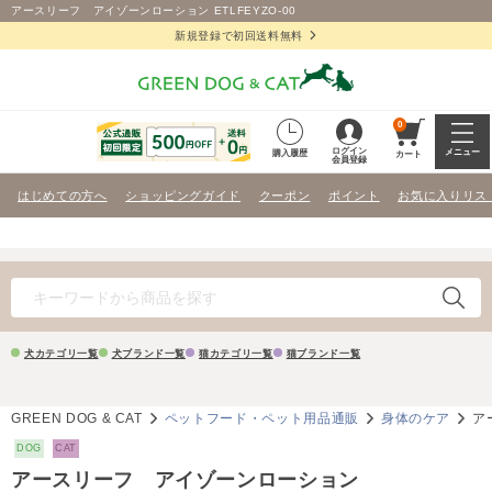
アースリーフ アイゾーンローション ETLFEYZO-00
新規登録で初回送料無料
0
ログイン
メニュー
購入履歴
カート
会員登録
はじめての方へ
ショッピングガイド
クーポン
ポイント
お気に入りリス
犬カテゴリ一覧
犬ブランド一覧
猫カテゴリ一覧
猫ブランド一覧
GREEN DOG & CAT
ペットフード・ペット用品通販
身体のケア
ア
DOG
CAT
アースリーフ アイゾーンローション