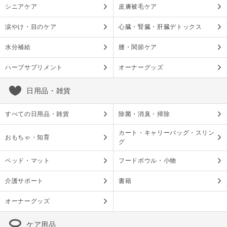
シニアケア
皮膚被毛ケア
涙やけ・目のケア
心臓・腎臓・肝臓デトックス
水分補給
腰・関節ケア
ハーブサプリメント
オーナーグッズ
日用品・雑貨
すべての日用品・雑貨
除菌・消臭・掃除
カート・キャリーバッグ・スリン
おもちゃ・知育
グ
ベッド・マット
フードボウル・小物
介護サポート
書籍
オーナーグッズ
ケア用品