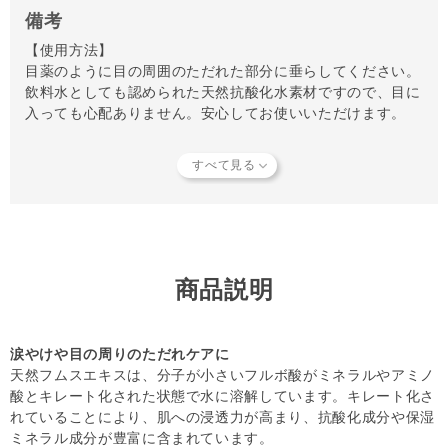
備考
【使用方法】
目薬のように目の周囲のただれた部分に垂らしてください。
飲料水としても認められた天然抗酸化水素材ですので、目に
入っても心配ありません。安心してお使いいただけます。
【注意事項】
開封後は2年半が使い切りの目安です。
【キャンセルについてご注意】
本商品はご注文タイミングやご注文内容によっては、購入履
歴からのご注文キャンセル、 修正を受け付けることができ
ない場合がございます。
商品説明
(「発送予定日のお知らせメール」をお送りする前であれ
ば、メール・お電話・マイページにてご注文をキャンセルい
ただけます。）
涙やけや目の周りのただれケアに
天然フムスエキスは、分子が小さいフルボ酸がミネラルやアミノ
酸とキレート化された状態で水に溶解しています。キレート化さ
れていることにより、肌への浸透力が高まり、抗酸化成分や保湿
ミネラル成分が豊富に含まれています。