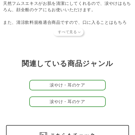
天然フムスエキスがお肌を清潔にしてくれるので、涙やけはもち
ろん、顔全般のケアにもお使いいただけます。
また、清涼飲料規格適合商品ですので、口に入ることはもちろ
ん、目に入っても安全です。
目の周りに直接垂らしたり、コットンや柔らかい布で拭き取るな
どパートナー（愛 犬・愛 猫）に負担のない方法でケアしてくだ
さいね。
関連している商品ジャンル
＃梅雨の皮膚被毛ケア
涙やけ・耳のケア
涙やけ・耳のケア