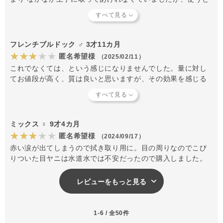
軟らかくなり負担が減り 清潔にしてあげれているように思い
ます ただ量が少なくてすぐになくなりました
フレンチブルドック ♂ 3才11カ月
★★★★★
匿名希望様
（2025/02/11）
これでなくては、という感じになりませんでした。量に対し
てお値段が高く、質は良いと思いますが、その効果を感じる
前に終わってしまいました。
ミックス ♀ 9才4カ月
★★★★★
匿名希望様
（2024/09/17）
赤い涙が出てしまうので拭き取り用に。目の周りなのでこび
りついた目ヤニは水道水では不安だったので購入しました。
レビューをもっと見る
1-6 / 全50件