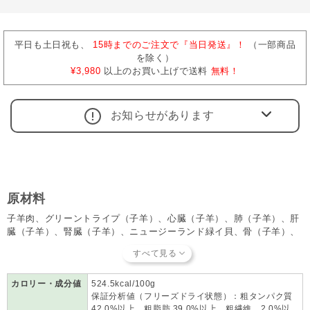
平日も土日祝も、
15時までのご注文で『当日発送』！
（一部商品
を除く）
¥3,980
以上のお買い上げで送料
無料！
お知らせがあります
原材料
子羊肉、グリーントライプ（子羊）、心臓（子羊）、肺（子羊）、肝
臓（子羊）、腎臓（子羊）、ニュージーランド緑イ貝、骨（子羊）、
ニュージーランド緑イ貝、ビタミンE、乾燥昆布、タウリン、フラッ
クスシードフレーク、ホキ（白身魚）オイル、リン酸二カリウム、塩
化コリン、塩化ナトリウム、ミネラル類（酸化マグネシウム、プロテ
ィネイト亜鉛、プロティネイト銅、プロティネイトマンガン）、ビタ
カロリー・成分値
524.5kcal/100g
保証分析値（フリーズドライ状態）：粗タンパク質
ミン類（ビタミンB1、ビタミンB6、葉酸、ビタミンD3）
42.0%以上、粗脂肪 39.0%以上、粗繊維 2.0%以