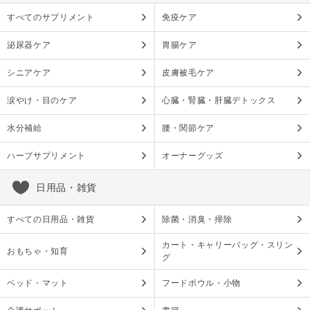
すべてのサプリメント
免疫ケア
泌尿器ケア
胃腸ケア
シニアケア
皮膚被毛ケア
涙やけ・目のケア
心臓・腎臓・肝臓デトックス
水分補給
腰・関節ケア
ハーブサプリメント
オーナーグッズ
日用品・雑貨
すべての日用品・雑貨
除菌・消臭・掃除
カート・キャリーバッグ・スリン
おもちゃ・知育
グ
ベッド・マット
フードボウル・小物