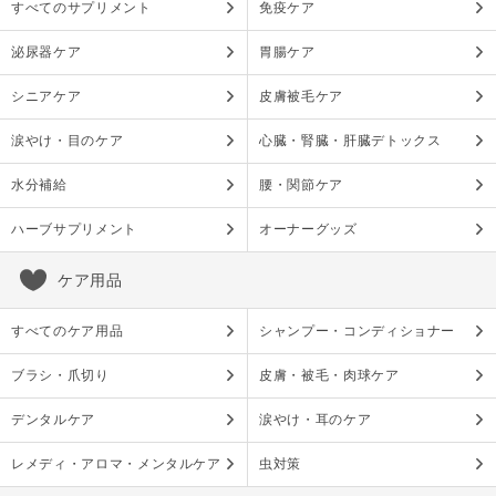
すべてのサプリメント
免疫ケア
泌尿器ケア
胃腸ケア
シニアケア
皮膚被毛ケア
涙やけ・目のケア
心臓・腎臓・肝臓デトックス
水分補給
腰・関節ケア
ハーブサプリメント
オーナーグッズ
ケア用品
すべてのケア用品
シャンプー・コンディショナー
ブラシ・爪切り
皮膚・被毛・肉球ケア
デンタルケア
涙やけ・耳のケア
レメディ・アロマ・メンタルケア
虫対策