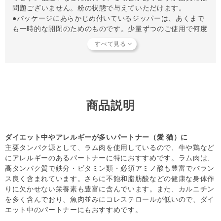
問題ございません。粉の状態で与えていただけます。
●パッケージにあらかじめ付いているジッパーは、あくまで
も一時的な開閉のためのものです。少量ずつのご使用で何度
も開閉が必要な場合などは、
エニーロック
などでの保存をお
すすめします。
●AAFCO・MPI認定
フィーラインナチュラルは、ニュージーランドのMPI輸出ラ
イセンス工場で生産され、AAFCO全年齢基準をクリアした
総合栄養食です。
商品説明
【与え方について】
（1） 給与量に従って、パートナーの適正な給与量を調べま
ダイエット中やアレルギーが多いパートナー（愛 猫）に
しょう。
主要タンパク源として、ラム肉を使用しているので、牛や鶏など
（2） パートナーの給与量分のフィーラインナチュラルフリ
にアレルギーのあるパートナーに特におすすめです。ラム肉は、
ーズドライフードをフードボウル（食器）に入れます。子猫
高タンパク質で鉄分・ビタミン類・必須アミノ酸も豊富でバラン
や超小型猫、シニア猫などで、完全に水分を戻して与えたい
ス良く含まれています。さらに不飽和脂肪酸などの健康な身体作
場合は、特にこの時点であらかじめ粒を細かく砕いておくこ
りに欠かせない栄養素も豊富に含んでいます。また、カルニチン
とをおすすめします。
を多く含んでおり、魚肉並みにコレステロールが低いので、ダイ
（3） 給与量に従った分量の「お水、もしくは、ぬるま湯
エット中のパートナーにもおすすめです。
（37℃以下）」を加えてかき混ぜると、できあがり。新鮮な