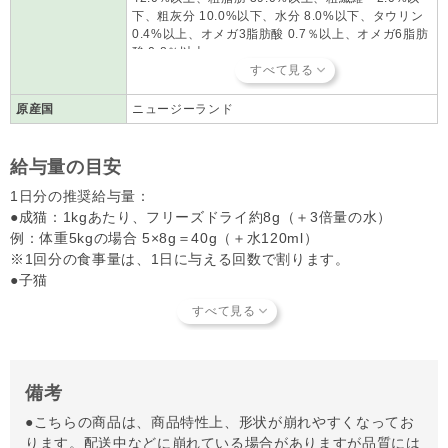
下、粗灰分 10.0%以下、水分 8.0%以下、タウリン
0.4%以上、オメガ3脂肪酸 0.7％以上、オメガ6脂肪
酸 0.8％以上
栄養分析値：リン 1.3％、マグネシウム 0.10％
原産国
ニュージーランド
給与量の目安
1日分の推奨給与量：
●成猫：1kgあたり、フリーズドライ約8g（＋3倍量の水）
例：体重5kgの場合 5×8g＝40g（＋水120ml）
※1回分の食事量は、1日に与える回数で割ります。
●子猫
生後2ヶ月～6ヶ月の場合：成猫の最大約2～3倍まで
生後6ヶ月～12ヶ月の場合：成猫の約1.5倍～2倍
※現在の体重を基に計算してください。
※推奨給与量は、目安に過ぎません。個体差がありますので、愛
備考
猫の体重の増減や活動量を考慮して、必要に応じて給与量を調整
●こちらの商品は、商品特性上、形状が崩れやすくなってお
してください。
ります。配送中などに崩れている場合がありますが品質には
※妊娠期・授乳期の猫には、成猫の約2倍の量が必要です。