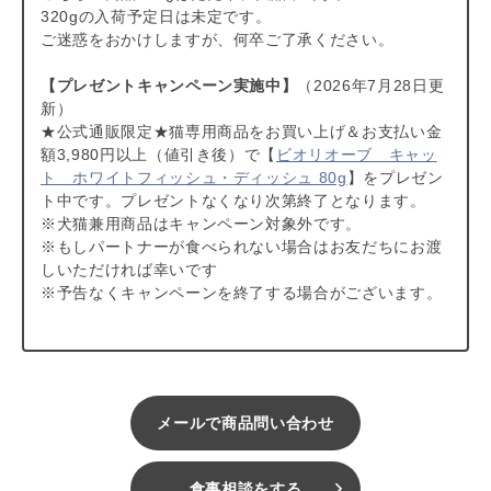
320gの入荷予定日は未定です。
【知っておいていただきたいこと】
ご迷惑をおかけしますが、何卒ご了承ください。
当店で取り扱っているフードやおやつ類には、パートナーに
とって有害となる合成保存料や人工香料、着色料などは 使
【プレゼントキャンペーン実施中】
（2026年7月28日更
用されていません。
商品形状のバラつき
について詳しくは
こ
新）
ちら
をご覧ください。
★公式通販限定★猫専用商品をお買い上げ＆お支払い金
【キャンセルについてご注意】
額3,980円以上（値引き後）で【
ビオリオーブ キャッ
本商品はご注文タイミングやご注文内容によっては、購入履
ト ホワイトフィッシュ・ディッシュ 80g
】をプレゼン
歴からのご注文キャンセル、 修正を受け付けることができ
ト中です。プレゼントなくなり次第終了となります。
ない場合がございます。
※犬猫兼用商品はキャンペーン対象外です。
（「発送予定日のお知らせメール」をお送りする前であれ
※もしパートナーが食べられない場合はお友だちにお渡
ば、メール・お電話・ マイページにてご注文をキャンセル
しいただければ幸いです
いただけます。）
※予告なくキャンペーンを終了する場合がございます。
メールで商品問い合わせ
食事相談をする