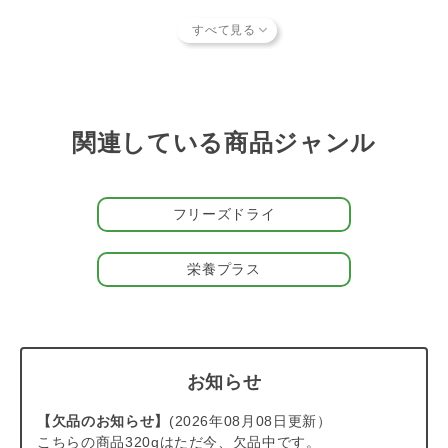
生食と同様の栄養や酵素、水分を摂ることができます。
猫の食性に合った食事
※熱い湯（38℃以上）で戻すと、天然のビタミン・ミネラ
パートナーが必要とするすべての栄養が最適なバランスでとれ
ル・酵素などが壊れてしまいます。
る、画期的な生（非加熱）フードです。猫が自然界で本来食べて
※フリーズドライの粒がまだ硬い状態（乾燥した状態）で
いた加工されていない食べ物に注目し、原材料の98％以上はニュ
も、水と一緒に与えれば問題ありません。
ージーランドの新鮮な鶏肉やラムの血や内臓などの肉類が使用さ
※フリーズドライに水やぬるま湯を加えても、膨らんだりし
れています。残りは、緑イ貝や昆布、また原材料である肉類の季
ません。
関連している商品ジャンル
節による栄養成分の偏りを安定させるため、ごく少量のサプリメ
ントを配合しています。穀類・イモ類・豆類は一切使用していま
【取り扱いの注意点】
せん。
フィーラインナチュラルは、検査済みの新鮮な肉類から作ら
フリーズドライ
れています。しかし、取扱いを間違えると、病気を引き起こ
生食の栄養をそのまま常温で保存可能
す可能性がある雑菌の繁殖を招く場合があります。安全のた
生食の豊富な栄養素を保持しながら常温で保存することが可能な
めに次の説明をよく読んでください。
栄養プラス
のもフリーズドライフードのメリット。限られた保管場所でもス
一度水で戻したフードは30分以内に与えてください。食べ
ペースをあまり取らずに済み、お水、もしくはぬるま湯（37℃以
ずに30分以上経過した場合は、破棄してください。
下）を加えると元の状態に戻すことができます。 普段はもちろ
・他の食べ物と分けて保存してください。
んのこと、旅行先などにも持って行くことが出来る、とても便利
・一度水で戻したフィーラインナチュラルに触れた後は、手
なフードです。
を洗い、使った食器は清潔に保ってください。
お知らせ
・パッケージに表示されている賞味期限内にご使用くださ
#cat2023
い。開封後は高温多湿を避け、密封の上、常温で保管し、お
＃猫キャンペーン2023
【欠品のお知らせ】
(2026年08月08日更新）
早めにご利用ください。
こちらの商品320gはただ今、欠品中です。