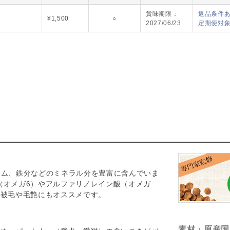
G510-00
賞味期限：
返品条件あ
¥1,500
○
2027/06/23
定期便対
ウム、鉄分などのミネラル分を豊富に含んでいま
（オメガ6）やアルファリノレイン酸（オメガ
、被毛や毛艶にもオススメです。
素材・原産国