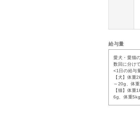
給与量
愛犬・愛猫
数回に分け
<1日の給与
【犬】体重2k
～20g、体重
【猫】体重1k
6g、体重5k