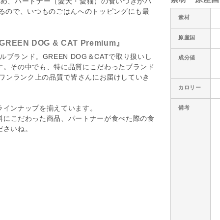
ため、パートナー（愛犬・愛猫）の食いつきがバ
いるので、いつものごはんへのトッピングにも最
素材
原産国
 DOG & CAT Premium』
オリジナルブランド。GREEN DOG＆CATで取り扱いし
成分値
す。その中でも、特に品質にこだわったブランド
の通り、ワンランク上の品質で皆さんにお届けしていき
カロリー
ラインナップを揃えています。
備考
料にこだわった商品、パートナーが食べた際の食
ださいね。