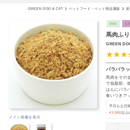
GREEN DOG & CAT
ペットフード・ペット用品通販
栄
DOG
CA
馬肉ふり
GREEN DOG
★★★
パラパラッ
馬肉をその
で低脂肪、
はんにパラ
食いつきア
平日も土日
¥3,980
以上
メイン画像を表示