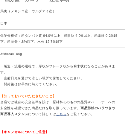
馬肉（メキシコ産・ウルグアイ産）
日本
保証分析値：粗タンパク質 64.0%以上、粗脂肪 4.0%以上、粗繊維 0.2%以
下、粗灰分 4.8%以下、水分 12.7%以下
368kcal/100g
・製造・流通の過程で、形状がフレーク状から粉末状になることがありま
す。
・直射日光を避けて涼しい場所で保管してください。
・開封後はお早めに与えてください。
【知っておいていただきたいこと】
当店では独自の安全基準を設け、原材料そのものの品質やパートナーへの
安全性を確認できた商品だけを取り扱っています。
商品形状のバラつき
や
商品導入スタンス
について詳しくは
こちら
をご覧ください。
【キャンセルについてご注意】