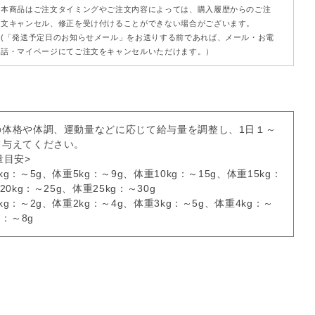
本商品はご注文タイミングやご注文内容によっては、購入履歴からのご注
文キャンセル、修正を受け付けることができない場合がございます。
(「発送予定日のお知らせメール」をお送りする前であれば、メール・お電
話・マイページにてご注文をキャンセルいただけます。）
の体格や体調、運動量などに応じて給与量を調整し、1日１～
て与えてください。
量目安>
g：～5g、体重5kg：～9g、体重10kg：～15g、体重15kg：
20kg：～25g、体重25kg：～30g
g：～2g、体重2kg：～4g、体重3kg：～5g、体重4kg：～
g：～8g