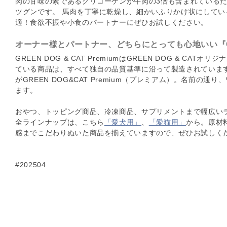
肉の甘味の素であるグリコーゲンが牛肉の3倍も含まれている
ツグンです。 馬肉を丁寧に乾燥し、細かいふりかけ状にして
適！食欲不振や小食のパートナーにぜひお試しください。
オーナー様とパートナー、どちらにとっても心地いい『GREEN
GREEN DOG & CAT PremiumはGREEN DOG & CAT
ている商品は、すべて独自の品質基準に沿って製造されていま
がGREEN DOG&CAT Premium（プレミアム）。名前
ます。
おやつ、トッピング商品、冷凍商品、サプリメントまで幅広い
全ラインナップは、こちら
「愛犬用」
、
「愛猫用」
から。原材
感までこだわりぬいた商品を揃えていますので、ぜひお試しく
#202504