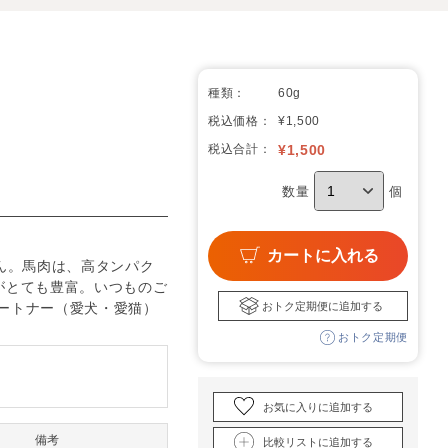
種類：
60g
税込価格：
¥1,500
税込合計：
¥
1,500
数量
個
カートに入れる
ん。馬肉は、高タンパク
がとても豊富。いつものご
おトク定期便に追加する
ートナー（愛犬・愛猫）
おトク定期便
お気に入りに追加する
備考
比較リストに追加する