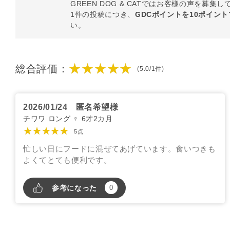
GREEN DOG & CATではお客様の声を募集
1件の投稿につき、
GDCポイントを10ポイン
い。
★★★★★
総合評価：
(5.0/1件)
2026/01/24
匿名希望様
チワワ ロング ♀ 6才2カ月
★★★★★
5点
忙しい日にフードに混ぜてあげています。食いつきも
よくてとても便利です。
参考になった
0