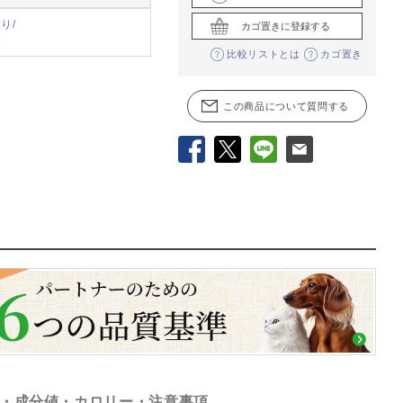
り/
カゴ置きに登録する
象
比較リストとは
カゴ置き
この商品について質問する
Facebook
X
LINE
メール
・成分値・カロリー・注意事項