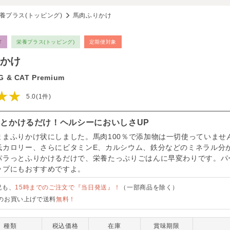
養プラス(トッピング)
馬肉ふりかけ
T
栄養プラス(トッピング)
定期便対象
かけ
 & CAT Premium
★★
5.0(1件)
とかけるだけ！ヘルシーにおいしさUP
ままふりかけ状にしました。馬肉100％で添加物は一切使っていませ
低カロリー、さらにビタミンE、カルシウム、鉄分などのミネラル分
パラっとふりかけるだけで、栄養たっぷりごはんに早変わりです。パ
ップにもおすすめですよ。
祝も、
15時までのご注文で『当日発送』！
（一部商品を除く）
のお買い上げで送料
無料！
種類
税込価格
在庫
賞味期限