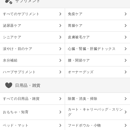
サプリメント
すべてのサプリメント
免疫ケア
泌尿器ケア
胃腸ケア
シニアケア
皮膚被毛ケア
涙やけ・目のケア
心臓・腎臓・肝臓デトックス
水分補給
腰・関節ケア
ハーブサプリメント
オーナーグッズ
日用品・雑貨
すべての日用品・雑貨
除菌・消臭・掃除
カート・キャリーバッグ・スリン
おもちゃ・知育
グ
ベッド・マット
フードボウル・小物