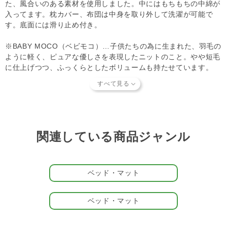
た、風合いのある素材を使用しました。中にはもちもちの中綿が
入ってます。枕カバー、布団は中身を取り外して洗濯が可能で
す。底面には滑り止め付き。
※BABY MOCO（ベビモコ）…子供たちの為に生まれた、羽毛の
ように軽く、ピュアな優しさを表現したニットのこと。やや短毛
に仕上げつつ、ふっくらとしたボリュームも持たせています。
ピケ定番のボーダー柄
gelato piqueならではのアイコニックな2色ボーダー柄にブラン
ドロゴ入りのデザインです。カラーはgelato pique定番のピン
ク、ブルー、ベージュの3色をご用意。お布団に潜るのが大好き
なパートナーにおすすめですよ。
関連している商品ジャンル
gelato piqueのCAT&DOGシリーズ
gelato pique（ジェラート ピケ）のCAT&DOGシリーズは、もこ
ベッド・マット
もこ、ふわふわ。なめらかな着心地や包み込まれるベッドで一緒
に暮らす猫や犬をもっと幸せにしたい、そんな想いを込めたコレ
クションです。当店では定番商品から限定品まで幅広くお取り扱
ベッド・マット
いしています。全ラインアップは
こちら
よりご覧ください。