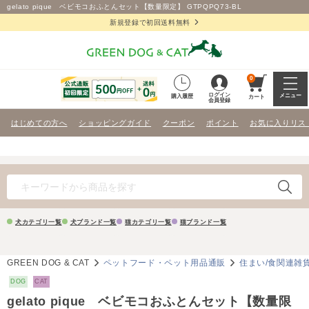
gelato pique ベビモコおふとんセット【数量限定】 GTPQPQ73-BL
新規登録で初回送料無料
0
ログイン
メニュー
購入履歴
カート
会員登録
はじめての方へ
ショッピングガイド
クーポン
ポイント
お気に入りリス
犬カテゴリ一覧
犬ブランド一覧
猫カテゴリ一覧
猫ブランド一覧
GREEN DOG & CAT
ペットフード・ペット用品通販
住まい/食関連雑
DOG
CAT
gelato pique ベビモコおふとんセット【数量限