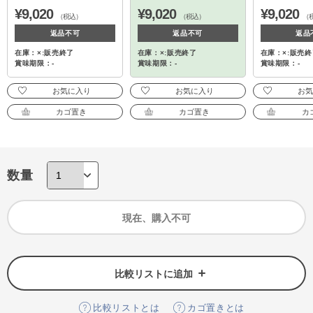
¥9,020
¥9,020
¥9,020
（税込）
（税込）
（
返品不可
返品不可
返品
在庫：×:販売終了
在庫：×:販売終了
在庫：×:販売終
賞味期限：-
賞味期限：-
賞味期限：-
お気に入り
お気に入り
お
カゴ置き
カゴ置き
カ
数量
現在、購入不可
比較リストに追加
比較リストとは
カゴ置きとは