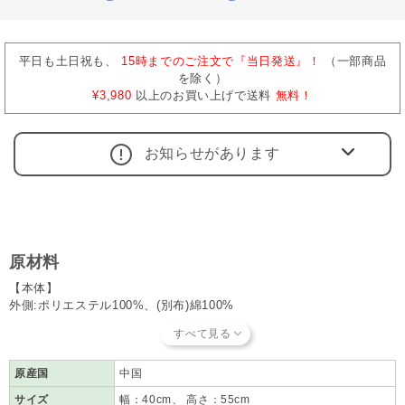
平日も土日祝も、
15時までのご注文で『当日発送』！
（一部商品
を除く）
¥3,980
以上のお買い上げで送料
無料！
お知らせがあります
原材料
【本体】
外側:ポリエステル100%、(別布)綿100%
内側:綿100%
中わた:ポリエステル100%
【付属】
外側:ポリエステル100%
原産国
中国
内側本体:綿100%
サイズ
幅：40cm、 高さ：55cm