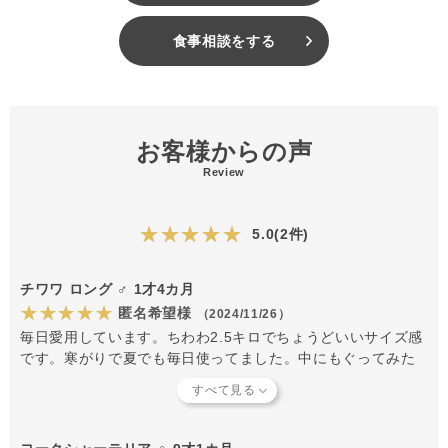
食事相談をする
お客様からの声
Review
★★★★★
5.0(2件)
チワワ ロング ♂ 1才4カ月
★★★★★
匿名希望様
（2024/11/26）
毎日愛用しています。ちわわ2.5キロでちょうどいいサイズ感
です。寒がりで夏でも毎日使ってました。中にもぐってみた
り、上でヘソ天したり上手に使ってます。枕は振り回して遊
んで完全におもちゃです。ちょうど購入してから一年経ちま
すが肌触りが古くなった以外には特に破損はしていません。
新しいのを買ってあげたいです。