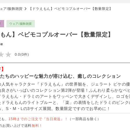
ェア/服飾雑貨
【ドラえもん】ベビモコプルオーバー【数量限定】
T
ウェア/服飾雑貨
もん】ベビモコプルオーバー【数量限定】
ue
★★
0.0(0件)
F】
んたちのハッピーな魅力が溶け込む、癒しのコレクション
の人気キャラクター『ドラえもん』の世界観を、ジェラート ピケの
地良さがいっぱいのコレクション第2弾が登場！ふんわり柔らかなベ
ドラえもん・ドラミのアートをワッペンで大きくデザインし、ロゴを
たドラえもんのライトブルーと、「楽」の表情をしたドラミのピンク
る、S・M・Lの3サイズ展開。数量限定ですのでお早めに！
祝も、
15時までのご注文で『当日発送』！
（一部商品を除く）
のお買い上げで送料
無料！