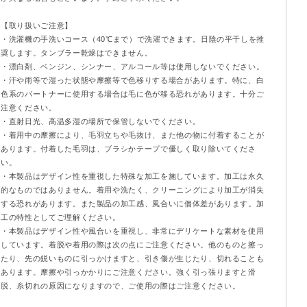
【取り扱いご注意】
・洗濯機の手洗いコース（40℃まで）で洗濯できます。日陰の平干しを推
奨します。タンブラー乾燥はできません。
・漂白剤、ベンジン、シンナー、アルコール等は使用しないでください。
・汗や雨等で湿った状態や摩擦等で色移りする場合があります。特に、白
色系のパートナーに使用する場合は毛に色が移る恐れがあります。十分ご
注意ください。
・直射日光、高温多湿の場所で保管しないでください。
・着用中の摩擦により、毛羽立ちや毛抜け、また他の物に付着することが
あります。付着した毛羽は、ブラシかテープで優しく取り除いてくださ
い。
・本製品はデザイン性を重視した特殊な加工を施しています。加工は永久
的なものではありません。着用や洗たく、クリーニングにより加工が消失
する恐れがあります。また製品の加工感、風合いに個体差があります。加
工の特性としてご理解ください。
・本製品はデザイン性や風合いを重視し、非常にデリケートな素材を使用
しています。着脱や着用の際は次の点にご注意ください。他のものと擦っ
たり、先の鋭いものに引っかけますと、引き傷が生じたり、切れることも
あります。摩擦や引っかかりにご注意ください。強く引っ張りますと滑
脱、糸切れの原因になりますので、ご使用の際はご注意ください。