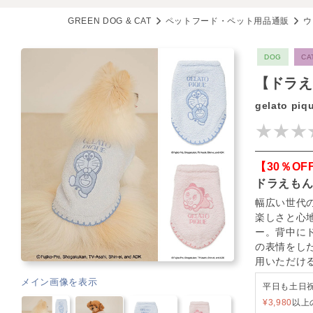
GREEN DOG & CAT
ペットフード・ペット用品通販
ウ
DOG
CA
【ドラえ
gelato piq
★★★
【30％OF
ドラえも
幅広い世代
楽しさと心
ー。背中に
の表情をし
用いただけ
メイン画像を表示
平日も土日
¥3,980
以上