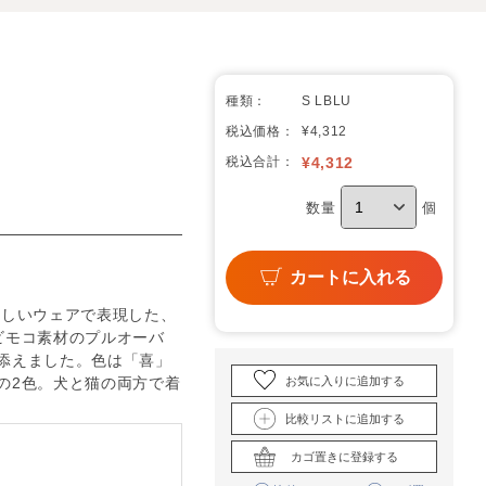
種類：
S LBLU
税込価格：
¥4,312
税込合計：
¥
4,312
数量
個
カートに入れる
優しいウェアで表現した、
ビモコ素材のプルオーバ
添えました。色は「喜」
お気に入りに追加する
の2色。犬と猫の両方で着
比較リストに追加する
カゴ置きに登録する