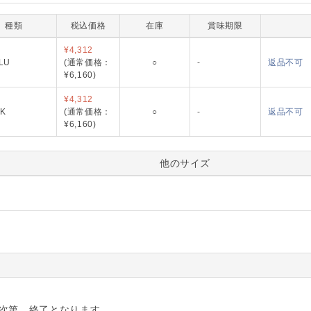
種類
税込価格
在庫
賞味期限
PQQ1-LB
¥4,312
LU
(通常価格：
○
-
返品不可
¥6,160)
PQQ1-PK
¥4,312
NK
(通常価格：
○
-
返品不可
¥6,160)
他のサイズ
り次第、終了となります。