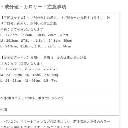
・成分値・カロリー・注意事項
【平置きサイズ】リブ部分含む前着丈、リブ部分含む後着丈（背丈）、衿
リブ部分、首周り、胴周りの順に記載
※あくまでも目安となります
S：17.3cm、23.8cm、1.8cm、20cm、30cm
M：20.3cm、27.8cm、1.8cm、24.3cm、38cm
L：24.3cm、31.8cm、1.8cm、27.8cm、44cm
【参考対応サイス】首周り、胴周り、参考体重の順に記載
※あくまでも目安となります
S：19～22cm、28～35cm、2〜3.5kg
M：23～25cm、35～42cm、2.5～5kg
L：25～28cm、42～45cm、4.5～7kg
本体:ポリエステル98%、ポリウレタン2%
中国
・パソコン、スマートフォンなどの環境により、若干製品と画像のカラー
が異なる場合もございます。予めご了承ください。