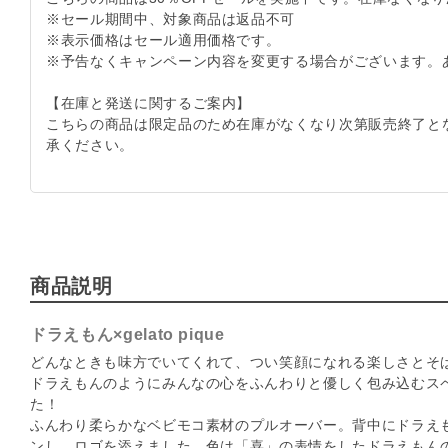
※セール期間中、対象商品は返品不可
※表示価格はセール適用価格です。
※予告なくキャンペーン内容を変更する場合がございます。
【在庫と発送に関するご案内】
こちらの商品は限定品のため在庫がなくなり次第販売終了と
承ください。
商品説明
ドラえもん×gelato pique
どんなときも味方でいてくれて、つい笑顔になれる楽しさとそ
ドラえもんのようにみんなの心をふんわりと優しく包み込むス
た！
ふんわり柔らかなベビモコ素材のプルオーバー。背中にドラえ
ンし、ロゴを添えました。色は「喜」の表情をしたドラえもん