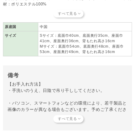
材：ポリエステル100%
【付属】表地：ポリエステル100%、中わた：ポリエステル100%
原産国
中国
サイズ
Sサイズ：底面巾40cm、底面奥行35cm、座面巾
41cm、座面奥行36cm、背もたれ高さ16cm
Mサイズ：底面巾54cm、底面奥行48cm、座面巾
53cm、座面奥行49cm、背もたれ高さ16cm
備考
【お手入れ方法】
・手洗いのうえ、日陰で吊り干ししてください。
・パソコン、スマートフォンなどの環境により、若干製品と
画像のカラーが異なる場合もございます。予めご了承くださ
い。
【キャンセルについてご注意】
本商品はご注文タイミングやご注文内容によっては、購入履