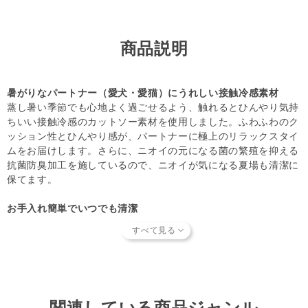
歴からのご注文キャンセル、修正を受け付けることができな
い場合がございます。
(「発送予定日のお知らせメール」をお送りする前であれ
商品説明
ば、メール・お電話・マイページにてご注文をキャンセルい
ただけます。
暑がりなパートナー（愛犬・愛猫）にうれしい接触冷感素材
蒸し暑い季節でも心地よく過ごせるよう、触れるとひんやり気持
ちいい接触冷感のカットソー素材を使用しました。ふわふわのク
ッション性とひんやり感が、パートナーに極上のリラックスタイ
ムをお届けします。さらに、ニオイの元になる菌の繁殖を抑える
抗菌防臭加工を施しているので、ニオイが気になる夏場も清潔に
保てます。
お手入れ簡単でいつでも清潔
「ベッドは定期的にお洗濯したい」というオーナー様のお声に応
え、カバーを取り外して手軽に洗える仕様になりました。汚れが
気になったらすぐに洗えるので、デリケートなパートナーにも安
心です。
インテリアのアクセントになるキャッチーなデザイン
関連している商品ジャンル