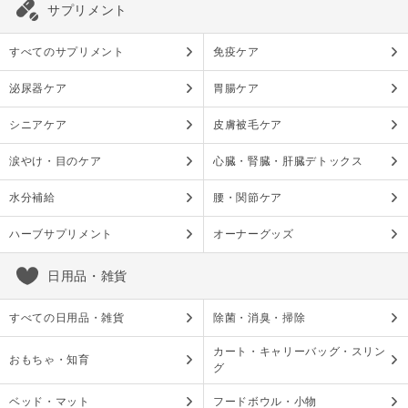
サプリメント
すべてのサプリメント
免疫ケア
泌尿器ケア
胃腸ケア
シニアケア
皮膚被毛ケア
涙やけ・目のケア
心臓・腎臓・肝臓デトックス
水分補給
腰・関節ケア
ハーブサプリメント
オーナーグッズ
日用品・雑貨
すべての日用品・雑貨
除菌・消臭・掃除
カート・キャリーバッグ・スリン
おもちゃ・知育
グ
ベッド・マット
フードボウル・小物