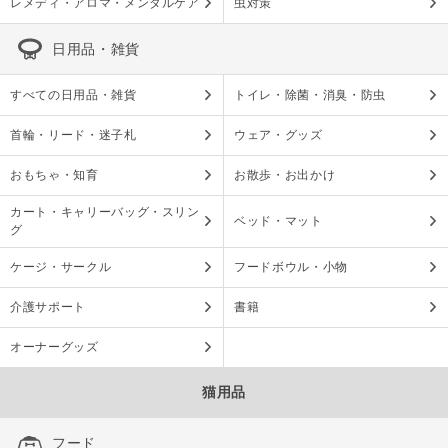
レメディ・アロマ・メンタルケア
虫対策
日用品・雑貨
すべての日用品・雑貨
トイレ・除菌・消臭・防虫
首輪・リード・迷子札
ウェア・グッズ
おもちゃ・知育
お散歩・お出かけ
カート・キャリーバッグ・スリン
ベッド・マット
グ
ケージ・サークル
フードボウル・小物
介護サポート
書籍
オーナーグッズ
猫用品
フード