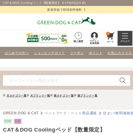
CAT＆DOG Coolingベッド【数量限定】 GTPQPQQA-BL
新規登録で初回送料無料
0
ログイン
メニュー
購入履歴
カート
会員登録
はじめての方へ
ショッピングガイド
クーポン
ポイント
お気に入りリス
犬カテゴリ一覧
犬ブランド一覧
猫カテゴリ一覧
猫ブランド一覧
GREEN DOG & CAT
ペットフード・ペット用品通販
住まい/食関連雑
DOG
CAT
CAT＆DOG Coolingベッド【数量限定】