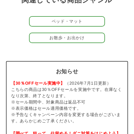
存在感のある大きなロゴプリントに、小さなミニクッション付
き。小さめのSサイズは、小型犬や猫にぴったりフィットする包
み込まれるような安心感のある大きさです。やや大きめのMサイ
ズは、中型犬や多頭飼いのお家におすすめです。
ベッド・マット
カラーは、キュートなラズベリー柄の「ピンク」と、爽やかなア
イス柄の「ブルー」の2色。同シリーズのプルオーバーや雑貨と
お散歩・お出かけ
コーディネートして、パートナーと一緒に可愛い夏をスタイリン
グしてみませんか？
gelato piqueのCAT&DOGシリーズ
gelato pique（ジェラート ピケ）のCAT&DOGシリーズは、もこ
もこ、ふわふわ。なめらかな素材で一緒に暮らす猫や犬をもっと
お知らせ
幸せにしたい、そんな想いを込めたコレクションです。全ライン
アップは
こちら
よりご覧ください。
【30％OFFセール実施中】
（2026年7月1日更新）
こちらの商品は30％OFFセールを実施中です。在庫なく
#202605
なり次第、終了となります。
#ひんやり
※セール期間中、対象商品は返品不可
※表示価格はセール適用価格です。
※予告なくキャンペーン内容を変更する場合がございま
す。あらかじめご了承ください。
【調べて、狙って、仕留める！ダニ対策をはじめよう】