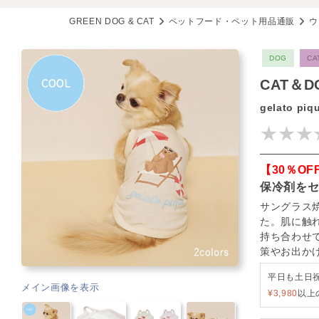
GREEN DOG & CAT
ペットフード・ペット用品通販
ウ
DOG
CA
CAT＆
gelato piq
★★★
【30％OF
保冷剤を
サングラス
た。肌に触
持ち合わせ
策やお出か
平日も土日
メイン画像を表示
¥3,980
以上