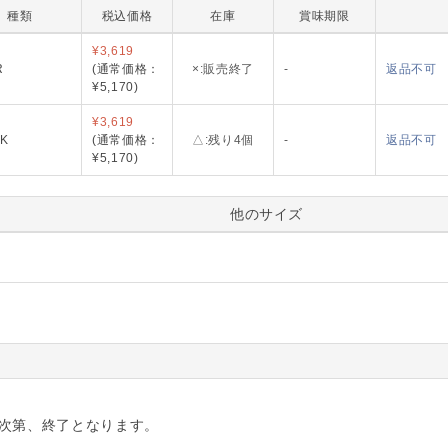
種類
税込価格
在庫
賞味期限
PQQI-IV
¥3,619
R
(通常価格：
×:販売終了
-
返品不可
¥5,170)
PQQI-PK
¥3,619
NK
(通常価格：
△:残り4個
-
返品不可
¥5,170)
他のサイズ
り次第、終了となります。