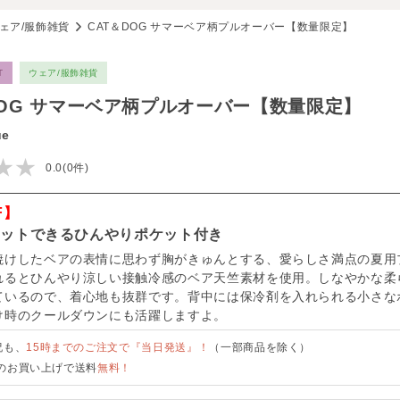
ェア/服飾雑貨
CAT＆DOG サマーベア柄プルオーバー【数量限定】
T
ウェア/服飾雑貨
DOG サマーベア柄プルオーバー【数量限定】
ue
★★
0.0(0件)
F】
セットできるひんやりポケット付き
焼けしたベアの表情に思わず胸がきゅんとする、愛らしさ満点の夏用
れるとひんやり涼しい接触冷感のベア天竺素材を使用。しなやかな柔
ているので、着心地も抜群です。背中には保冷剤を入れられる小さな
け時のクールダウンにも活躍しますよ。
祝も、
15時までのご注文で『当日発送』！
（一部商品を除く）
のお買い上げで送料
無料！