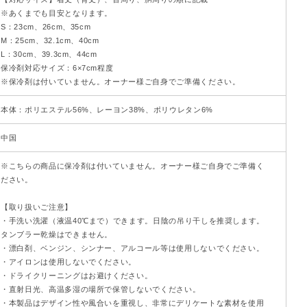
※あくまでも目安となります。
S：23cm、26cm、35cm
M：25cm、32.1cm、40cm
L：30cm、39.3cm、44cm
保冷剤対応サイズ：6×7cm程度
※保冷剤は付いていません。オーナー様ご自身でご準備ください。
本体：ポリエステル56%、レーヨン38%、ポリウレタン6%
中国
※こちらの商品に保冷剤は付いていません。オーナー様ご自身でご準備く
ださい。
【取り扱いご注意】
・手洗い洗濯（液温40℃まで）できます。日陰の吊り干しを推奨します。
タンブラー乾燥はできません。
・漂白剤、ベンジン、シンナー、アルコール等は使用しないでください。
・アイロンは使用しないでください。
・ドライクリーニングはお避けください。
・直射日光、高温多湿の場所で保管しないでください。
・本製品はデザイン性や風合いを重視し、非常にデリケートな素材を使用