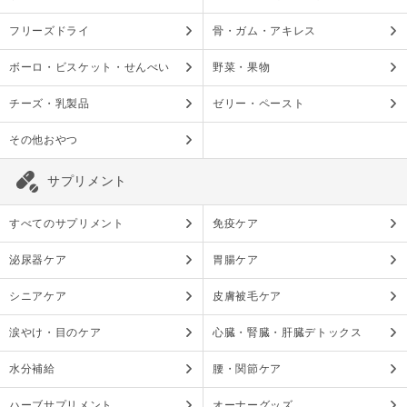
フリーズドライ
骨・ガム・アキレス
ボーロ・ビスケット・せんべい
野菜・果物
チーズ・乳製品
ゼリー・ペースト
その他おやつ
サプリメント
すべてのサプリメント
免疫ケア
泌尿器ケア
胃腸ケア
シニアケア
皮膚被毛ケア
涙やけ・目のケア
心臓・腎臓・肝臓デトックス
水分補給
腰・関節ケア
ハーブサプリメント
オーナーグッズ