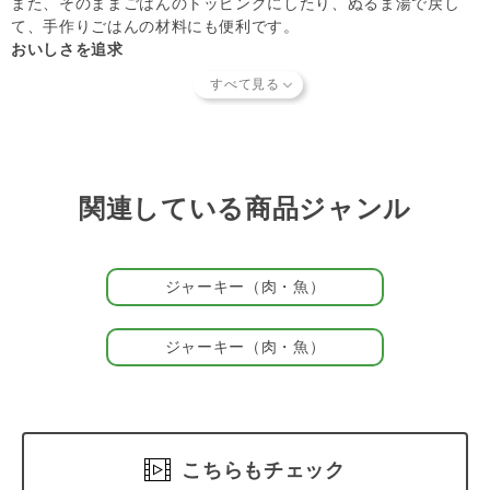
また、そのままごはんのトッピングにしたり、ぬるま湯で戻し
て、手作りごはんの材料にも便利です。
おいしさを追求
カンガルー肉の脂肪はもともと少ないので、ダイエット中のパー
トナーにオススメです。余分な脂肪は取り除き、しっかり乾燥さ
せています。しっかり乾燥しているので、お肉特有の臭みはな
く、素材本来の旨みを味わえます。噛めば美味しいお肉の味がふ
わ～っと口の中に広がります。
もちろん無添加・無着色です。
関連している商品ジャンル
ビッツシリーズは全部で11種類！
ビッツシリーズは、
ビーフ
、
チキン
、
ホース
、
カンガルー
、
豚
、
ベニソン
、
うずら
、
鮭
、
たい
、
まぐろ
、
なまず
の11種類。
ジャーキー（肉・魚）
パートナーの好みやアレルギーに合わせて選べます。また種類が
豊富なので、トレーニングの時にも味を変えると飽きません。
ジャーキー（肉・魚）
＃珍しいお肉のおやつ
こちらもチェック