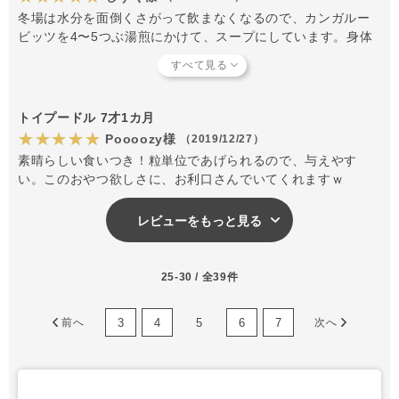
冬場は水分を面倒くさがって飲まなくなるので、カンガルー
ビッツを4〜5つぶ湯煎にかけて、スープにしています。身体
温まると食欲も湧いてきて、そのままフードもパクパクと食
べてくれます。散歩の時も携帯できるので、とても重宝して
います。ワンちゃん仲間にあげてもアレルギーの心配がない
ので、安心してあげられます。(うちの子が一番アレルギー食
トイプードル 7才1カ月
材が多いので)
★★★★★
Poooozy様
（2019/12/27）
素晴らしい食いつき！粒単位であげられるので、与えやす
い。このおやつ欲しさに、お利口さんでいてくれますｗ
レビューをもっと見る
25-30 / 全39件
3
4
5
6
7
前へ
次へ