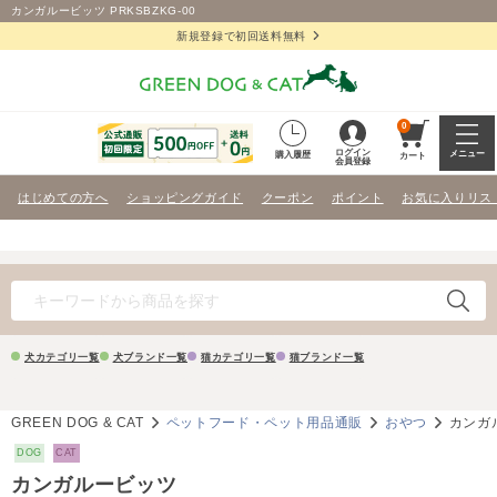
カンガルービッツ PRKSBZKG-00
新規登録で初回送料無料
0
ログイン
メニュー
購入履歴
カート
会員登録
はじめての方へ
ショッピングガイド
クーポン
ポイント
お気に入りリス
犬カテゴリ一覧
犬ブランド一覧
猫カテゴリ一覧
猫ブランド一覧
GREEN DOG & CAT
ペットフード・ペット用品通販
おやつ
カンガ
DOG
CAT
カンガルービッツ