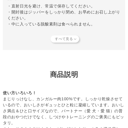
・直射日光を避け、常温で保存してください。
・開封後はジッパーをしっかり閉め、お早めにお召し上がり
ください。
・中に入っている脱酸素剤は食べられません。
【知っておいていただきたいこと】
当店では独自の安全基準を設け、原材料そのものの品質やパ
ートナーへの安全性を確認できた商品だけを取り扱っていま
す。
商品形状のバラつき
や
商品導入スタンス
について詳しく
は
こちら
をご覧ください。
【キャンセルについてご注意】
本商品はご注文タイミングやご注文内容によっては、購入履
商品説明
歴からのご注文キャンセル、 修正を受け付けることができ
ない場合がございます。
(「発送予定日のお知らせメール」をお送りする前であれ
使い方いろいろ！
ば、メール・お電話・ マイページにてご注文をキャンセル
まじりっけなし、カンガルー肉100%です。しっかり乾燥させて
いただけます。）
いるので、おいしさがギュッとひと粒に凝縮しています。おいし
さ満点＆ひと口サイズなので、パートナー（愛 犬・愛 猫）の普
段のおやつだけでなく、しつけやトレーニングのご褒美にもピッ
タリ。