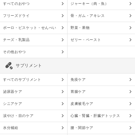
すべてのおやつ
ジャーキー（肉・魚）
フリーズドライ
骨・ガム・アキレス
ボーロ・ビスケット・せんべい
野菜・果物
チーズ・乳製品
ゼリー・ペースト
その他おやつ
サプリメント
すべてのサプリメント
免疫ケア
泌尿器ケア
胃腸ケア
シニアケア
皮膚被毛ケア
涙やけ・目のケア
心臓・腎臓・肝臓デトックス
水分補給
腰・関節ケア