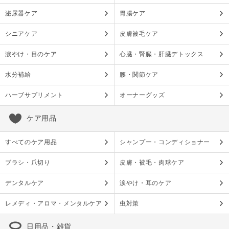
泌尿器ケア
胃腸ケア
シニアケア
皮膚被毛ケア
涙やけ・目のケア
心臓・腎臓・肝臓デトックス
水分補給
腰・関節ケア
ハーブサプリメント
オーナーグッズ
ケア用品
すべてのケア用品
シャンプー・コンディショナー
ブラシ・爪切り
皮膚・被毛・肉球ケア
デンタルケア
涙やけ・耳のケア
レメディ・アロマ・メンタルケア
虫対策
日用品・雑貨