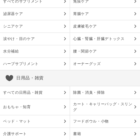
すべてのサプリメント
免疫ケア
泌尿器ケア
胃腸ケア
シニアケア
皮膚被毛ケア
涙やけ・目のケア
心臓・腎臓・肝臓デトックス
水分補給
腰・関節ケア
ハーブサプリメント
オーナーグッズ
日用品・雑貨
すべての日用品・雑貨
除菌・消臭・掃除
カート・キャリーバッグ・スリン
おもちゃ・知育
グ
ベッド・マット
フードボウル・小物
介護サポート
書籍