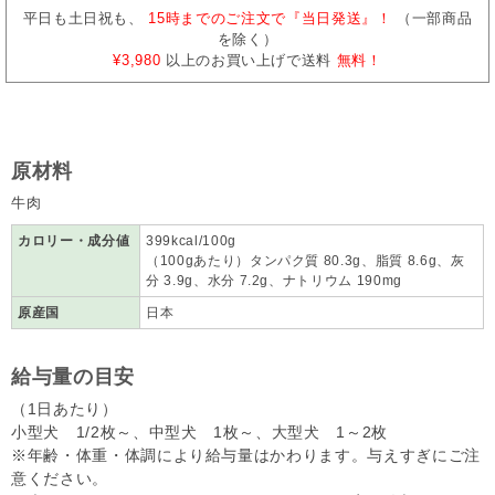
平日も土日祝も、
15時までのご注文で『当日発送』！
（一部商品
を除く）
¥3,980
以上のお買い上げで送料
無料！
原材料
牛肉
カロリー・成分値
399kcal/100g
（100gあたり）タンパク質 80.3g、脂質 8.6g、灰
分 3.9g、水分 7.2g、ナトリウム 190mg
原産国
日本
給与量の目安
（1日あたり）
小型犬 1/2枚～、中型犬 1枚～、大型犬 1～2枚
※年齢・体重・体調により給与量はかわります。与えすぎにご注
意ください。