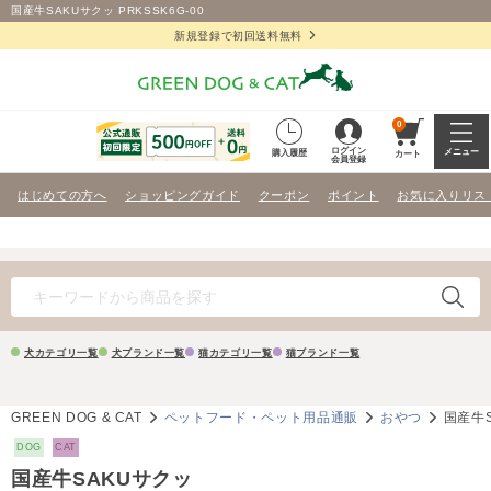
国産牛SAKUサクッ PRKSSK6G-00
新規登録で初回送料無料
0
ログイン
メニュー
購入履歴
カート
会員登録
はじめての方へ
ショッピングガイド
クーポン
ポイント
お気に入りリス
犬カテゴリ一覧
犬ブランド一覧
猫カテゴリ一覧
猫ブランド一覧
GREEN DOG & CAT
ペットフード・ペット用品通販
おやつ
国産牛
DOG
CAT
国産牛SAKUサクッ