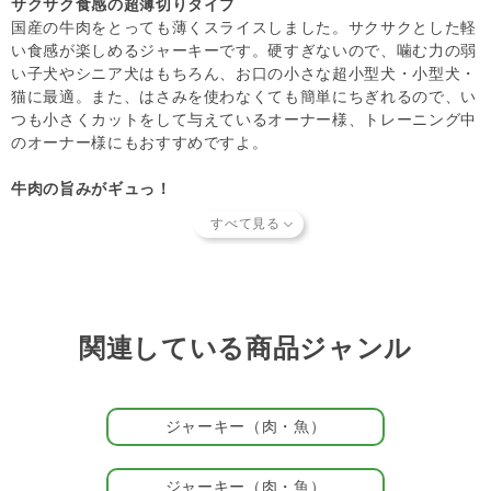
サクサク食感の超薄切りタイプ
ば、メール・お電話・ マイページにてご注文をキャンセル
国産の牛肉をとっても薄くスライスしました。サクサクとした軽
いただけます。）
い食感が楽しめるジャーキーです。硬すぎないので、噛む力の弱
い子犬やシニア犬はもちろん、お口の小さな超小型犬・小型犬・
猫に最適。また、はさみを使わなくても簡単にちぎれるので、い
つも小さくカットをして与えているオーナー様、トレーニング中
のオーナー様にもおすすめですよ。
牛肉の旨みがギュっ！
薄くスライスした牛肉を乾燥させただけとシンプルな製法だか
ら、牛肉の旨みがギュッと凝縮。噛めば噛むほど、お肉のおいし
さがあふれ出してきます。お肉が大好きなパートナー（愛 犬・
愛 猫）にぜひどうぞ。とってもおいしいので、そのままおやつ
としてだけでなく、細かく砕いてふりかけにしたり、水やぬるま
湯に浸してスープにしたり、ごはんにトッピングしたりといろい
関連している商品ジャンル
ろな食べ方を楽しんでくださいね。
厳選した食材のおやつ
トレーサビリティのしっかりとれたBSE検査済の国産牛のみ使
ジャーキー（肉・魚）
用。無添加・無着色で、しっかり乾燥させた国産牛のジャーキー
です。
ジャーキー（肉・魚）