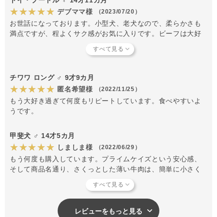
★★★★★
デブママ様
（2023/07/20）
お世話になっております。小型犬、老犬なので、柔らかさも
満点ですが、程よくサク感がお気に入りです。ビーフは大好
きなワンコ達も多いと思いますがオススメです。
チワワ ロング ♂ 9才9カ月
★★★★★
匿名希望様
（2022/11/25）
もう大好き過ぎて何度もリピートしています。食べやすいよ
うです。
甲斐犬 ♂ 14才5カ月
★★★★★
しましま様
（2022/06/29）
もう何度も購入しています。プライムケイズという安心感、
そして商品名通り、さくっとした薄い牛肉は、簡単に小さく
割けますし、最近硬い物が苦手になってきたシニアわんこに
も食べやすいです。大好きらしいです。ぱくぱく喜んで食べ
てくれます。
レビューをもっと見る