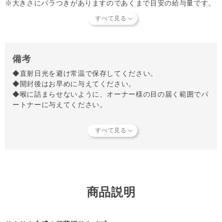
※大きさにバラつきがありますのであくまで目安の給与量です。
備考
◆直射日光を避け常温で保存してください。
◆開封後はお早めに与えてください。
◆喉に詰まらせないように、オーナー様の目の届く範囲でパ
ートナーに与えてください。
【知っておいていただきたいこと】
当店では独自の安全基準を設け、原材料そのものの品質やパ
ートナーへの安全性を確認できた商品だけを取り扱っていま
す。
商品形状のバラつき
や
商品導入スタンス
について詳しく
は
こちら
をご覧ください。
【キャンセルについてご注意】
本商品はご注文タイミングやご注文内容によっては、購入履
商品説明
歴からのご注文キャンセル、 修正を受け付けることができ
ない場合がございます。
(「発送予定日のお知らせメール」をお送りする前であれ