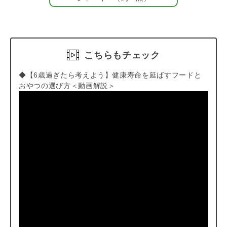
おいしさを追求
「素材の味を味わってほしい」から無添加・無着色・無香料。封
を開けた瞬間においしい香りが漂います。
こちらもチェック
◆【6歳過ぎたら考えよう】健康寿命を延ばすフードと
おやつの選び方＜動画解説＞