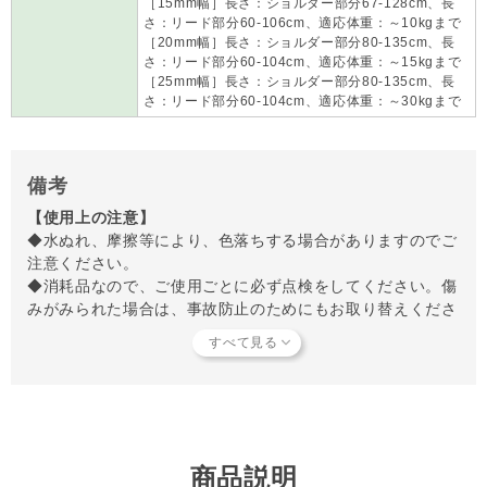
［15mm幅］長さ：ショルダー部分67-128cm、長
さ：リード部分60-106cm、適応体重：～10kgまで
［20mm幅］長さ：ショルダー部分80-135cm、長
さ：リード部分60-104cm、適応体重：～15kgまで
［25mm幅］長さ：ショルダー部分80-135cm、長
さ：リード部分60-104cm、適応体重：～30kgまで
備考
【使用上の注意】
◆水ぬれ、摩擦等により、色落ちする場合がありますのでご
注意ください。
◆消耗品なので、ご使用ごとに必ず点検をしてください。傷
みがみられた場合は、事故防止のためにもお取り替えくださ
い。
◆布製品はパートナーが噛んでしまうと切れる場合があるの
で、ご注意ください。
◆パートナーの体重に合ったものをご使用ください。
◆リードは係留時のご使用の場合、必ずオーナー様の管理下
でご使用ください。
商品説明