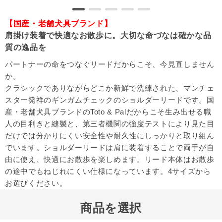
【国産・老舗犬具ブランド】
肩掛け装着で快適なお散歩に。大切な命づなは確かな品
質の逸品を
パートナーの命をつなぐリードだからこそ、今見直しません
か。
クラシックでありながらどこか新鮮で洗練された、マンチェ
スター発祥のギンガムチェックのショルダーリードです。国
産・老舗犬具ブランドのToto & Palだからこそ生み出せる職
人の目利きと縫製と、第三者機関の強度テストにより見た目
だけでは分かりにくい安全性や耐久性にしっかりと取り組ん
でいます。ショルダーリードは肩に装着することで両手が自
由に使え、快適にお散歩を楽しめます。リード本体はお散歩
の途中でもねじれにくい仕様になっています。4サイズから
お選びください。
商品を選択