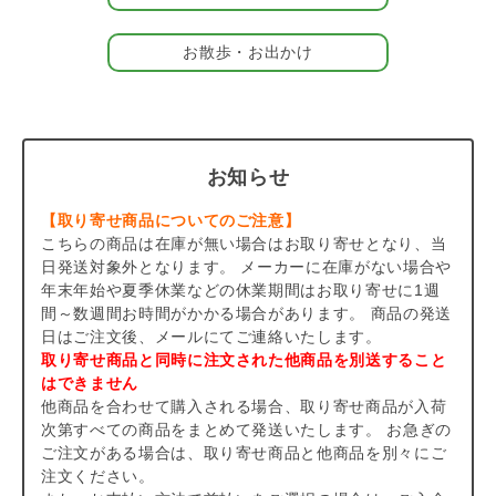
も続いてほしいから、使用する糸は一般的な商品に使用されてい
る縫製用のミシン糸より強くて丈夫なテトロン糸を使用し、すべ
お散歩・お出かけ
ての犬具は安全性確認のため第三者機関「一般財団法人カケンテ
ストセンター」で強度テストを実施して、より厳格な基準で適応
体重を設定しています。大切な家族のために、信頼につながる商
品を作り続けます。
＃202604
お知らせ
＃TTPL25 ＃MANCHESTER ＃TTPL25SHOULDER
【取り寄せ商品についてのご注意】
こちらの商品は在庫が無い場合はお取り寄せとなり、当
日発送対象外となります。 メーカーに在庫がない場合や
年末年始や夏季休業などの休業期間はお取り寄せに1週
間～数週間お時間がかかる場合があります。 商品の発送
日はご注文後、メールにてご連絡いたします。
取り寄せ商品と同時に注文された他商品を別送すること
はできません
他商品を合わせて購入される場合、取り寄せ商品が入荷
次第すべての商品をまとめて発送いたします。 お急ぎの
ご注文がある場合は、取り寄せ商品と他商品を別々にご
注文ください。