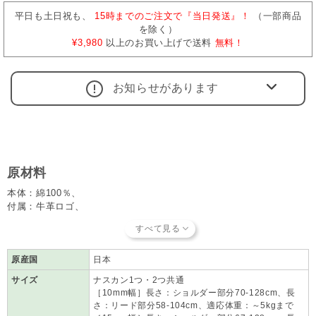
平日も土日祝も、
15時までのご注文で『当日発送』！
（一部商品
を除く）
¥3,980
以上のお買い上げで送料
無料！
お知らせがあります
原材料
本体：綿100％、
付属：牛革ロゴ、
付属：クリスタルポイント
原産国
日本
サイズ
ナスカン1つ・2つ共通
［10mm幅］長さ：ショルダー部分70-128cm、長
さ：リード部分58-104cm、適応体重：～5kgまで