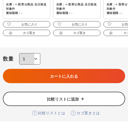
在庫：×:取寄せ商品 当日発送
在庫：×:取寄せ商品 当日発送
在庫：×:取寄
対象外
対象外
対象外
賞味期限：-
賞味期限：-
賞味期限：-
お気に入り
お気に入り
お
カゴ置き
カゴ置き
カ
数量
カートに入れる
比較リストに追加
比較リストとは
カゴ置きとは