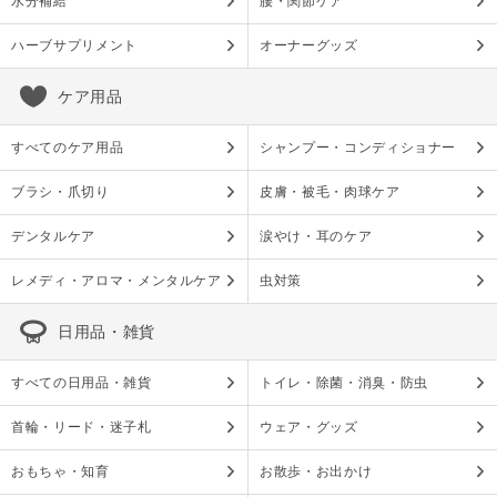
水分補給
腰・関節ケア
ハーブサプリメント
オーナーグッズ
ケア用品
すべてのケア用品
シャンプー・コンディショナー
ブラシ・爪切り
皮膚・被毛・肉球ケア
デンタルケア
涙やけ・耳のケア
レメディ・アロマ・メンタルケア
虫対策
日用品・雑貨
すべての日用品・雑貨
トイレ・除菌・消臭・防虫
首輪・リード・迷子札
ウェア・グッズ
おもちゃ・知育
お散歩・お出かけ