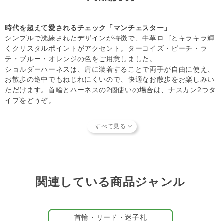
【キャンセルについてご注意】
本商品はご注文タイミングやご注文内容によっては、購入履
歴からのご注文キャンセル、 修正を受け付けることができ
時代を超えて愛されるチェック「マンチェスター」
ない場合がございます。
シンプルで洗練されたデザインが特徴で、牛革ロゴとキラキラ輝
(「発送予定日のお知らせメール」をお送りする前であれ
くクリスタルポイントがアクセント。ターコイズ・ピーチ・ラ
ば、メール・お電話・ マイページにてご注文をキャンセル
テ・ブルー・オレンジの色をご用意しました。
いただけます。）
ショルダーハーネスは、肩に装着することで両手が自由に使え、
お散歩の途中でもねじれにくいので、快適なお散歩をお楽しみい
ただけます。首輪とハーネスの2個使いの場合は、ナスカン2つタ
イプをどうぞ。
100％国産。自社工場で一つひとつ丁寧に
「Always together!」という合言葉をもとに始まったものづく
り。一緒に過ごす日常がもっと安心でもっと豊かになるように、
使うたびに心が満たされる特別な一品をお届けします。
製品はすべて、日本国内の自社工場で行き届いた管理のもと製
造。ベテラン職人が素材の選定から縫製、仕上げに至るまでを一
関連している商品ジャンル
貫して担当し、手仕事ならではの美しさを宿します。
強いひっぱりに耐える、確かな作り
一緒に歩く、一緒に過ごす…。このあたりまえの風景がこれから
首輪・リード・迷子札