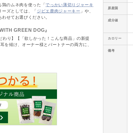
る鶏のムネ肉を使った「
でっかい薄切りジャーキ
原産国
リーズとしては、「
ジビエ鹿肉ジャーキー
」や、
あわせてお選びください。
成分値
H GREEN DOG』
のこだわり】【「欲しかった！こんな商品」の新提
カロリー
に耳を傾け、オーナー様とパートナーの両方に、
備考