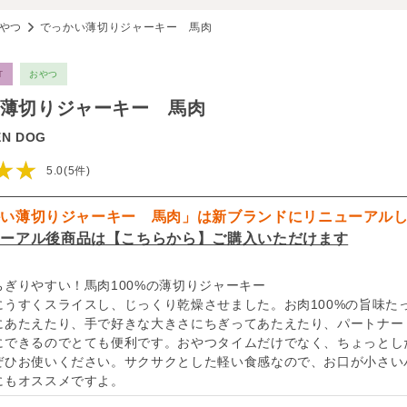
やつ
でっかい薄切りジャーキー 馬肉
T
おやつ
薄切りジャーキー 馬肉
EN DOG
★★
5.0(5件)
かい薄切りジャーキー 馬肉」は新ブランドにリニューアル
ューアル後商品は【こちらから】ご購入いただけます
ちぎりやすい！馬肉100%の薄切りジャーキー
にうすくスライスし、じっくり乾燥させました。お肉100%の旨味た
にあたえたり、手で好きな大きさにちぎってあたえたり、パートナー
にできるのでとても便利です。おやつタイムだけでなく、ちょっとし
ぜひお使いください。サクサクとした軽い食感なので、お口が小さい
にもオススメですよ。