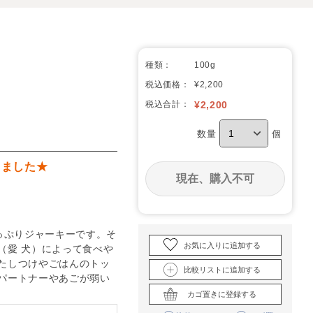
種類：
100g
税込価格：
¥2,200
税込合計：
¥
2,200
数量
個
しました★
現在、購入不可
っぷりジャーキーです。そ
お気に入りに追加する
（愛 犬）によって食べや
たしつけやごはんのトッ
比較リストに追加する
パートナーやあごが弱い
カゴ置きに登録する