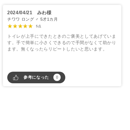
2024/04/21
みわ様
チワワ ロング ♂ 5才1カ月
★★★★★
5点
トイレが上手にできたときのご褒美としてあげていま
す。手で簡単に小さくできるので手間がなくて助かり
ます。無くなったらリピートしたいと思います。
参考になった
0