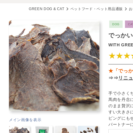
GREEN DOG & CAT
ペットフード・ペット用品通販
お
DOG
CA
でっかい
WITH GRE
★★★
★「でっ
⇒⇒
リニ
手で小さく
馬肉を丹念
のまま贅沢
すい大きさ
ピングにも
メイン画像を表示
パートナー