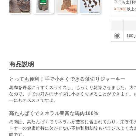
平日も土日
¥3,980
以上
-2
100g
商品説明
とっても便利！手で小さくできる薄切りジャーキー
馬肉を丹念にうすくスライスし、じっくり乾燥させました。大
なので、手でお好みのサイズに小さくちぎることができます。
ーにもオススメですよ。
高たんぱくでミネラル豊富な馬肉100%
馬肉は、高たんぱくでミネラルが豊富に含まれており、栄養価
トナーの健康維持に欠かせない不飽和脂肪酸もバランスよく含
肉です。