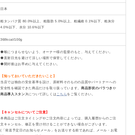
日本
粗タンパク質 80.0%以上、粗脂肪 5.0%以上、粗繊維 0.1%以下、粗灰分
4.0%以下、水分 10.6%以下
368kcal/100g
◆喉につまらせないよう、オーナー様の監督のもと、与えてください。
◆直射日光を避けて涼しい場所で保管してください。
◆開封後はお早めに与えてください。
【知っておいていただきたいこと】
当店では独自の安全基準を設け、原材料そのものの品質やパートナーへの
安全性を確認できた商品だけを取り扱っています。
商品形状のバラつき
や
商品導入スタンス
について詳しくは
こちら
をご覧ください。
【キャンセルについてご注意】
本商品はご注文タイミングやご注文内容によっては、購入履歴からのご注
文キャンセル、修正を受け付けることができない場合がございます。
(「発送予定日のお知らせメール」をお送りする前であれば、メール・お電