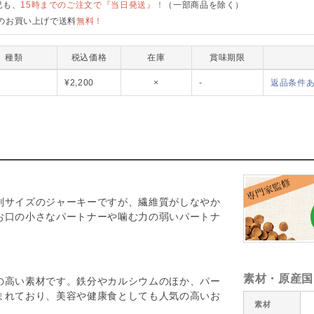
祝も、
15時までのご注文で『当日発送』！
（一部商品を除く）
のお買い上げで送料
無料！
種類
税込価格
在庫
賞味期限
DUB2-00
¥2,200
×
-
返品条件
判サイズのジャーキーですが、繊維質がしなやか
お口の小さなパートナーや噛む力の弱いパートナ
素材・原産国
の高い素材です。鉄分やカルシウムのほか、パー
まれており、美容や健康食としても人気の高いお
素材