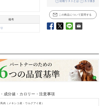
比較リストとは
カゴ置き
この商品について質問する
備考
あり
Facebook
X
LINE
メール
・成分値・カロリー・注意事項
馬肉（メキシコ産・ウルグアイ産）