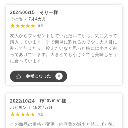
2024/06/15
そりー様
その他 ♂ 7才4カ月
★★★★★
5点
友人からプレゼントしていただいてから、気に入って
購入しています。手で簡単に割れるので少し大き目に
割って与えたり、控えたいなと思った時には小さく割
ってあげています。大きくても小さくても美味しそう
に食べています。
参考になった
0
2022/10/24
ｱﾎﾟﾛﾝﾊﾟﾊﾟ様
パピヨン ♀ 15才7カ月
★★★★★
5点
この商品の規格が変更（内容量の減少と値上げ）後、