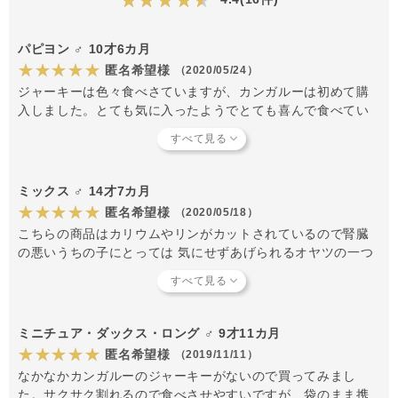
パピヨン ♂ 10才6カ月
★★★★★
匿名希望様
（2020/05/24）
ジャーキーは色々食べさていますが、カンガルーは初めて購
入しました。とても気に入ったようでとても喜んで食べてい
ます。薄く手でもちぎりやすいので、散歩の時にも重宝して
います。
ミックス ♂ 14才7カ月
★★★★★
匿名希望様
（2020/05/18）
こちらの商品はカリウムやリンがカットされているので腎臓
の悪いうちの子にとっては 気にせずあげられるオヤツの一つ
です。これからも利用させていただきます。
ミニチュア・ダックス・ロング ♂ 9才11カ月
★★★★★
匿名希望様
（2019/11/11）
なかなかカンガルーのジャーキーがないので買ってみまし
た。サクサク割れるので食べさせやすいですが、袋のまま携