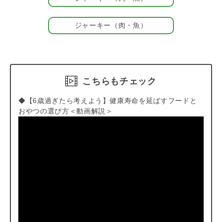
わり】【「欲しかった！こんな商品」の新提案】の3つを大切に
するブランド。お客様からいただいたお声に耳を傾け、オーナー
ジャーキー（肉・魚）
様とパートナーの両方に、よりご満足いただける商品づくりを行
っています。
こちらもチェック
◆【6歳過ぎたら考えよう】健康寿命を延ばすフードと
おやつの選び方＜動画解説＞