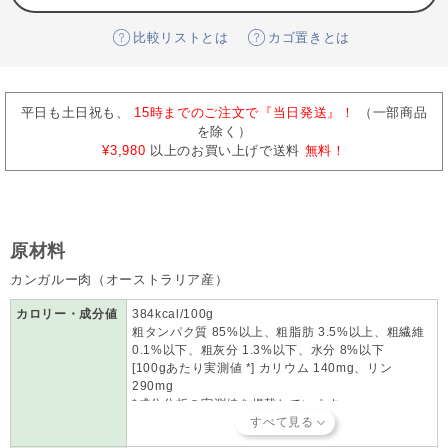
比較リストとは
カゴ置きとは
平日も土日祝も、
15時までのご注文で『当日発送』！
（一部商品
を除く）
¥3,980
以上のお買い上げで送料
無料！
原材料
カンガルー肉（オーストラリア産）
カロリー・成分値
384kcal/100g
粗タンパク質 85%以上、粗脂肪 3.5%以上、粗繊維
0.1%以下、粗灰分 1.3%以下、水分 8%以下
[100gあたり実測値 *] カリウム 140mg、リン
290mg
*成分分析の実測値を掲載しています