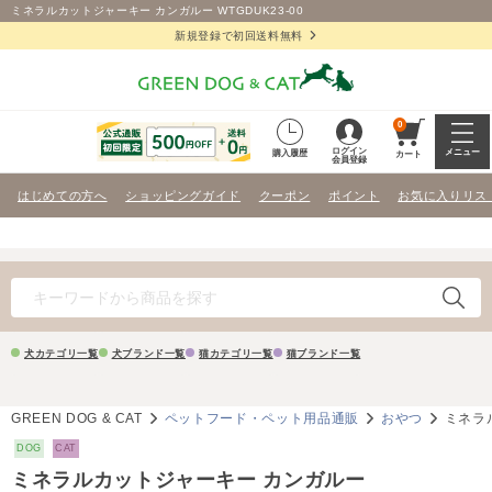
ミネラルカットジャーキー カンガルー WTGDUK23-00
新規登録で初回送料無料
0
ログイン
メニュー
購入履歴
カート
会員登録
はじめての方へ
ショッピングガイド
クーポン
ポイント
お気に入りリス
犬カテゴリ一覧
犬ブランド一覧
猫カテゴリ一覧
猫ブランド一覧
GREEN DOG & CAT
ペットフード・ペット用品通販
おやつ
ミネラ
DOG
CAT
ミネラルカットジャーキー カンガルー