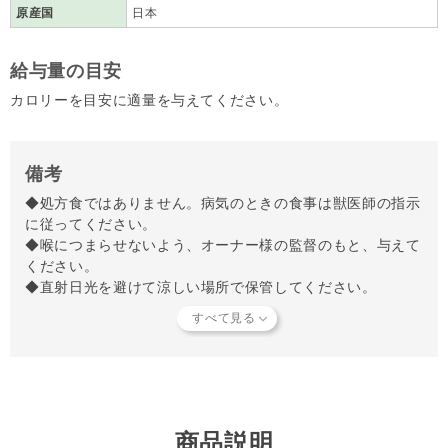
原産国
日本
給与量の目安
カロリーを目安に適量を与えてください。
備考
◆処方食ではありません。病気のときの食事は獣医師の指示
に従ってください。
◆喉につまらせないよう、オーナー様の監督のもと、与えて
ください。
◆直射日光を避けて涼しい場所で保管してください。
◆開封後はお早めに与えてください。
【知っておいていただきたいこと】
当店では独自の安全基準を設け、原材料そのものの品質やパ
ートナーへの安全性を確認できた商品だけを取り扱っていま
す。
商品形状のバラつき
や
商品導入スタンス
について詳しく
は
こちら
をご覧ください。
商品説明