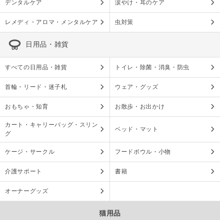
デンタルケア
涙やけ・耳のケア
レメディ・アロマ・メンタルケア
虫対策
日用品・雑貨
すべての日用品・雑貨
トイレ・除菌・消臭・防虫
首輪・リード・迷子札
ウェア・グッズ
おもちゃ・知育
お散歩・お出かけ
カート・キャリーバッグ・スリン
ベッド・マット
グ
ケージ・サークル
フードボウル・小物
介護サポート
書籍
オーナーグッズ
猫用品