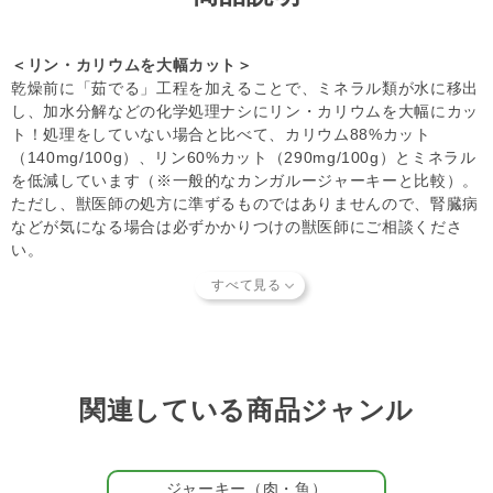
【キャンセルについてご注意】
本商品はご注文タイミングやご注文内容によっては、購入履
歴からのご注文キャンセル、 修正を受け付けることができ
＜リン・カリウムを大幅カット＞
ない場合がございます。
乾燥前に「茹でる」工程を加えることで、ミネラル類が水に移出
(「発送予定日のお知らせメール」をお送りする前であれ
し、加水分解などの化学処理ナシにリン・カリウムを大幅にカッ
ば、メール・お電話・ マイページにてご注文をキャンセル
ト！処理をしていない場合と比べて、カリウム88%カット
いただけます。）
（140mg/100g）、リン60%カット（290mg/100g）とミネラル
を低減しています（※一般的なカンガルージャーキーと比較）。
ただし、獣医師の処方に準ずるものではありませんので、腎臓病
などが気になる場合は必ずかかりつけの獣医師にご相談くださ
い。
＜お肉100％＞
噛むほどに肉のおいしさが味わえ、お肉が大好きなパートナー
（愛 犬・愛 猫）も満足の逸品です。手でちぎったり、ハサミで
切ったりできる程度のかたさなので、お好みの大きさにして与え
てくださいね。
関連している商品ジャンル
＜オーナー様とパートナー、どちらにとっても心地いい『WITH
GREEN DOG』＞
WITH GREEN DOGは【お客様の声をかたちに】【品質へのこだ
ジャーキー（肉・魚）