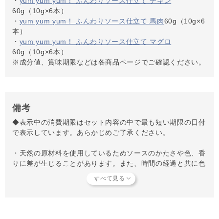
・
yum yum yum！ ふんわりソース仕立て チキン
60g（10g×6本）
・
yum yum yum！ ふんわりソース仕立て 馬肉
60g（10g×6
本）
・
yum yum yum！ ふんわりソース仕立て マグロ
60g（10g×6本）
※成分値、賞味期限などは各商品ページでご確認ください。
備考
◆表示中の消費期限はセット内容の中で最も短い期限の日付
で表示しています。あらかじめご了承ください。
・天然の原材料を使用しているためソースのかたさや色、香
りに差が生じることがあります。また、時間の経過と共に色
が変わることがありますが、品質に問題はありません。
馬肉は非常に鉄分が豊富なため、時間の経過とともにパッケ
ージの端などで稀に成分に含まれる硫黄と鉄分による化学反
応（硫化黒変（りゅうかこくへん））で、黒っぽくなる場合
があります。健康には影響のない化学反応で、健康に害はご