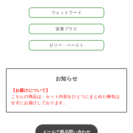
使用しています。
ウェットフード
使い方いろいろ
・トッピングとしていつものごはんに混ぜる ・そのまま舐めさ
せておやつ代わりに（万が一の袋の誤飲を防ぐために、お皿やス
栄養プラス
プーン推奨です） ・コングなどの知育玩具に塗って遊びの時間
に ・お薬が苦手なら薬にまとわせて（獣医師にご相談の上でご
使用ください） ・シリンジ給餌のパートナーに（シリンジのサ
ゼリー・ペースト
イズによっては、ぬるま湯で緩くしてあげてください）
＃202401
#春セール
#LINE_食欲UP
お知らせ
＃FRZA2604DP
【お届けについて】
こちらの商品は、セット内容をひとつにまとめた梱包は
せずにお届けしております。
メールで商品問い合わせ