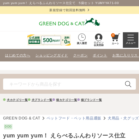
yum yum yum！ えらべるふんわりソース仕立て 5袋セット YUMYYA71-00
新規登録で初回送料無料
0
ログイン
メニュー
購入履歴
カート
会員登録
はじめての方へ
ショッピングガイド
クーポン
ポイント
お気に入りリス
犬カテゴリ一覧
犬ブランド一覧
猫カテゴリ一覧
猫ブランド一覧
GREEN DOG & CAT
ペットフード・ペット用品通販
犬用品・犬グッ
DOG
yum yum yum！ えらべるふんわりソース仕立