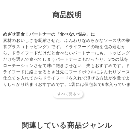
ざいません。
・消化不良など愛犬の体調が変化した場合は、給与を中断し
商品説明
て獣医師にご相談ください。
・離乳前の幼犬には与えないでください。
・袋のフチや切り口で手を切らないようにご注意ください。
めざせ完食！パートナーの「食べない悩み」に
・袋への噛みつきや誤飲に注意しながら与えてください。
素材のおいしさを凝縮させた、ふんわりなめらかなソース状の栄
・開封後は早めに与えてください。（開封後要冷蔵）
養プラス（トッピング）です。ドライフードの粒を包み込むか
・小児の手の届かない場所に保管してください。
ら、ドライフードだけだと食べないパートナーにも、トッピング
【知っておいていただきたいこと】
だけを選んで食べてしまうパートナーにもぴったり。3つの味を
当店では独自の安全基準を設け、原材料そのものの品質やパ
ローテーションさせて味に飽きさせない工夫もおすすめです。ド
ートナーへの安全性を確認できた商品だけを取り扱っていま
ライフードに絡ませるときは先にフードボウルにふんわりソース
す。
商品形状のバラつき
や
商品導入スタンス
について詳しく
仕立てを入れてからドライフードを入れて混ぜる方法が少量でよ
は
こちら
をご覧ください。
りしっかり絡まりおすすめです。1袋には個包装で6本入っていま
【キャンセルについてご注意】
す。1本あたり10gなので、外出時や防災の備蓄にも使いやすい
本商品はご注文タイミングやご注文内容によっては、購入履
食べきりサイズです。
歴からのご注文キャンセル、 修正を受け付けることができ
ない場合がございます。
国産・無添加・ヒューマングレード
(「発送予定日のお知らせメール」をお送りする前であれ
人間の食事と同じ食材を使って、人間の食事と同じ衛生レベルの
ば、メール・お電話・ マイページにてご注文をキャンセル
国内ペットフード工場でつくっています。保存料・着色料・香料
いただけます。）
関連している商品ジャンル
等の合成添加物は一切不使用で、安全でおいしい食材を厳選して