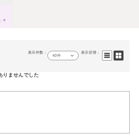
果
表示件数：
表示切替：
40件
ありませんでした