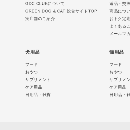
GDC CLUBについて
返品・交
GREEN DOG & CAT 総合サイトTOP
商品につ
実店舗のご紹介
おトク定
よくある
メールマ
犬用品
猫用品
フード
フード
おやつ
おやつ
サプリメント
サプリメ
ケア用品
ケア用品
日用品・雑貨
日用品・