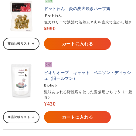
DOG
ドットわん 炎の炭火焼きハーブ鶏
ドットわん
低カロリーで淡泊な若鶏ムネ肉を直火で焦がし焼き
¥990
カートに入れる
商品比較リスト
CAT
ビオリオーブ キャット ベニソン・ディッシ
ュ（旧ヘルマン）
Bioliob
滋味あふれる野性鹿を使った愛猫用ごちそう《一般
食》
¥430
カートに入れる
商品比較リスト