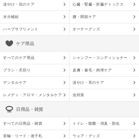
涙やけ・目のケア
心臓・腎臓・肝臓デトックス
水分補給
腰・関節ケア
ハーブサプリメント
オーナーグッズ
ケア用品
すべてのケア用品
シャンプー・コンディショナー
ブラシ・爪切り
皮膚・被毛・肉球ケア
デンタルケア
涙やけ・耳のケア
レメディ・アロマ・メンタルケア
虫対策
日用品・雑貨
すべての日用品・雑貨
トイレ・除菌・消臭・防虫
首輪・リード・迷子札
ウェア・グッズ