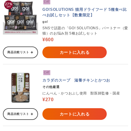
CAT
GO!SOLUTIONS 猫用ドライフード 5種食べ比
べお試しセット【数量限定】
go!
SNSで話題の「GO! SOLUTIONS」パートナー（愛
猫）のお悩み別 5種お試しセット
¥600
カートに入れる
商品比較リスト
CAT
カラダのスープ 滋養チキンとかつお
その他厳選
にんべん・かつおぶし使用 獣医師監修・国産
¥270
カートに入れる
商品比較リスト