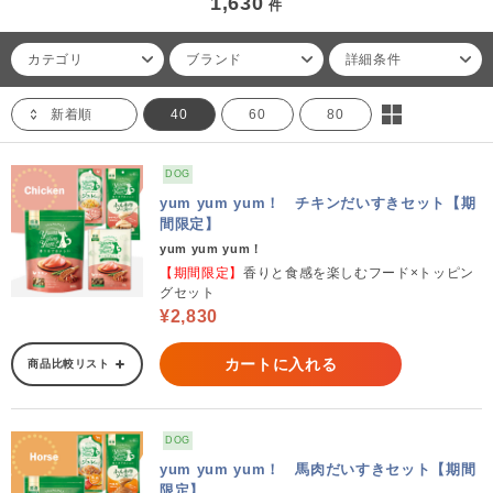
1,630
件
カテゴリ
ブランド
詳細条件
新着順
40
60
80
DOG
yum yum yum！ チキンだいすきセット【期
間限定】
yum yum yum！
【期間限定】
香りと食感を楽しむフード×トッピン
グセット
¥2,830
カートに入れる
商品比較リスト
DOG
yum yum yum！ 馬肉だいすきセット【期間
限定】