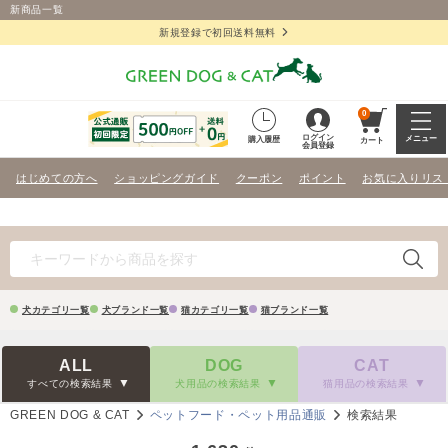
新商品一覧
新規登録で初回送料無料
0
ログイン
メニュー
購入履歴
カート
会員登録
はじめての方へ
ショッピングガイド
クーポン
ポイント
お気に入りリス
犬カテゴリ一覧
犬ブランド一覧
猫カテゴリ一覧
猫ブランド一覧
ALL
DOG
CAT
すべての検索結果
犬用品の検索結果
猫用品の検索結果
GREEN DOG & CAT
ペットフード・ペット用品通販
検索結果