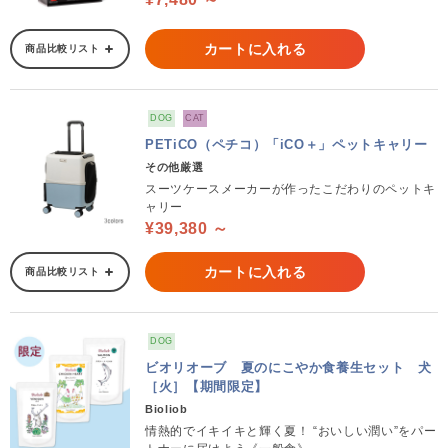
カートに入れる
商品比較リスト
DOG
CAT
PETiCO（ペチコ）「iCO＋」ペットキャリー
その他厳選
スーツケースメーカーが作ったこだわりのペットキ
ャリー
¥39,380 ～
カートに入れる
商品比較リスト
DOG
ビオリオーブ 夏のにこやか食養生セット 犬
［火］【期間限定】
Bioliob
情熱的でイキイキと輝く夏！ “おいしい潤い”をパー