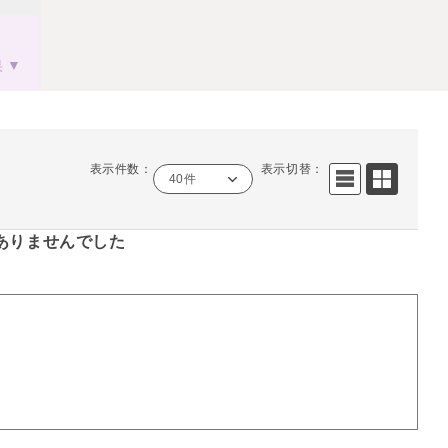
果
表示件数：
表示切替：
40件
ありませんでした