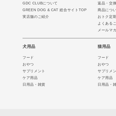
GDC CLUBについて
返品・交
GREEN DOG & CAT 総合サイトTOP
商品につ
実店舗のご紹介
おトク定
よくある
メールマ
犬用品
猫用品
フード
フード
おやつ
おやつ
サプリメント
サプリメ
ケア用品
ケア用品
日用品・雑貨
日用品・