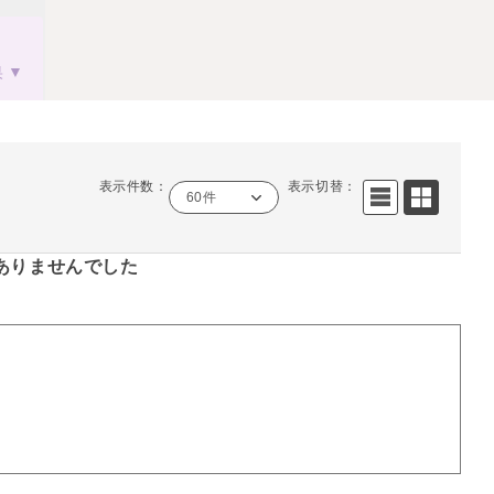
果
表示件数：
表示切替：
60件
ありませんでした