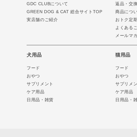
GDC CLUBについて
返品・交
GREEN DOG & CAT 総合サイトTOP
商品につ
実店舗のご紹介
おトク定
よくある
メールマ
犬用品
猫用品
フード
フード
おやつ
おやつ
サプリメント
サプリメ
ケア用品
ケア用品
日用品・雑貨
日用品・