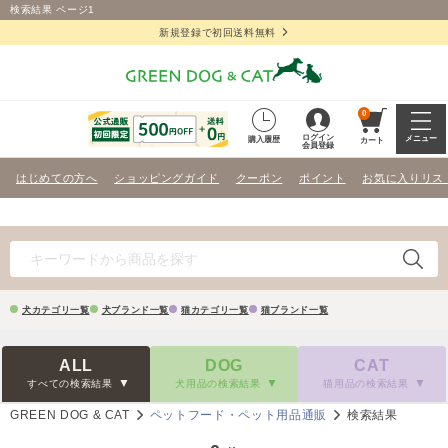
検索結果 ページ1
新規登録で初回送料無料
0
ログイン
メニュー
購入履歴
カート
会員登録
はじめての方へ
ショッピングガイド
クーポン
ポイント
お気に入りリス
犬カテゴリ一覧
犬ブランド一覧
猫カテゴリ一覧
猫ブランド一覧
ALL
DOG
CAT
すべての検索結果
犬用品の検索結果
猫用品の検索結果
GREEN DOG & CAT
ペットフード・ペット用品通販
検索結果