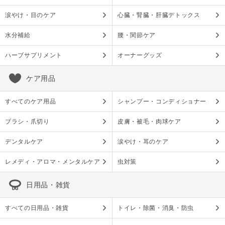
涙やけ・目のケア
心臓・腎臓・肝臓デトックス
水分補給
腰・関節ケア
ハーブサプリメント
オーナーグッズ
ケア用品
すべてのケア用品
シャンプー・コンディショナー
ブラシ・爪切り
皮膚・被毛・肉球ケア
デンタルケア
涙やけ・耳のケア
レメディ・アロマ・メンタルケア
虫対策
日用品・雑貨
すべての日用品・雑貨
トイレ・除菌・消臭・防虫