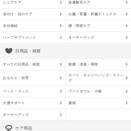
シニアケア
皮膚被毛ケア
涙やけ・目のケア
心臓・腎臓・肝臓デトックス
水分補給
腰・関節ケア
ハーブサプリメント
オーナーグッズ
日用品・雑貨
すべての日用品・雑貨
除菌・消臭・掃除
カート・キャリーバッグ・スリン
おもちゃ・知育
グ
ベッド・マット
フードボウル・小物
介護サポート
書籍
オーナーグッズ
ケア用品