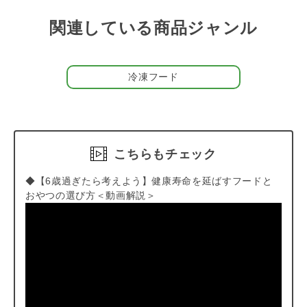
ら
をご覧ください。
関連している商品ジャンル
【キャンセルについてご注意】
本商品はご注文タイミングやご注文内容によっては、購入履
歴からのご注文キャンセル、修正を受け付けることができな
冷凍フード
い場合がございます。
(「発送予定日のお知らせメール」をお送りする前であれ
ば、メール・お電話・マイページにてご注文をキャンセルい
ただけます。）
こちらもチェック
◆【6歳過ぎたら考えよう】健康寿命を延ばすフードと
おやつの選び方＜動画解説＞