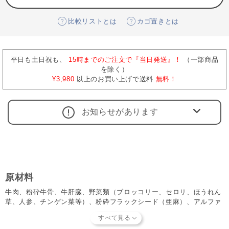
比較リストとは
カゴ置きとは
平日も土日祝も、
15時までのご注文で『当日発送』！
（一部商品
を除く）
¥3,980
以上のお買い上げで送料
無料！
お知らせがあります
原材料
牛肉、粉砕牛骨、牛肝臓、野菜類（ブロッコリー、セロリ、ほうれん
草、人参、チンゲン菜等）、粉砕フラックシード（亜麻）、アルファ
アルファドライパウダー、牛腎臓、牛の無漂白胃壁、果物類（りん
ご、梨、グレープフルーツ、オレンジ等）、ケルプドライパウダー、