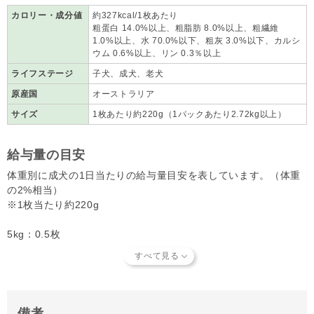
タラの肝油、にんにく、ビタミンE、亜鉛、マンガン、ヨーグルト
カロリー・成分値
約327kcal/1枚あたり
粗蛋白 14.0%以上、粗脂肪 8.0%以上、粗繊維
1.0%以上、水 70.0%以下、粗灰 3.0%以下、カルシ
ウム 0.6%以上、リン 0.3％以上
ライフステージ
子犬、成犬、老犬
原産国
オーストラリア
サイズ
1枚あたり約220g（1パックあたり2.72kg以上）
給与量の目安
体重別に成犬の1日当たりの給与量目安を表しています。（体重
の2%相当）
※1枚当たり約220g
5kg：0.5枚
10kg：1枚
20kg：2枚
40kg：4枚
※子犬は体重の4％、授乳中の母犬は体重の6%を目安に与えてく
備考