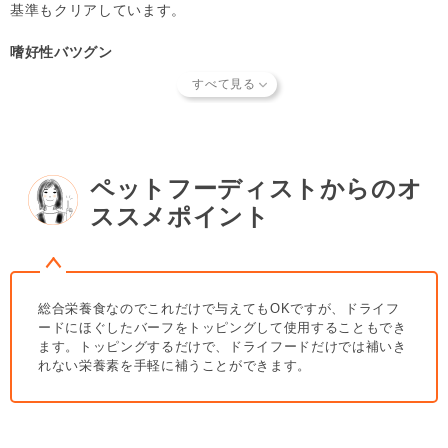
いでください。
基準もクリアしています。
・1日に2回以上に分けて与えてください。
・個体差がありますので、パートナーの体重、体型、体調を
嗜好性バツグン
見ながら調整してください。
生肉なので、通常のドライフードと比べて非常に嗜好性が高く、
普段のフードはもちろん、食欲がない日の食事としても使用する
【取り扱い上の注意】
ことができます。パートナー（愛 犬）にごちそうをプレゼント
・バーフ・ダイエットを取り扱うときは、ご自宅で生肉を取
したいオーナー様、また何を食べてもいまひとつ食いつきが悪く
り扱うときと同様に、食器やまな板などを清潔に保つよう心
て心配というオーナー様、ぜひお試しください。
がけてください。
ペットフーディストからのオ
・当商品は真空処理ではないためパック内に微量に入る空気
単一タンパク質のみを使用
により、肉の外側が自然な範囲内の変色（酸化）が起こりま
ススメポイント
BSEの発生していない牛肉（オーストラリア産）のみを使用。単
すが、品質に問題はございません。
一タンパク質なので、アレルギーにも配慮されています。鶏、
豚、魚などさまざまな動物性タンパク源にアレルギーのあるパー
【冷凍便代につきまして】
トナーにお試しください。
この商品は冷凍商品のため、お買い上げ金額に関わらず
冷凍
総合栄養食なのでこれだけで与えてもOKですが、ドライフ
便代350円＋税を別途頂戴
しています。詳しくは
こちら
をご
ードにほぐしたバーフをトッピングして使用することもでき
覧ください。
ます。トッピングするだけで、ドライフードだけでは補いき
れない栄養素を手軽に補うことができます。
【知っておいていただきたいこと】
当店で取り扱っているフードやおやつ類には、パートナーに
とって有害となる合成保存料や人工香料、着色料などは使用
されていません。
商品形状のバラつき
について詳しくは
こち