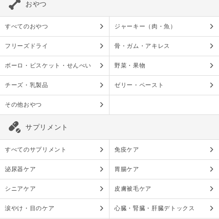
おやつ
すべてのおやつ
ジャーキー（肉・魚）
フリーズドライ
骨・ガム・アキレス
ボーロ・ビスケット・せんべい
野菜・果物
チーズ・乳製品
ゼリー・ペースト
その他おやつ
サプリメント
すべてのサプリメント
免疫ケア
泌尿器ケア
胃腸ケア
シニアケア
皮膚被毛ケア
涙やけ・目のケア
心臓・腎臓・肝臓デトックス