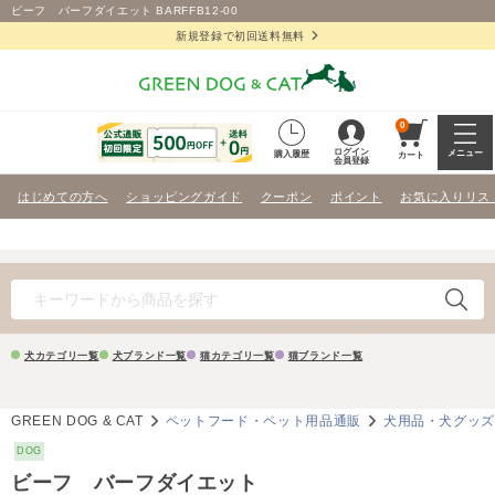
ビーフ バーフダイエット BARFFB12-00
新規登録で初回送料無料
0
ログイン
メニュー
購入履歴
カート
会員登録
はじめての方へ
ショッピングガイド
クーポン
ポイント
お気に入りリス
犬カテゴリ一覧
犬ブランド一覧
猫カテゴリ一覧
猫ブランド一覧
GREEN DOG & CAT
ペットフード・ペット用品通販
犬用品・犬グッ
DOG
ビーフ バーフダイエット