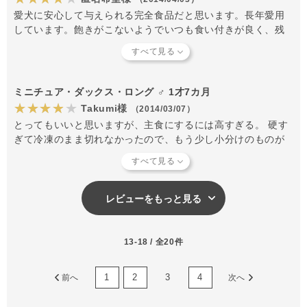
愛犬に安心して与えられる完全食品だと思います。長年愛用
しています。飽きがこないようでいつも食い付きが良く、残
さず食べます。 ここのところ、値上げが続き、価格が高くな
っているのが残念ですが、最早他のフードには変えられませ
ん。
ミニチュア・ダックス・ロング ♂ 1才7カ月
★★★★★
Takumi様
（2014/03/07）
とってもいいと思いますが、主食にするには高すぎる。 硬す
ぎて冷凍のまま切れなかったので、もう少し小分けのものが
あってもいいなぁと思います。 キューブとかだと使いやすい
かな。
レビューをもっと見る
13-18 / 全20件
1
2
3
4
前へ
次へ