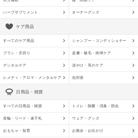
水分補給
腰・関節ケア
ハーブサプリメント
オーナーグッズ
ケア用品
すべてのケア用品
シャンプー・コンディショナー
ブラシ・爪切り
皮膚・被毛・肉球ケア
デンタルケア
涙やけ・耳のケア
レメディ・アロマ・メンタルケア
虫対策
日用品・雑貨
すべての日用品・雑貨
トイレ・除菌・消臭・防虫
首輪・リード・迷子札
ウェア・グッズ
おもちゃ・知育
お散歩・お出かけ