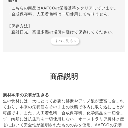
ださい。
・こちらの商品はAAFCOの栄養基準をクリアしています。
※完全にバーフダイエットに切り替える際は、2～3週間かけて少
・合成保存料、人工着色料は一切使用しておりません。
しずつバーフダイエットの割合を増やしてください。
【保存方法】
・直射日光、高温多湿の場所を避けて保存してください。
・マイナス18℃以下の冷凍庫で保存してください。解凍後は
密封容器に入れ、冷蔵庫にて3～4日保存できます。
・一度解凍した物は、再冷凍せずに処分してください。
・食べ残したフードは次の食事に使わず必ず処分してくださ
い。
・個包装のフィルムは破れやすいため、冷凍庫内での保管に
は十分にご注意ください。箱のまま保存するか、ラップやフ
商品説明
リーザーバッグを利用されることをおすすめします。
【給与方法につきまして】
素材本来の栄養が生きる
・解凍時のドリップ（肉汁）には栄養が含まれておりますの
生の食材には、犬にとって必要な酵素やアミノ酸が豊富に含まれ
で、一緒にお与えいただいて問題ありません。ドリップが漏
ており、本来の栄養価をそのままの状態で体内に取り込むことが
れ出てしまうことがありますので、解凍時にはお皿や容器の
可能です。また、人工着色料、合成保存料、化学薬品を一切含ま
ご使用をおすすめします。
ず、肉類には抗生剤を一切使用しない、オーストラリア農林水産
・加熱することで骨が硬くなります。危険ですので加熱しな
省において安全性が証明されたもののみを使用。AAFCOの栄養