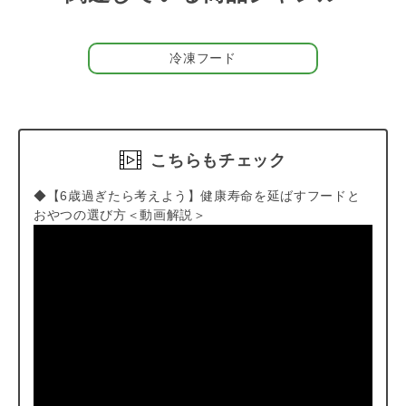
【キャンセルについてご注意】
本商品はご注文タイミングやご注文内容によっては、購入履
歴からのご注文キャンセル、修正を受け付けることができな
冷凍フード
い場合がございます。
(「発送予定日のお知らせメール」をお送りする前であれ
ば、メール・お電話・マイページにてご注文をキャンセルい
ただけます。）
こちらもチェック
◆【6歳過ぎたら考えよう】健康寿命を延ばすフードと
おやつの選び方＜動画解説＞