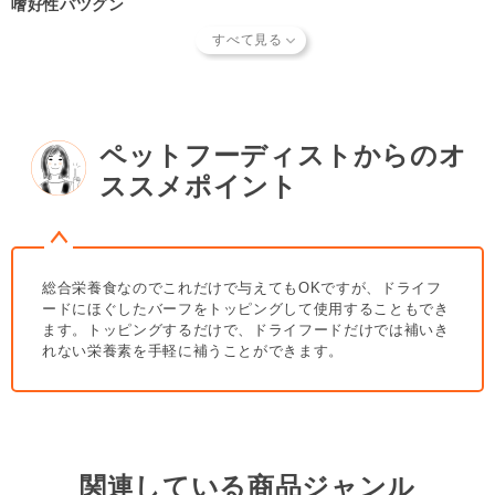
嗜好性バツグン
見ながら調整してください。
生肉なので、通常のドライフードと比べて非常に嗜好性が高く、
普段のフードはもちろん、食欲がない日の食事としても使用する
【取り扱い上の注意】
ことができます。パートナー（愛 犬）にごちそうをプレゼント
・バーフ・ダイエットを取り扱うときは、ご自宅で生肉を取
したいオーナー様、また何を食べてもいまひとつ食いつきが悪く
り扱うときと同様に、食器やまな板などを清潔に保つよう心
て心配というオーナー様、ぜひお試しください。
がけてください。
ペットフーディストからのオ
・当商品は真空処理ではないためパック内に微量に入る空気
単一タンパク質のみを使用
により、肉の外側が自然な範囲内の変色（酸化）が起こりま
ススメポイント
アミノ酸バランスに優れたチキン（オーストラリア産）のみを使
すが、品質に問題はございません。
用。単一タンパク質なので、アレルギーにも配慮されています。
牛、豚、魚などさまざまな動物性タンパク源にアレルギーのある
【冷凍便代につきまして】
パートナーにお試しください。
この商品は冷凍商品のため、お買い上げ金額に関わらず
冷凍
総合栄養食なのでこれだけで与えてもOKですが、ドライフ
便代350円＋税を別途頂戴
しています。詳しくは
こちら
をご
ードにほぐしたバーフをトッピングして使用することもでき
覧ください。
ます。トッピングするだけで、ドライフードだけでは補いき
れない栄養素を手軽に補うことができます。
【知っておいていただきたいこと】
当店で取り扱っているフードやおやつ類には、パートナーに
とって有害となる合成保存料や人工香料、着色料などは使用
されていません。
商品形状のバラつき
について詳しくは
こち
ら
をご覧ください。
関連している商品ジャンル