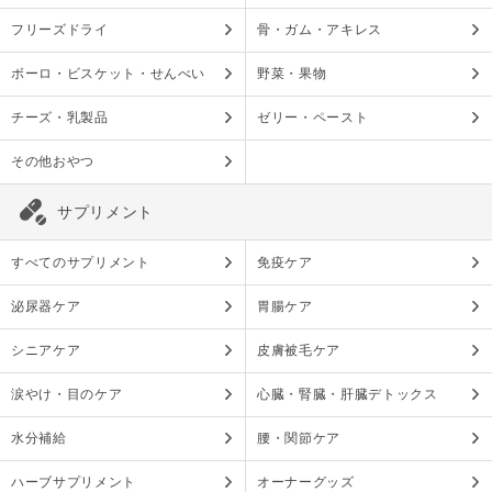
フリーズドライ
骨・ガム・アキレス
ボーロ・ビスケット・せんべい
野菜・果物
チーズ・乳製品
ゼリー・ペースト
その他おやつ
サプリメント
すべてのサプリメント
免疫ケア
泌尿器ケア
胃腸ケア
シニアケア
皮膚被毛ケア
涙やけ・目のケア
心臓・腎臓・肝臓デトックス
水分補給
腰・関節ケア
ハーブサプリメント
オーナーグッズ