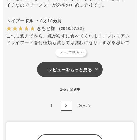
イチなのでブースターが必須のため…☆-1です。
トイプードル ♂ 0才10カ月
★★★★★
きもと様
（2018/07/22）
これに変えてから、嫌がらずに食べてくれます。プレミアム
ドライフードを何種類も試しては無駄になり...すがる思いで
これに変えました。 変えてからおしっこの臭いがまろやかに
なり、うんちの臭いも変な臭さはありません。 冷凍なので多
少の手間はかかりますが、変えて本当に良かったと思いま
す。
レビューをもっと見る
1-6 / 全9件
1
2
次へ