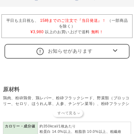
平日も土日祝も、
15時までのご注文で『当日発送』！
（一部商品
を除く）
¥3,980
以上のお買い上げで送料
無料！
お知らせがあります
原材料
鶏肉、粉砕鶏骨、鶏レバー、粉砕フラックシード、野菜類（ブロッコ
リー、セロリ、ほうれん草、人参、チンゲン菜等）、粉砕フラックシ
ード（亜麻）、アルファアルファドライパウダー、果物類（りんご、
梨、グレープフルーツ、オレンジ等）、ケルプドライパウダー、タラ
の肝油、にんにく、ビタミンE、亜鉛、マンガン、ヨーグルト
カロリー・成分値
約350kcal/1枚あたり
粗蛋白 14.0%以上、粗脂肪 10.0%以上、粗繊維