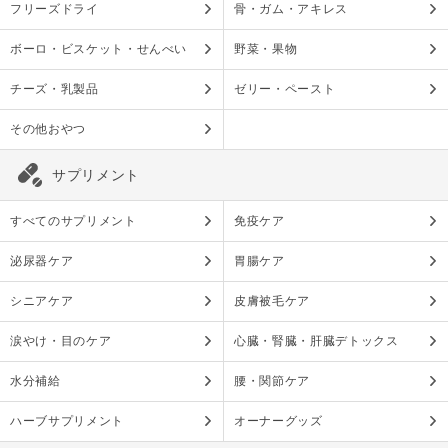
フリーズドライ
骨・ガム・アキレス
ボーロ・ビスケット・せんべい
野菜・果物
チーズ・乳製品
ゼリー・ペースト
その他おやつ
サプリメント
すべてのサプリメント
免疫ケア
泌尿器ケア
胃腸ケア
シニアケア
皮膚被毛ケア
涙やけ・目のケア
心臓・腎臓・肝臓デトックス
水分補給
腰・関節ケア
ハーブサプリメント
オーナーグッズ