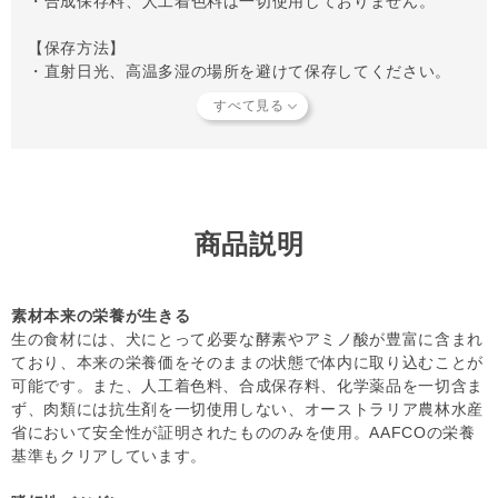
・合成保存料、人工着色料は一切使用しておりません。
しずつバーフダイエットの割合を増やしてください。
【保存方法】
・直射日光、高温多湿の場所を避けて保存してください。
・マイナス18℃以下の冷凍庫で保存してください。解凍後は
密封容器に入れ、冷蔵庫にて3～4日保存できます。
・一度解凍した物は、再冷凍せずに処分してください。
・食べ残したフードは次の食事に使わず必ず処分してくださ
い。
・個包装のフィルムは破れやすいため、冷凍庫内での保管に
は十分にご注意ください。箱のまま保存するか、ラップやフ
商品説明
リーザーバッグを利用されることをおすすめします。
【給与方法につきまして】
素材本来の栄養が生きる
・解凍時のドリップ（肉汁）には栄養が含まれておりますの
生の食材には、犬にとって必要な酵素やアミノ酸が豊富に含まれ
で、一緒にお与えいただいて問題ありません。ドリップが漏
ており、本来の栄養価をそのままの状態で体内に取り込むことが
れ出てしまうことがありますので、解凍時にはお皿や容器の
可能です。また、人工着色料、合成保存料、化学薬品を一切含ま
ご使用をおすすめします。
ず、肉類には抗生剤を一切使用しない、オーストラリア農林水産
・加熱することで骨が硬くなります。危険ですので加熱しな
省において安全性が証明されたもののみを使用。AAFCOの栄養
いでください。
基準もクリアしています。
・1日に2回以上に分けて与えてください。
・個体差がありますので、パートナーの体重、体型、体調を