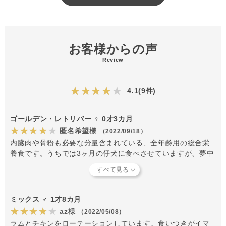
お客様からの声
Review
★★★★★
4.1(9件)
ゴールデン・レトリバー ♀ 0才3カ月
★★★★★
匿名希望様
（2022/09/18）
内臓肉や骨粉も必要な分量含まれている、全年齢用の総合栄
養食です。うちでは3ヶ月の仔犬に食べさせていますが、夢中
になってかっ込んでいます。犬にとっては体に合う食べ物な
ので、体調が良く、便もあまり臭いません。なま物なので鮮
度が心配でしたが、問題ありませんでした。今後もロテーシ
ョンを組みながら続けます。管理がきちんと出来ており、状
ミックス ♂ 1才8カ月
態の良い冷凍肉ですが、値上がりが残念なので満足度は4にし
★★★★★
az様
（2022/05/08）
ました。
ラムとチキンをローテーションしています。食いつきがイマ