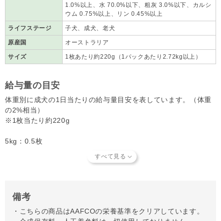
1.0%以上、水 70.0%以下、粗灰 3.0%以下、カルシ
ウム 0.75%以上、リン 0.45%以上
ライフステージ
子犬、成犬、老犬
原産国
オーストラリア
サイズ
1枚あたり約220g（1パックあたり2.72kg以上）
給与量の目安
体重別に成犬の1日当たりの給与量目安を表しています。（体重
の2%相当）
※1枚当たり約220g
5kg：0.5枚
10kg：1枚
20kg：2枚
40kg：4枚
※子犬は体重の4％、授乳中の母犬は体重の6%を目安に与えてく
備考
ださい。
・こちらの商品はAAFCOの栄養基準をクリアしています。
※完全にバーフダイエットに切り替える際は、2～3週間かけて少