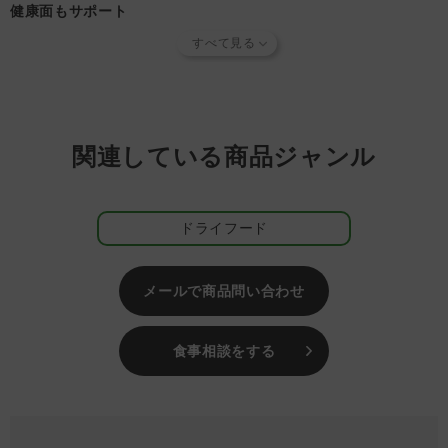
い場合がございます。
健康面もサポート
(「発送予定日のお知らせメール」をお送りする前であれ
グルテンフリーの為「オメガ３脂肪酸「亜麻仁」により美しい皮
ば、メール・お電話・マイページにてご注文をキャンセルい
膚と被毛の維持もできます。また、近年、犬の死亡原因の第一位
ただけます。）
は「がん」となりました。免疫力の維持に欠かせないβグルカン
や抗酸化物質を多く含む、「たもぎ茸」はキノコ類の中でも際立
ったパワーを宿しているとされ、注目を集めています。その「た
もぎ茸」を配合しています。
関連している商品ジャンル
体重を支える関節に配慮
グルコサミン、コンドロイチン、低分子コラーゲンを配合し、関
節をケアします。大きな体重を持ち、激しい運動が好きな中大型
ドライフード
犬には日頃の関節ケアが老齢期の健康に大きく影響を及ぼすと言
われています。
メールで商品問い合わせ
#202309
#返金保証キャンペーン
食事相談をする
＃おトク100