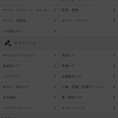
ボーロ・ビスケット・せんべい
野菜・果物
チーズ・乳製品
ゼリー・ペースト
その他おやつ
サプリメント
すべてのサプリメント
免疫ケア
泌尿器ケア
胃腸ケア
シニアケア
皮膚被毛ケア
涙やけ・目のケア
心臓・腎臓・肝臓デトックス
水分補給
腰・関節ケア
ハーブサプリメント
オーナーグッズ