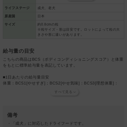
ン酸0.42％、EPA0.09％、DHA0.07％、イソロイシ
ックストコフェロール）
ン1.28％、ロイシン2.30％、バリン1.45％、リジン
ライフステージ
成犬、老犬
2.14％、低分子コラーゲン1,000㎎/㎏、グルコサミ
原産国
日本
ン3,000㎎/㎏、コンドロイチン150㎎/㎏
サイズ
約0.8cmの粒
※粒サイズ・形は目安です。ロットによって粒の大
きさや形に違いがあります。
給与量の目安
こちらの商品はBCS（ボディコンディショニングスコア）と体重
をもとに標準給与量を表記しています。
■1日あたりの給与量目安
体重：BCS1[やせすぎ]；BCS2[やせ気味]：BCS3[理想体重]：
BCS4[太り気味]：BCS5[太りすぎ]の順に記載
2～3kg：67～91g：64～87g：59～80g：47～63g：30～40g
3～4kg：91～113g：87～108g：80～99g：63～78g：40～50g
4～5kg：113～135g：108～128g：99～117g：78～93g：50～
59g
備考
5～6kg：135～153g：128～147g：117～134g：93～106g：
・「成犬」に対応したドライフードです。
59～68g