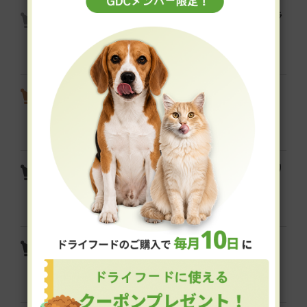
K9ナチュラル フリーズドライ ラ
ム・グリーントライプ
yum yum yum！ ジュレ仕立て か
つお
yum yum yum！ えらべるふんわり
ソース仕立て 5袋セット
yum yum yum！ ハイシニア 13+
チキン ドライタイプ