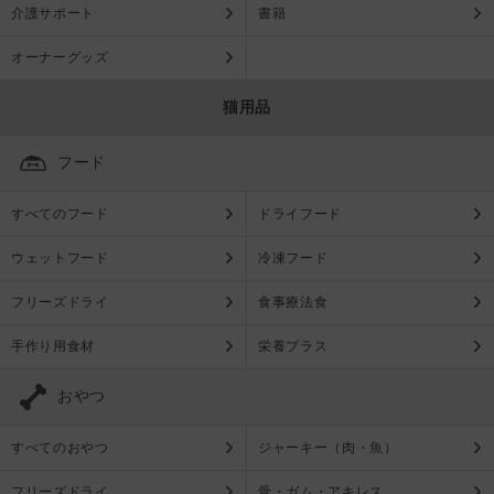
介護サポート
書籍
オーナーグッズ
猫用品
フード
すべてのフード
ドライフード
ウェットフード
冷凍フード
フリーズドライ
食事療法食
手作り用食材
栄養プラス
おやつ
すべてのおやつ
ジャーキー（肉・魚）
フリーズドライ
骨・ガム・アキレス