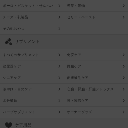
ボーロ・ビスケット・せんべい
野菜・果物
チーズ・乳製品
ゼリー・ペースト
その他おやつ
サプリメント
すべてのサプリメント
免疫ケア
泌尿器ケア
胃腸ケア
シニアケア
皮膚被毛ケア
涙やけ・目のケア
心臓・腎臓・肝臓デトックス
水分補給
腰・関節ケア
ハーブサプリメント
オーナーグッズ
ケア用品