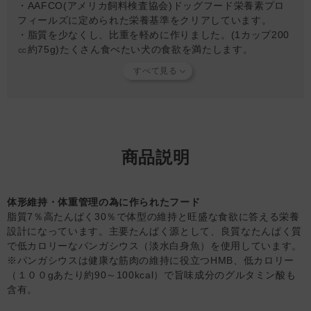
・AAFCO(アメリカ飼料検査協会)ドッグフード栄養素プロ
6～7.5kg：153～180g：147～173g：134～159g：106～
フィールズに定められた栄養基準をクリアしています。
126g：68～80g
・脂質を少なくし、比重を軽めに作りました。(1カップ200
※1日1～2回に分けて与えてください。 ※初めて本品を与える場
㏄約75g)たくさん食べたい犬の食欲を満たします。
合は、今までの食事と半々程度から徐々に切り替えることをおス
・脂分が少ないため、ふやかしやすいフードです。
スメします。また、切り替え当初は腸内環境の変化により、便の
・着色料不使用のため、粒の色調が異なる場合があります。
量が増えることがあります。
・高温多湿または直射日光のあたる場所を避け、愛犬やお子
様が触れないところに保管してください。
・開封後はジッパーをしっかり閉め、または密閉容器に移
し、ほこりや虫が入らないように衛生的に保管してお早めに
お与えください。
商品説明
【知っておいていただきたいこと】
当店で取り扱っているフードやおやつ類には、パートナーに
体形維持・体重管理の為に作られたフード
とって有害となる合成保存料や人工香料、着色料などは使用
脂質7％高たんぱく30％で体型の維持と旺盛な食欲に答える栄養
されていません。
商品形状のバラつき
について詳しくは
こち
設計になっています。主要たんぱく源として、良質なたんぱく質
ら
をご覧ください。
で低カロリーなパンガシウス（淡水白身魚）を使用しています。
※パンガシウスは健康な筋肉の維持に役立つHMB、低カロリー
【キャンセルについてご注意】
（１００gあたり約90～100kcal）で旨味成分のグルタミン酸も
本商品はご注文タイミングやご注文内容によっては、購入履
含有。
歴からのご注文キャンセル、修正を受け付けることができな