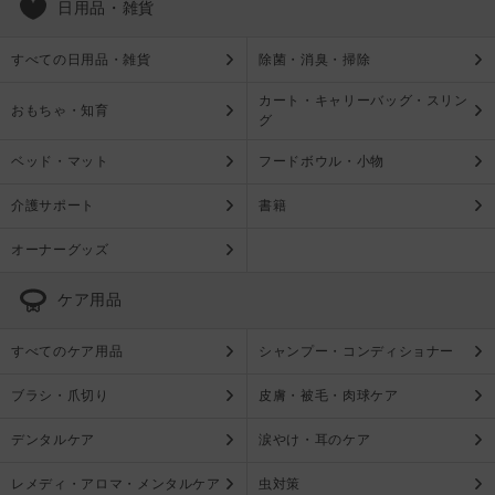
日用品・雑貨
すべての日用品・雑貨
除菌・消臭・掃除
カート・キャリーバッグ・スリン
おもちゃ・知育
グ
ベッド・マット
フードボウル・小物
介護サポート
書籍
オーナーグッズ
ケア用品
すべてのケア用品
シャンプー・コンディショナー
ブラシ・爪切り
皮膚・被毛・肉球ケア
デンタルケア
涙やけ・耳のケア
レメディ・アロマ・メンタルケア
虫対策