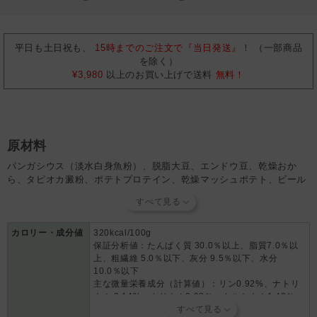
平日も土日祝も、
15時までのご注文で『当日発送』！
（一部商品
を除く）
¥3,980
以上のお買い上げで送料
無料！
原材料
パンガシウス（淡水白身魚粉）、脱脂大豆、エンドウ豆、乾燥おか
ら、タピオカ澱粉、ポテトプロテイン、乾燥マッシュポテト、ビール
酵母、ブドウ糖、ポークパウダー、ポークミール、ビートパルプ、ア
ルファルファミール、動物性油脂、かんしょ粉末、酵母抽出物、酵母
エキス、亜麻仁、精製魚油（EPA・DHA源）、オリゴ糖、ゼオライ
ト、グルコサミン、酵母乾燥細胞壁、たもぎ茸粉末、野菜ミックスパ
カロリー・成分値
320kcal/100g
保証分析値：たんぱく質 30.0％以上、脂質7.0％以
ウダー、低分子コラーゲン、L-カルニチン、コンドロイチン、パン酵
上、粗繊維 5.0％以下、灰分 9.5％以下、水分
母（セレン源）、植物性乳酸菌K-2、アミノ酸類（DL-メチオニン、
10.0％以下
BCAA(ロイシン、バリン、イソロイシン))、ミネラル類（リン酸一水
主な微量栄養成分（計算値）：リン0.92%、ナトリ
素ナトリウム、炭酸亜鉛、グルコン酸亜鉛、硫酸銅、ヨウ素酸カルシ
ウム 0.14%、カリウム0.98％、カルシウム1.42％、
ウム、硫酸コバルト、ペプチド鉄、炭酸マンガン）、ビタミン類
リノール酸1.66％、アラキドン酸0.05％、αリノレ
（E、コリン、C、パントテン酸、A、B₂、B₁₂、D₃)、酸化防止剤（ミ