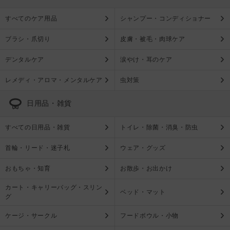
すべてのケア用品
シャンプー・コンディショナー
ブラシ・爪切り
皮膚・被毛・肉球ケア
デンタルケア
涙やけ・耳のケア
レメディ・アロマ・メンタルケア
虫対策
日用品・雑貨
すべての日用品・雑貨
トイレ・除菌・消臭・防虫
首輪・リード・迷子札
ウェア・グッズ
おもちゃ・知育
お散歩・お出かけ
カート・キャリーバッグ・スリン
ベッド・マット
グ
ケージ・サークル
フードボウル・小物