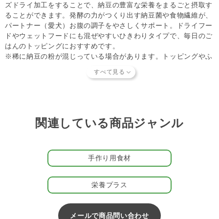
ズドライ加工をすることで、納豆の豊富な栄養をまるごと摂取す
ることができます。発酵の力がつくり出す納豆菌や食物繊維が、
パートナー（愛犬）お腹の調子をやさしくサポート。ドライフー
ドやウェットフードにも混ぜやすいひきわりタイプで、毎日のご
はんのトッピングにおすすめです。
※稀に納豆の粉が混じっている場合があります。トッピングやふ
りかけにしておいしくご利用ください。
こんなパートナーにおすすめ
・食べムラが多い
・お腹の調子が気になる
・シニア犬になって食が細くなった
関連している商品ジャンル
・手づくり食の栄養補給
自然派おやつを展開するブランド・DOG TREE（ドッグツリ
手作り用食材
ー）
DOG TREE（ドッグツリー）は、1997年より愛犬・愛猫の健康
を一番に考え、安心して我が子に与えられる美味しいおやつやご
栄養プラス
はんを作り続けている、自然派ブランドです。産地や鮮度にこだ
わった厳選素材を使用し、できるかぎり余計なもの加えずに作っ
ています。大切な家族の健康と笑顔を守るために、徹底した商品
メールで商品問い合わせ