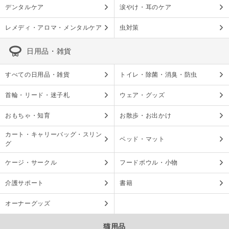
デンタルケア
涙やけ・耳のケア
レメディ・アロマ・メンタルケア
虫対策
日用品・雑貨
すべての日用品・雑貨
トイレ・除菌・消臭・防虫
首輪・リード・迷子札
ウェア・グッズ
おもちゃ・知育
お散歩・お出かけ
カート・キャリーバッグ・スリン
ベッド・マット
グ
ケージ・サークル
フードボウル・小物
介護サポート
書籍
オーナーグッズ
猫用品