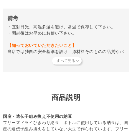
備考
・直射日光、高温多湿を避け、常温で保存して下さい。
・開封後はお早めにお使い下さい。
【知っておいていただきたいこと】
当店では独自の安全基準を設け、原材料そのものの品質やパ
ートナーへの安全性を確認できた商品だけを取り扱っていま
す。
商品形状のバラつき
や
商品導入スタンス
について詳しく
は
こちら
をご覧ください。
【キャンセルについてご注意】
本商品はご注文タイミングやご注文内容によっては、購入履
歴からのご注文キャンセル、 修正を受け付けることができ
ない場合がございます。
商品説明
(「発送予定日のお知らせメール」をお送りする前であれ
ば、メール・お電話・ マイページにてご注文をキャンセル
いただけます。）
国産・遺伝子組み換え不使用の納豆
フリーズドライひきわり納豆 ボトルに使用している納豆は、国
産の遺伝子組み換えをしていない大豆で作られています。フリー