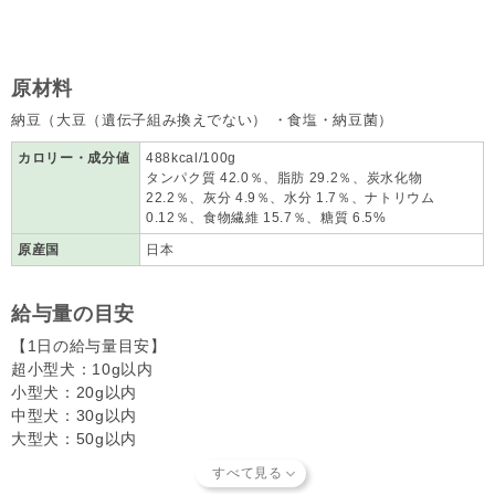
原材料
納豆（大豆（遺伝子組み換えでない） ・食塩・納豆菌）
カロリー・成分値
488kcal/100g
タンパク質 42.0％、脂肪 29.2％、炭水化物
22.2％、灰分 4.9％、水分 1.7％、ナトリウム
0.12％、食物繊維 15.7％、糖質 6.5%
原産国
日本
給与量の目安
【1日の給与量目安】
超小型犬：10g以内
小型犬：20g以内
中型犬：30g以内
大型犬：50g以内