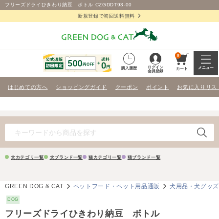
フリーズドライひきわり納豆 ボトル CZGDDT93-00
新規登録で初回送料無料
0
ログイン
メニュー
購入履歴
カート
会員登録
はじめての方へ
ショッピングガイド
クーポン
ポイント
お気に入りリス
犬カテゴリ一覧
犬ブランド一覧
猫カテゴリ一覧
猫ブランド一覧
GREEN DOG & CAT
ペットフード・ペット用品通販
犬用品・犬グッ
DOG
フリーズドライひきわり納豆 ボトル