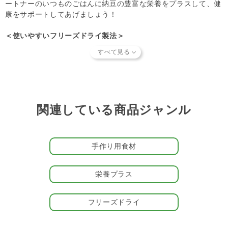
ートナーのいつものごはんに納豆の豊富な栄養をプラスして、健
康をサポートしてあげましょう！
＜使いやすいフリーズドライ製法＞
低温乾燥（＝フリーズドライ）製法なので、有益な納豆菌が死滅
することなく、納豆の豊富な栄養素・風味をそのまま摂取できま
す。粒はサラサラとベタつかず、糸もひかないので、パートナー
の被毛やおうちを汚しません。いつものごはんへのトッピングだ
けでなく、おやつとしてもお使いいただけますよ。
関連している商品ジャンル
＜信頼のドットわんブランド＞
素材にこだわるドットわんが自信を持っておすすめする『ドット
わんフリーズドライ納豆』は、遺伝子組み換えでない丸大豆のみ
を使用し、防腐剤などの添加物は一切使用していません。こだわ
手作り用食材
りの商品をぜひお試しください。
栄養プラス
＃納豆おやつ
フリーズドライ