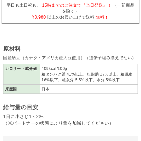
平日も土日祝も、
15時までのご注文で『当日発送』！
（一部商品
を除く）
¥3,980
以上のお買い上げで送料
無料！
原材料
国産納豆（カナダ・アメリカ産大豆使用）（遺伝子組み換えでない）
カロリー・成分値
409kcal/100g
粗タンパク質 41%以上、粗脂肪 17%以上、粗繊維
16%以下、粗灰分 5.5%以下、水分 5%以下
原産国
日本
給与量の目安
1日に小さじ1～2杯
（※パートナーの状態により量を加減してください）