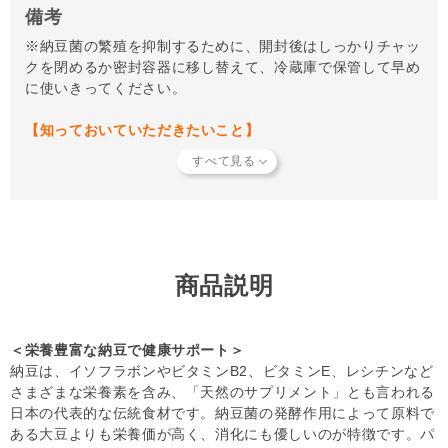
備考
※納豆菌の繁殖を抑制するために、開封後はしっかりチャッ
クを閉めるか密封容器に移し替えて、冷蔵庫で保管して早め
に使いきってください。
【知っておいていただきたいこと】
当店では独自の安全基準を設け、原材料そのものの品質やパ
ートナーへの安全性を確認できた商品だけを取り扱っていま
す。
商品形状のバラつき
や
商品導入スタンス
について詳しく
は
こちら
をご覧ください。
【キャンセルについてご注意】
本商品はご注文タイミングやご注文内容によっては、購入履
歴からのご注文キャンセル、修正を受け付けることができな
商品説明
い場合がございます。
(「発送予定日のお知らせメール」をお送りする前であれ
ば、メール・お電話・マイページにてご注文をキャンセルい
＜栄養豊富な納豆で健康サポート＞
ただけます。）
納豆は、イソフラボンやビタミンB2、ビタミンE、レシチンなど
さまざまな栄養素を含み、「天然のサプリメント」とも言われる
日本の代表的な伝統食材です。納豆菌の発酵作用によって原料で
ある大豆よりも栄養価が高く、消化にも優しいのが特徴です。パ