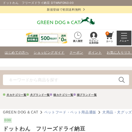
ドットわん フリーズドライ納豆 DTWNFDN3-00
新規登録で初回送料無料
0
ログイン
メニュー
購入履歴
カート
会員登録
はじめての方へ
ショッピングガイド
クーポン
ポイント
お気に入りリス
犬カテゴリ一覧
犬ブランド一覧
猫カテゴリ一覧
猫ブランド一覧
GREEN DOG & CAT
ペットフード・ペット用品通販
犬用品・犬グッ
DOG
ドットわん フリーズドライ納豆