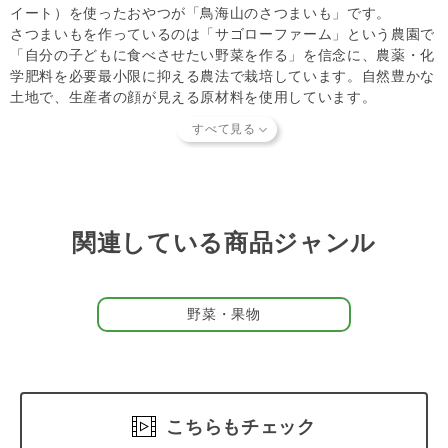
イート）を使ったおやつが「鳥海山のさつまいも」です。
さつまいもを作っているのは「サゴローファーム」という農園で
「自分の子どもに食べさせたい野菜を作る」を信念に、農薬・化
学肥料を必要最小限に抑える農法で栽培しています。自然豊かな
土地で、生産者の顔が見える原材料を使用しています。
甘くておいしいのに栄養豊富な食材
さつまいもには食物繊維のほかに、葉酸・ビタミンC・ビタミン
E・カリウムが豊富といわれています。また腸の働きをサポート
する「ヤラピン」という成分が見つかっており、食物繊維と一緒
にお腹の調子を整えてくれる作用があるといわれています。
関連している商品ジャンル
ただし糖質が豊富なので体重管理が必要な場合には過剰な摂りす
ぎには気を付けてくださいね。
「鳥海山のさつまいも」には他に
【皮のちかく】
もあります。形
野菜・果物
が違うことで食感も変わるのでぜひ一度お試しください。
こちらもチェック