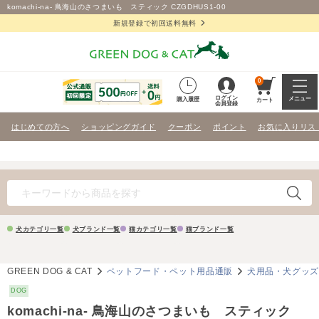
komachi-na- 鳥海山のさつまいも スティック CZGDHUS1-00
新規登録で初回送料無料
0
ログイン
メニュー
購入履歴
カート
会員登録
はじめての方へ
ショッピングガイド
クーポン
ポイント
お気に入りリス
犬カテゴリ一覧
犬ブランド一覧
猫カテゴリ一覧
猫ブランド一覧
GREEN DOG & CAT
ペットフード・ペット用品通販
犬用品・犬グッ
DOG
komachi-na- 鳥海山のさつまいも スティック