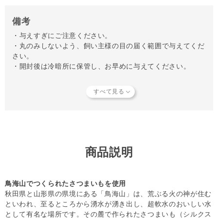
備考
・与えすぎにご注意ください。
・丸のみしないよう、飼い主様の目の届く範囲で与えてくだ
さい。
・開封後は冷暗所に保管し、お早めに与えてください。
【知っておいていただきたいこと】
当店では独自の安全基準を設け、原材料そのものの品質やパ
ートナーへの安全性を確認できた商品だけを取り扱っていま
す。
商品形状のバラつき
や
商品導入スタンス
について詳しく
は
こちら
をご覧ください。
【キャンセルについてご注意】
商品説明
本商品はご注文タイミングやご注文内容によっては、購入履
歴からのご注文キャンセル、 修正を受け付けることができ
ない場合がございます。
鳥海山でつくられたさつまいもを使用
(「発送予定日のお知らせメール」をお送りする前であれ
秋田県と山形県の県境にある「鳥海山」は、荒ぶる火の神が住む
ば、メール・お電話・ マイページにてご注文をキャンセル
といわれ、至るところから湧水が湧き出し、超軟水のおいしい水
いただけます。）
として有名な場所です。その麓で作られたさつまいも（シルクス