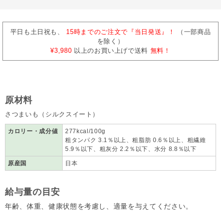
平日も土日祝も、
15時までのご注文で『当日発送』！
（一部商品
を除く）
¥3,980
以上のお買い上げで送料
無料！
原材料
さつまいも（シルクスイート）
カロリー・成分値
277kcal/100g
粗タンパク 3.1％以上、粗脂肪 0.6％以上、粗繊維
5.9％以下、粗灰分 2.2％以下、⽔分 8.8％以下
原産国
日本
給与量の目安
年齢、体重、健康状態を考慮し、適量を与えてください。