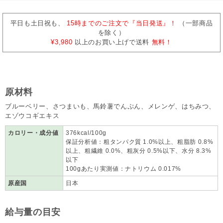
平日も土日祝も、
15時までのご注文で『当日発送』！
（一部商品
を除く）
¥3,980
以上のお買い上げで送料
無料！
原材料
ブルーベリー、さつまいも、馬鈴薯でんぷん、メレンゲ、はちみつ、
エゾウコギエキス
カロリー・成分値
376kcal/100g
保証分析値：粗タンパク質 1.0%以上、粗脂肪 0.8%
以上、粗繊維 0.0%、粗灰分 0.5%以下、水分 8.3%
以下
100gあたり実測値：ナトリウム 0.017%
原産国
日本
給与量の目安