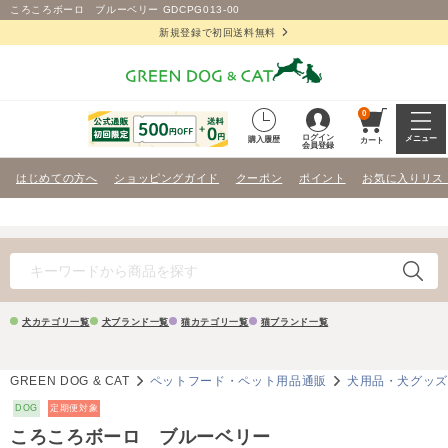
ころころボーロ ブルーベリー GDCPG013-00
新規登録で初回送料無料
0
ログイン
メニュー
購入履歴
カート
会員登録
はじめての方へ
ショッピングガイド
クーポン
ポイント
お気に入りリス
犬カテゴリ一覧
犬ブランド一覧
猫カテゴリ一覧
猫ブランド一覧
GREEN DOG & CAT
ペットフード・ペット用品通販
犬用品・犬グッ
DOG
定期便対象
ころころボーロ ブルーベリー