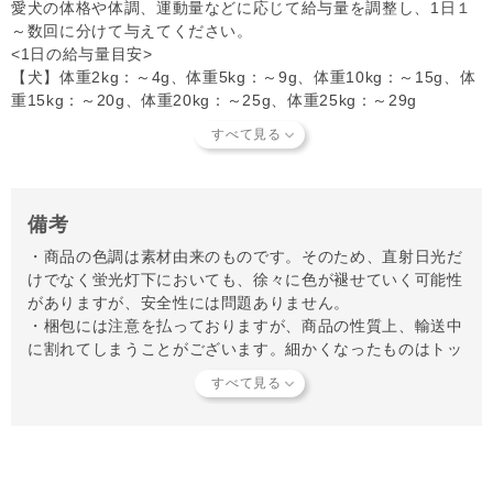
愛犬の体格や体調、運動量などに応じて給与量を調整し、1日１
～数回に分けて与えてください。
<1日の給与量目安>
【犬】体重2kg：～4g、体重5kg：～9g、体重10kg：～15g、体
重15kg：～20g、体重20kg：～25g、体重25kg：～29g
備考
・商品の色調は素材由来のものです。そのため、直射日光だ
けでなく蛍光灯下においても、徐々に色が褪せていく可能性
がありますが、安全性には問題ありません。
・梱包には注意を払っておりますが、商品の性質上、輸送中
に割れてしまうことがございます。細かくなったものはトッ
ピングなどにご使用ください。
・直射日光を避けて涼しい場所で保管してください。
・開封後はお早めにご使用ください。
【知っておいていただきたいこと】
当店では独自の安全基準を設け、原材料そのものの品質やパ