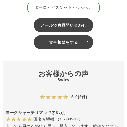
ころころボーロ むらさき芋
ボーロ・ビスケット・せんべい
ころころボーロ ヤギミルク
の全部で4種類。好きな味を選べるので、「うちの子はどれが好
きかな？」「今日はこの味にしてみようかな！」「あの子にはこ
メールで商品問い合わせ
んな組み合わせが喜ばれそうだね！」…などなど、たくさんお話
をしながら、楽しく選んでくださいね。使い切りしやすい【30g
サイズ】だから、色々お試しいただけます。
食事相談をする
オーナー様とパートナー、どちらにとっても心地いい『GREEN
DOG & CAT Premium』
GREEN DOG & CAT PremiumはGREEN DOG & CATオリジナ
ルブランド。GREEN DOG＆CATで取り扱いしている商品は、す
お客様からの声
べて独自の品質基準に沿って製造されています。その中でも、特
Review
に品質にこだわったブランドがGREEN DOG&CAT
Premium（プレミアム）。名前の通り、ワンランク上の品質で皆
さんにお届けしていきます。
★★★★★
5.0(9件)
おやつ、トッピング商品、冷凍商品、サプリメントまで幅広いラ
ヨークシャーテリア ♂ 7才6カ月
インナップを揃えています。
全ラインナップは、こちら
「愛犬用」
、
「愛猫用」
から。原材料
★★★★★
匿名希望様
（2026/05/18）
にこだわった商品、パートナーが食べた際の食感までこだわりぬ
少しでも目のためにと思い、購入しています。鮮やかなブル