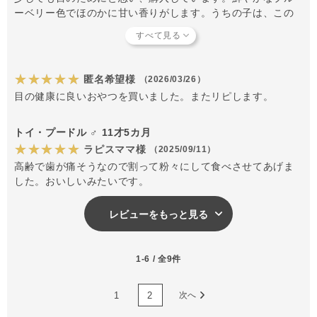
いた商品を揃えていますので、ぜひお試しくださいね。
ーベリー色でほのかに甘い香りがします。うちの子は、この
シリーズが好きです！
#202504
＃小粒おやつ
★★★★★
匿名希望様
（2026/03/26）
＃お出かけにぴったりなおやつ
目の健康に良いおやつを買いました。またリピします。
トイ・プードル ♂ 11才5カ月
★★★★★
ラピスママ様
（2025/09/11）
高齢で歯が痛そうなので割って粉々にして食べさせてあげま
した。おいしいみたいです。
レビューをもっと見る
1-6 / 全9件
1
2
次へ