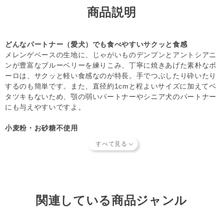
ートナーへの安全性を確認できた商品だけを取り扱っていま
商品説明
す。
商品形状のバラつき
や
商品導入スタンス
について詳しく
は
こちら
をご覧ください。
【キャンセルについてご注意】
どんなパートナー（愛犬）でも食べやすいサクッと食感
本商品はご注文タイミングやご注文内容によっては、購入履
メレンゲベースの生地に、じゃがいものデンプンとアントシアニ
歴からのご注文キャンセル、 修正を受け付けることができ
ンが豊富なブルーベリーを練りこみ、丁寧に焼きあげた素朴なボ
ない場合がございます。
ーロは、サクッと軽い食感なのが特長。手でつぶしたり砕いたり
(「発送予定日のお知らせメール」をお送りする前であれ
するのも簡単です。また、直径約1cmと程よいサイズに加えてベ
ば、メール・お電話・ マイページにてご注文をキャンセル
タツキもないため、顎の弱いパートナーやシニア犬のパートナー
いただけます。）
にも与えやすいですよ。
小麦粉・お砂糖不使用
小麦粉やお砂糖は一切使用していないので、安心して与えること
ができます。また保存料・着色料・酸化防止剤なども一切使用し
ておりません。そのため、開封後はなるべくお早めにお召し上が
りくださいね。
どれが好きかな？お味は全部で4種類！
関連している商品ジャンル
ころころボーロには、他にもたくさんのお味があります。
ころころボーロ ブルーベリー
ころころボーロ かぼちゃ