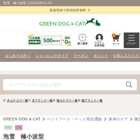
泡雪 極小波型 CZGDORY2-00
新規登録で初回送料無料
0
ログイン
メニュー
購入履歴
カート
会員登録
はじめての方へ
ショッピングガイド
クーポン
ポイント
お気に入りリス
犬カテゴリ一覧
犬ブランド一覧
猫カテゴリ一覧
猫ブランド一覧
GREEN DOG & CAT
ペットフード・ペット用品通販
身体のケア
泡
DOG
CAT
泡雪 極小波型