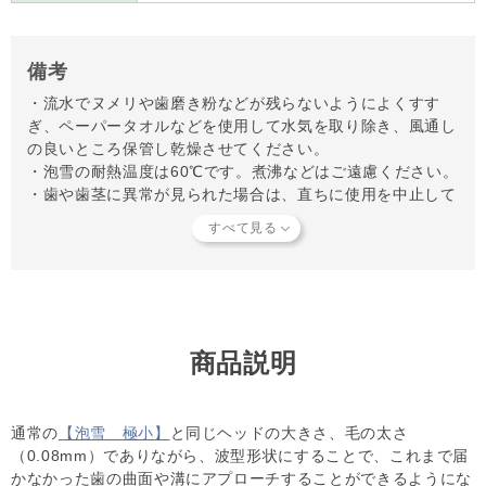
備考
・流水でヌメリや歯磨き粉などが残らないようによくすす
ぎ、ペーパータオルなどを使用して水気を取り除き、風通し
の良いところ保管し乾燥させてください。
・泡雪の耐熱温度は60℃です。煮沸などはご遠慮ください。
・歯や歯茎に異常が見られた場合は、直ちに使用を中止して
ください。
・水でしっかり洗って、風通しの良いところに保管して乾燥
させてください。
・塩素などで漂白しないでください。
・破損の原因になりますので噛ませないでください。
・黒い斑点が有る場合はプラチナナノ粒子の成分のため、問
題ありません。
商品説明
【キャンセルについてご注意】
本商品はご注文タイミングやご注文内容によっては、購入履
通常の
【泡雪 極小】
と同じヘッドの大きさ、毛の太さ
歴からのご注文キャンセル、 修正を受け付けることができ
（0.08mm）でありながら、波型形状にすることで、これまで届
ない場合がございます。
かなかった歯の曲面や溝にアプローチすることができるようにな