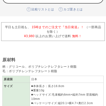
比較リストとは
カゴ置きとは
平日も土日祝も、
15時までのご注文で『当日発送』！
（一部商品
を除く）
¥3,980
以上のお買い上げで送料
無料！
原材料
柄：グリコール、ポリブチレンテレフタレート樹脂
毛：ポリブチレンテレフタレート樹脂
原産国
日本
サイズ
■本体長さ：長さ16.8cm
■重量10g
■ヘッドサイズ:毛束幅約6mm×縦約7mm 背面幅約
10mm
■パッケージサイズ:縦20.1×横4.7×奥行2.3cm