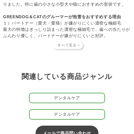
(「発送予定日のお知らせメール」をお送りする前であれ
りました。特に歯の小さな小型犬や猫におすすめの形状です。
ば、メール・お電話・マイページにてご注文をキャンセルい
ただけます。）
GREENDOG＆CATのグルーマーが泡雪をおすすめする理由
１）パートナー（愛犬・愛猫）が嫌がりにくい濃密な極細毛
最大の特徴はぎっしり詰まった濃密な極細毛で、歯への当たりが
ふんわり優しく、パートナーが嫌がりにくいと好評。
歯のエナメル質が減ると、歯垢・歯石がつきやすくなりますが、
泡雪はエナメル質を保ちながら歯磨きをすることができます。磨
いているときに毛先が広がってしまい、隙間まで磨けない歯ブラ
シが多い中で、泡雪は毛先が広がりにくく、歯の隙間や歯周ポケ
ットにもしっかり入り込みます。 抗菌、抗ウィルス効果が認め
られた素材「プラチナナノ粒子」コーティングを施しているの
関連している商品ジャンル
で、水洗いのみで雑菌の繁殖を防いでくれます。
２）猫や小型犬向きな極小サイズ
デンタルケア
ヘッドのサイズが小さいので、猫や小型犬向き。優しい歯当たり
で歯ブラシデビューの子犬やシニア犬にもおすすめです。歯茎へ
の刺激が少ないので、すでに歯周病を患っているパートナーや、
デンタルケア
痛みがある、磨いていると出血しやすいパートナーにもお使いい
ただけます。
メールで商品問い合わせ