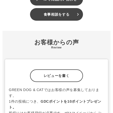
３）ダントツの柔らかさ
小型犬は口が小さく歯が密に生えているため、歯の隙間に歯垢が
溜まりやすくなります。犬の口の構造上、歯の隙間まで磨くのは
食事相談をする
難しいですが、泡雪はしっかりと歯の隙間まで毛先が届いてくれ
ます。また、ブラシ部分もぎっしり詰まった設計になっているの
で、何度もこすらなくても汚れが落ちやすいのも特徴です。
パートナーが嫌がる前歯もスムーズに磨かせてくれると、グルー
マーも大絶賛の歯ブラシです。
お客様からの声
Review
GREEN DOG＆CATでは、ヘッドの部分が平らで隙間だけでなく
全体をしっかりと磨きたい方におすすめな
【泡雪 極小】
と、磨
きにくい歯の曲面や隙間にフィットする波型カットの
【泡雪 極
小波型】
の2種類を取り扱っています。パートナーの歯の大きさ
や磨きやすさでお選びくださいね。
レビューを書く
#202512
GREEN DOG & CATではお客様の声を募集しておりま
す。
1件の投稿につき、
GDCポイントを10ポイントプレゼン
ト。