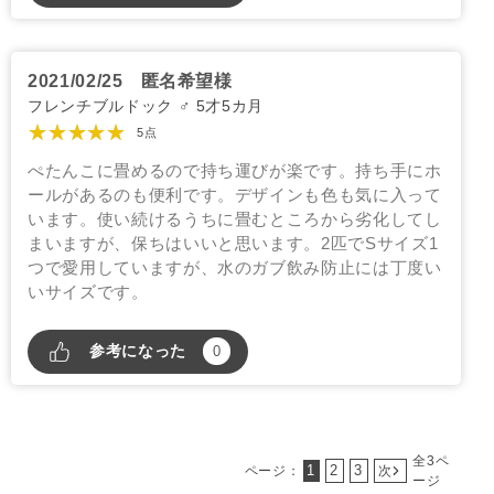
2021/02/25
匿名希望様
フレンチブルドック ♂ 5才5カ月
★★★★★
5点
ぺたんこに畳めるので持ち運びが楽です。持ち手にホ
ールがあるのも便利です。デザインも色も気に入って
います。使い続けるうちに畳むところから劣化してし
まいますが、保ちはいいと思います。2匹でSサイズ1
つで愛用していますが、水のガブ飲み防止には丁度い
いサイズです。
参考になった
0
全3ペ
1
2
3
ページ：
次
ージ