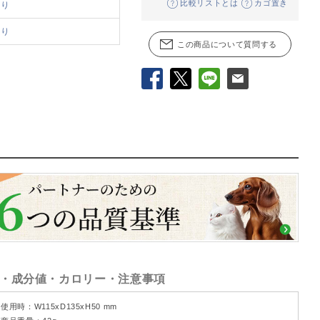
比較リストとは
カゴ置き
あり
あり
この商品について質問する
Facebook
X
LINE
メール
・成分値・カロリー・注意事項
使用時：W115xD135xH50 mm