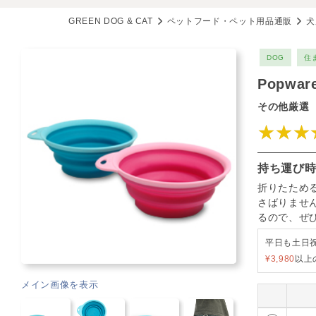
GREEN DOG & CAT
ペットフード・ペット用品通販
犬
DOG
住
Popwa
その他厳選
★★★
持ち運び
折りたため
さばりませ
るので、ぜ
平日も土日
¥3,980
以上
メイン画像を表示
73