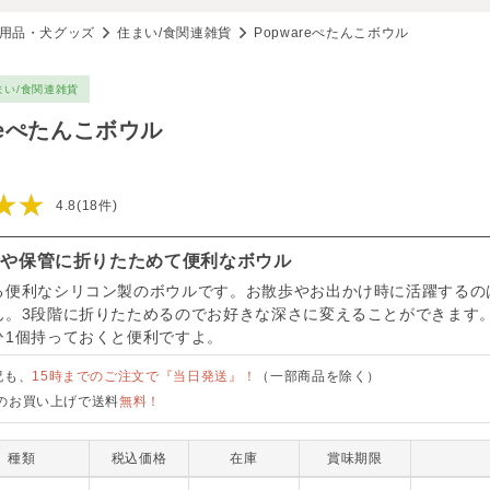
用品・犬グッズ
住まい/食関連雑貨
Popwareぺたんこボウル
まい/食関連雑貨
reぺたんこボウル
★★
4.8(18件)
時や保管に折りたためて便利なボウル
る便利なシリコン製のボウルです。お散歩やお出かけ時に活躍するの
ん。3段階に折りたためるのでお好きな深さに変えることができます
ひ1個持っておくと便利ですよ。
祝も、
15時までのご注文で『当日発送』！
（一部商品を除く）
のお買い上げで送料
無料！
種類
税込価格
在庫
賞味期限
PWBS-PK