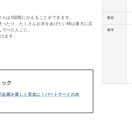
ウルは3段階にかえることができます。
素材
使ったり、たくさんお水をあげたい時は最大に広
んでぺたんこに。
備考
だけます。
ェック
lコラボ企画≫楽しく安全に！パートナーとの水