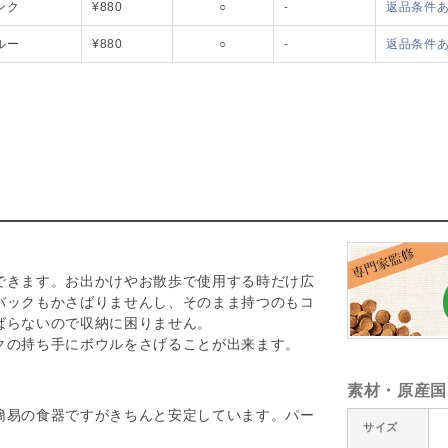
ンク
¥880
○
-
返品条件
PWBS-BL
ルー
¥880
○
-
返品条件
できます。お出かけやお散歩で使用する時だけ広
バックもかさばりませんし、そのまま持つのもコ
ばらないので収納に困りません。
クの持ち手にボウルをさげることが出来ます。
素材・原産国
簡易の食器ですがきちんと安定しています。パー
サイズ