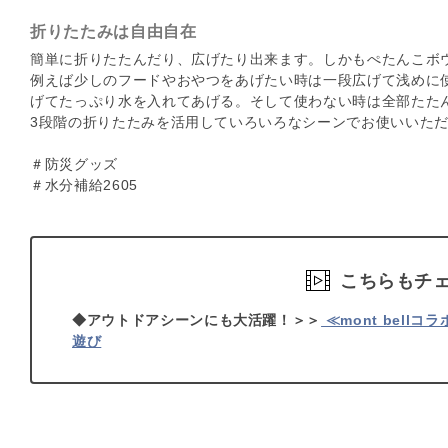
折りたたみは自由自在
簡単に折りたたんだり、広げたり出来ます。しかもぺたんこボ
例えば少しのフードやおやつをあげたい時は一段広げて浅めに
げてたっぷり水を入れてあげる。そして使わない時は全部たた
3段階の折りたたみを活用していろいろなシーンでお使いいた
＃防災グッズ
＃水分補給2605
こちらもチ
◆アウトドアシーンにも大活躍！＞＞
≪mont bel
遊び