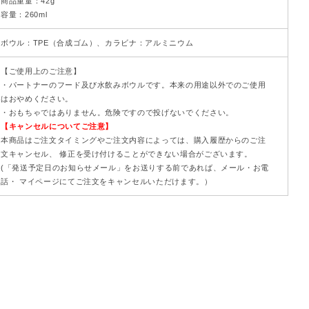
商品重量：42g
容量：260ml
ボウル：TPE（合成ゴム）、カラビナ：アルミニウム
【ご使用上のご注意】
・パートナーのフード及び水飲みボウルです。本来の用途以外でのご使用
はおやめください。
・おもちゃではありません。危険ですので投げないでください。
【キャンセルについてご注意】
本商品はご注文タイミングやご注文内容によっては、購入履歴からのご注
文キャンセル、 修正を受け付けることができない場合がございます。
(「発送予定日のお知らせメール」をお送りする前であれば、メール・お電
話・ マイページにてご注文をキャンセルいただけます。）