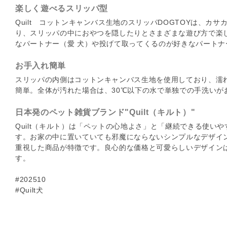
楽しく遊べるスリッパ型
Quilt コットンキャンバス生地のスリッパDOGTOYは、カ
り、スリッパの中におやつを隠したりとさまざまな遊び方で楽
なパートナー（愛 犬）や投げて取ってくるのが好きなパートナ
お手入れ簡単
スリッパの内側はコットンキャンバス生地を使用しており、濡
簡単。全体が汚れた場合は、30℃以下の水で単独での手洗いが
日本発のペット雑貨ブランド"Quilt（キルト）"
Quilt（キルト）は「ペットの心地よさ」と「継続できる使い
す。お家の中に置いていても邪魔にならないシンプルなデザイ
重視した商品が特徴です。良心的な価格と可愛らしいデザイン
す。
#202510
#Quilt犬