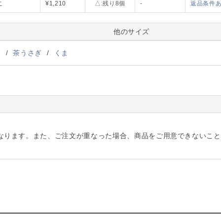
こ
¥1,210
△:残り8個
-
返品条件
他のサイズ
ぎ
/
茶うさぎ
/
くま
なります。また、ご注文が重なった場合、商品をご用意できないこと