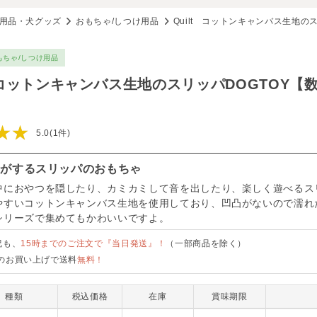
用品・犬グッズ
おもちゃ/しつけ用品
Quilt コットンキャンバス生地の
もちゃ/しつけ用品
t コットンキャンバス生地のスリッパDOGTOY【
★★
5.0(1件)
音がするスリッパのおもちゃ
中におやつを隠したり、カミカミして音を出したり、楽しく遊べるス
やすいコットンキャンバス生地を使用しており、凹凸がないので濡れ
シリーズで集めてもかわいいですよ。
祝も、
15時までのご注文で『当日発送』！
（一部商品を除く）
のお買い上げで送料
無料！
種類
税込価格
在庫
賞味期限
QL21-00