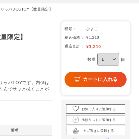
スリッパDOGTOY【数量限定】
種類：
ひよこ
数量限定】
税込価格：
¥1,210
税込合計：
¥
1,210
数量
個
カートに入れる
リッパTOYです。内側は
た布でサッと拭くことが
お気に入りに追加する
比較リストに追加する
備考
カゴ置きに登録する