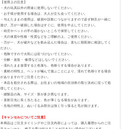
【使用上の注意】
・犬の玩具以外の用途に使用しないでください。
・お子様が使用する場合は、大人が立ち会ってください。
・与えたままの使用は、破損や誤飲につながりますので必ず飼主が一緒に
遊び、万が一破損した場合はすぐに、使用を中止してください。
・幼児やペットの手の届かないところで保管してください。
・犬の体質や性格・性質などをご理解の上、ご使用ください。
・万が一、犬が破片などを飲み込んだ場合は、直ちに獣医師に相談してく
ださい。
・危険ですので火気には近づけないでください。
・分解・改造・ 修理などはしないでください。
・濡れたまま放置すると色落ち、色移りする場合があります。
・素材の特性上、ペットが噛んで遊ぶことにより、濡れて色移りする場合
がありますのでご注意ください。
・本品を処分される際は、お住まいの地域の自治体の取り決めに従って処
理してください。
・縫製品の為、サイズ・形が多少異なります。
・直射日光に長く当たると、色が薄くなる場合があります。
・生地の特性上、ぬいぐるみ部分は強く引っ張ると毛が抜けます。
【キャンセルについてご注意】
本商品はご注文タイミングやご注文内容によっては、購入履歴からのご注
文キャンセル、 修正を受け付けることができない場合がございます。