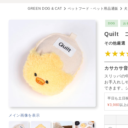
GREEN DOG & CAT
ペットフード・ペット用品通販
犬
DOG
お
Quil
その他厳選
★★★
カサカサ
スリッパの
お手入れし
できます。
平日も土日
¥3,980
以上
メイン画像を表示
8