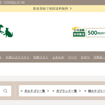
CZGDQL21-00
新規登録で初回送料無料
ト
お気に入りリスト
比較リスト
よみもの
フード
おやつ
日用品
犬カテゴリ一覧
犬ブランド一覧
猫カテゴリ