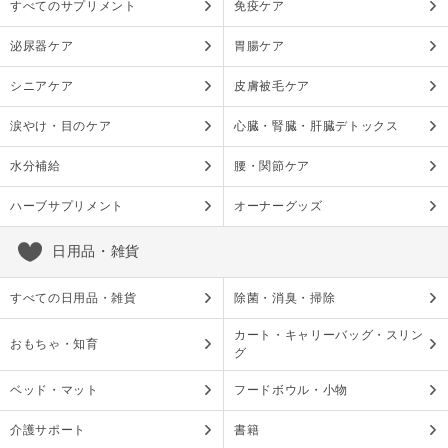
すべてのサプリメント
免疫ケア
泌尿器ケア
胃腸ケア
シニアケア
皮膚被毛ケア
涙やけ・目のケア
心臓・腎臓・肝臓デトックス
水分補給
腰・関節ケア
ハーブサプリメント
オーナーグッズ
日用品・雑貨
すべての日用品・雑貨
除菌・消臭・掃除
カート・キャリーバッグ・スリン
おもちゃ・知育
グ
ベッド・マット
フードボウル・小物
介護サポート
書籍