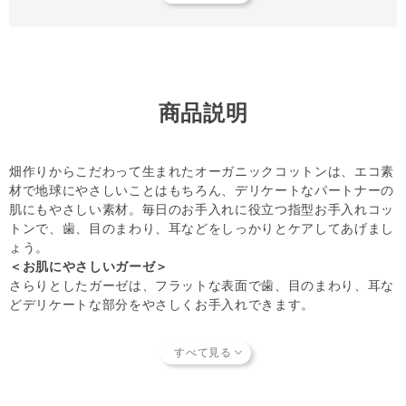
い。
◆オーガニックコットンについて詳しくは、
こちら
からご覧
ください。
◎オーガニックガーゼ デリケートフィンガーは
アースリー
商品説明
フ デンタルジェル（歯磨き用）
や
アイリフレッシュ（目の
まわりのケア）
と一緒にお使いいただくと、より効果的で
す。
畑作りからこだわって生まれたオーガニックコットンは、エコ素
【キャンセルについてご注意】
材で地球にやさしいことはもちろん、デリケートなパートナーの
本商品はご注文タイミングやご注文内容によっては、購入履
肌にもやさしい素材。毎日のお手入れに役立つ指型お手入れコッ
歴からのご注文キャンセル、修正を受け付けることができな
トンで、歯、目のまわり、耳などをしっかりとケアしてあげまし
い場合がございます。
ょう。
(「発送予定日のお知らせメール」をお送りする前であれ
＜お肌にやさしいガーゼ＞
ば、メール・お電話・マイページにてご注文をキャンセルい
さらりとしたガーゼは、フラットな表面で歯、目のまわり、耳な
ただけます。）
どデリケートな部分をやさしくお手入れできます。
＜誰でもカンタン＞
人差し指に本体をはめて、中指に側面のゴムをはめるだけ。指の
細い女性のオーナー様でも、安定した状態で使っていただけま
す。