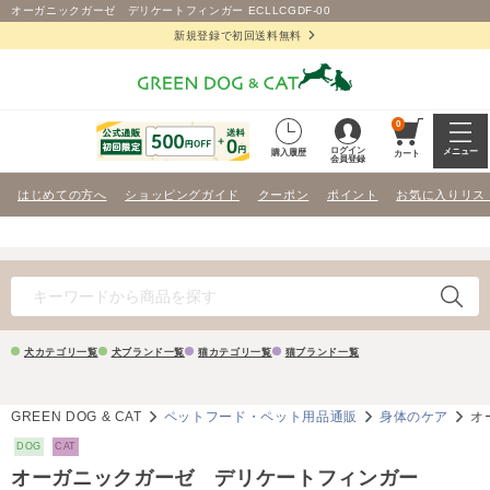
オーガニックガーゼ デリケートフィンガー ECLLCGDF-00
新規登録で初回送料無料
0
ログイン
メニュー
購入履歴
カート
会員登録
はじめての方へ
ショッピングガイド
クーポン
ポイント
お気に入りリス
犬カテゴリ一覧
犬ブランド一覧
猫カテゴリ一覧
猫ブランド一覧
GREEN DOG & CAT
ペットフード・ペット用品通販
身体のケア
オ
DOG
CAT
オーガニックガーゼ デリケートフィンガー