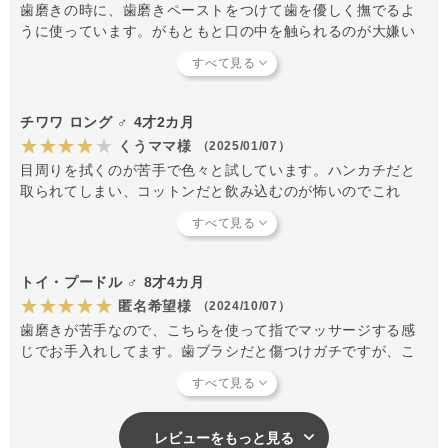
歯磨きの時に、歯磨きペーストをつけて歯を優しく撫でるよ
うに使っています。がもともと口の中を触られるのが大嫌い
な愛犬なので、四苦八苦しています。オーガニックガーゼな
ので、肌触りはいいですが、消耗も早いです。
チワワ ロング ♂ 4才2カ月
★★★★★
くうママ様
（2025/01/07）
目周りを拭くのが苦手で色々と試しています。ハンカチだと
取られてしまい、コットンだと飲み込むのが怖いのでこれ
は、ゴム付きでガーゼなのでいいかなと思い買ってみまし
た。取られてしまう事もありますが、指の形のガーゼを小さ
いのでハンカチ程気にならない様子。洗って使えるし、なか
なかいい感じです。
トイ・プードル ♂ 8才4カ月
★★★★★
匿名希望様
（2024/10/07）
歯磨きが苦手なので、こちらを使って指でマッサージする感
じでお手入れしてます。歯ブラシだと傷つけガチですが、こ
ちらだと柔らかいですし、洗えるのでありがたいです。
レビューをもっと見る