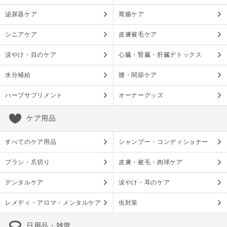
泌尿器ケア
胃腸ケア
シニアケア
皮膚被毛ケア
涙やけ・目のケア
心臓・腎臓・肝臓デトックス
水分補給
腰・関節ケア
ハーブサプリメント
オーナーグッズ
ケア用品
すべてのケア用品
シャンプー・コンディショナー
ブラシ・爪切り
皮膚・被毛・肉球ケア
デンタルケア
涙やけ・耳のケア
レメディ・アロマ・メンタルケア
虫対策
日用品・雑貨