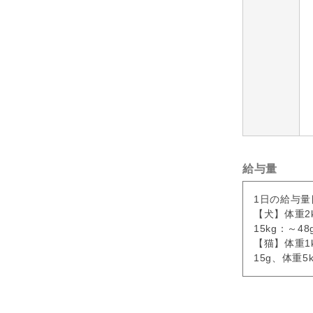
給与量
1日の給与量
【犬】体重2k
15kg：～4
【猫】体重1k
15g、体重5