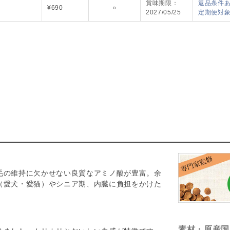
賞味期限：
返品条件あ
¥690
○
2027/05/25
定期便対
毛の維持に欠かせない良質なアミノ酸が豊富。余
（愛犬・愛猫）やシニア期、内臓に負担をかけた
素材・原産国