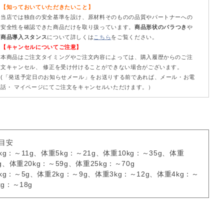
【知っておいていただきたいこと】
当店では独自の安全基準を設け、原材料そのものの品質やパートナーへの
安全性を確認できた商品だけを取り扱っています。
商品形状のバラつき
や
商品導入スタンス
について詳しくは
こちら
をご覧ください。
【キャンセルについてご注意】
本商品はご注文タイミングやご注文内容によっては、購入履歴からのご注
文キャンセル、 修正を受け付けることができない場合がございます。
(「発送予定日のお知らせメール」をお送りする前であれば、メール・お電
話・ マイページにてご注文をキャンセルいただけます。）
目安
g：～11g、体重5kg：～21g、体重10kg：～35g、体重
8g、体重20kg：～59g、体重25kg：～70g
g：～5g、体重2kg：～9g、体重3kg：～12g、体重4kg：～
kg：～18g