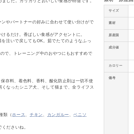
めました。カリカリとおいしい食感が特徴です。
サイズ
ーンやパートナーの好みに合わせて使い分けがで
素材
かけるだけ。香ばしい食感がアクセントに。
原産国
湯を注いで戻してもOK。茹でたてのようなふっ
成分値
なので、トレーニング中のおやつにもおすすめで
カロリー
備考
、保存料、着色料、香料、酸化防止剤は一切不使
弱くなったシニア犬、そして猫まで、全ライフス
7種類（
ホース
、
チキン
、
カンガルー
、
ベニソ
でくださいね。