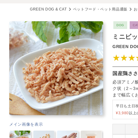
GREEN DOG & CAT
ペットフード・ペット用品通販
お
DOG
CA
ミニビッ
GREEN DOG
★★★
国産鶏ささ
必須アミノ
ク状（2～
まで幅広く
平日も土日
¥3,980
以上
メイン画像を表示
153