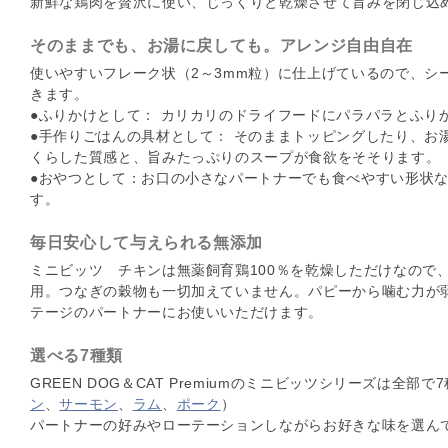
新鮮な鶏肉を贅沢に使い、じっくりと乾燥させて旨みを閉じ込
そのままでも、お湯に戻しても。アレンジ自由自在
使いやすいフレーク状（2～3mm粒）に仕上げているので、シ
きます。
●ふりかけとして： カリカリのドライフードにパラパラとふり
●手作りごはんの具材として： そのままトッピングしたり、お
くらした質感と、旨みたっぷりのスープが食欲をそそります。
●おやつとして：お口の小さなパートナーでも食べやすい形状
す。
毎日安心して与えられる無添加
ミニビッツ チキンは無薬飼育鶏100％を乾燥しただけなので
用。つなぎの穀物も一切加えていません。パピーから噛む力が
テージのパートナーにお使いいただけます。
選べる7種類
GREEN DOG＆CAT Premiumのミニビッツシリーズは全部で
ン
、
サーモン
、
ラム
、
ポーク
）
パートナーの好みやローテーションしながらお好きな味を選ん