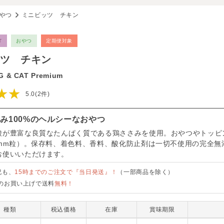
やつ
ミニビッツ チキン
T
おやつ
定期便対象
ツ チキン
 & CAT Premium
★★
5.0(2件)
み100%のヘルシーなおやつ
酸が豊富な良質なたんぱく質である鶏ささみを使用。おやつやトッピ
3mm粒）。保存料、着色料、香料、酸化防止剤は一切不使用の完全無
お使いいただけます。
祝も、
15時までのご注文で『当日発送』！
（一部商品を除く）
のお買い上げで送料
無料！
種類
税込価格
在庫
賞味期限
G049-00