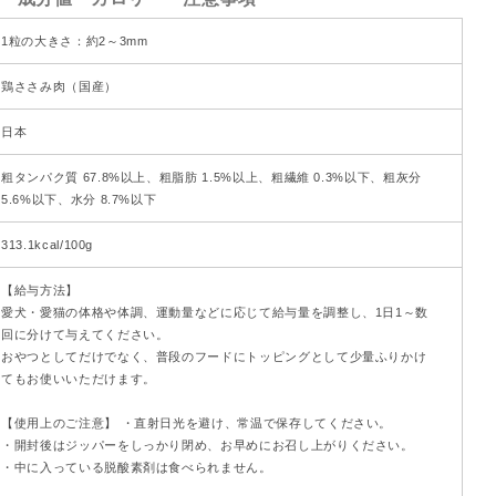
1粒の大きさ：約2～3mm
鶏ささみ肉（国産）
日本
粗タンパク質 67.8%以上、粗脂肪 1.5%以上、粗繊維 0.3%以下、粗灰分
5.6%以下、水分 8.7%以下
313.1kcal/100g
【給与方法】
愛犬・愛猫の体格や体調、運動量などに応じて給与量を調整し、1日1～数
回に分けて与えてください。
おやつとしてだけでなく、普段のフードにトッピングとして少量ふりかけ
てもお使いいただけます。
【使用上のご注意】 ・直射日光を避け、常温で保存してください。
・開封後はジッパーをしっかり閉め、お早めにお召し上がりください。
・中に入っている脱酸素剤は食べられません。