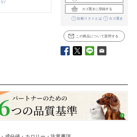
り/
象
カゴ置きに登録する
比較リストとは
カゴ置き
この商品について質問する
Facebook
X
LINE
メール
・成分値・カロリー・注意事項