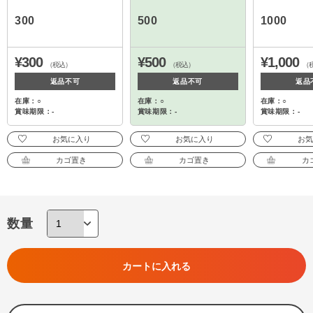
300
500
1000
¥300
¥500
¥1,000
（税込）
（税込）
（
返品不可
返品不可
返品
在庫：○
在庫：○
在庫：○
賞味期限：-
賞味期限：-
賞味期限：-
お気に入り
お気に入り
お
カゴ置き
カゴ置き
カ
数量
カートに入れる