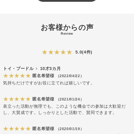
保護団体のご紹介
◆
ドッグライフセイビング（Dog Life Saving）
東京都世田谷を中心に活動している保護団体です。東京都・平
お客様からの声
塚・茨城・埼玉の動物愛護センターに収容された犬や、個人放棄
Review
の犬、パピーミルから保護した犬たちを引き取り、預かりボラン
ティアの家庭で普通の暮らしを通して健康や心のケアしていま
す。
★★★★★
5.0(4件)
#postage
トイ・プードル ♀ 10才3カ月
★★★★★
匿名希望様
（2022/04/22）
気持ちだけですがお役に立てれば嬉しいです。
★★★★★
匿名希望様
（2021/01/24）
表立った活動が無理でも、このような機会での参加は大歓迎だ
し、大賛成です。しっかりとした活動で、賛同できます。
★★★★★
匿名希望様
（2020/01/19）