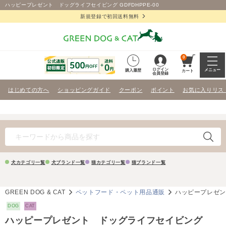
ハッピープレゼント ドッグライフセイビング GDFDHPPE-00
新規登録で初回送料無料
0
ログイン
メニュー
購入履歴
カート
会員登録
はじめての方へ
ショッピングガイド
クーポン
ポイント
お気に入りリス
犬カテゴリ一覧
犬ブランド一覧
猫カテゴリ一覧
猫ブランド一覧
GREEN DOG & CAT
ペットフード・ペット用品通販
ハッピープレゼ
DOG
CAT
ハッピープレゼント ドッグライフセイビング