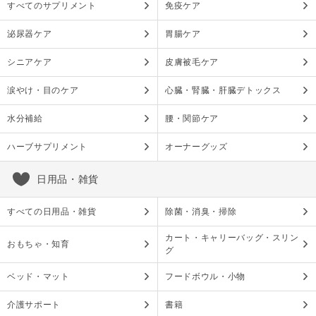
すべてのサプリメント
免疫ケア
泌尿器ケア
胃腸ケア
シニアケア
皮膚被毛ケア
涙やけ・目のケア
心臓・腎臓・肝臓デトックス
水分補給
腰・関節ケア
ハーブサプリメント
オーナーグッズ
日用品・雑貨
すべての日用品・雑貨
除菌・消臭・掃除
カート・キャリーバッグ・スリン
おもちゃ・知育
グ
ベッド・マット
フードボウル・小物
介護サポート
書籍