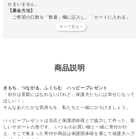
かまいません。
【募金方法】
ご希望の口数を「数量」欄に記入し、「カートに入れる」
ボタンをクリックしてください。
【募金のみのご購入は出来ません！】
通販サイトでのお買い物と同時に、一口300円から寄付する
ことが可能です。
【冷凍商品をご購入の方へ】
商品説明
システムの関係上、現在は常温商品と一緒のご注文の場合し
か募金が出来ません。冷凍商品をご購入の皆さまには、せっ
かく募金をお考えいただいたにも関わらず、常温限定となっ
きもち、つながる、ふくらむ ハッピープレゼント
てしまいまして大変申し訳ございません。ご理解いただきま
「自分は里親にはなれないけれど、保護犬たちには幸せになって
すよう、よろしくお願いいたします。
ほしい！」
【キャンセルについてご注意】
そんなあたたかな気持ちを、私たちと一緒にひろげましょう。
本商品はご注文タイミングやご注文内容によっては、購入履
歴からのご注文キャンセル、 修正を受け付けることができ
ハッピープレゼントは当店と保護団体様とで協力して作った、新
ない場合がございます。
しいサポートの形です。 いつものお買い物と一緒に寄付が行
(「発送予定日のお知らせメール」をお送りする前であれ
え、そこで集まった寄付や商品は保護団体様を通して保護犬へプ
ば、メール・お電話・ マイページにてご注文をキャンセル