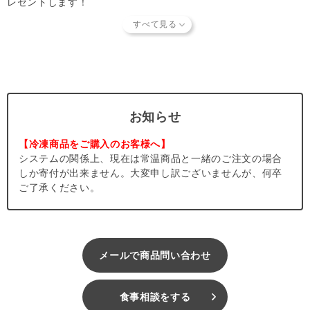
レゼントします！
いただけます。）
保護犬たちと、保護団体様と、お友だちと、ハッピーなきもちを
たくさんシェアしましょう！
寄付金について
一口300円よりご希望の口数をお買い物と一緒に寄付できます。
2か月１回、寄付金額を各保護団体に報告し、必要としている商
品に替えて当店から保護団体へお届けします。
お知らせ
寄付内訳やお届けした商品、保護団体からメッセージなどは、
ハ
ッピープレゼント特設ページ
をご確認ください。
【冷凍商品をご購入のお客様へ】
システムの関係上、現在は常温商品と一緒のご注文の場合
しか寄付が出来ません。大変申し訳ございませんが、何卒
ご了承ください。
メールで商品問い合わせ
食事相談をする