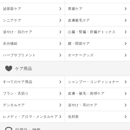
泌尿器ケア
胃腸ケア
シニアケア
皮膚被毛ケア
涙やけ・目のケア
心臓・腎臓・肝臓デトックス
水分補給
腰・関節ケア
ハーブサプリメント
オーナーグッズ
ケア用品
すべてのケア用品
シャンプー・コンディショナー
ブラシ・爪切り
皮膚・被毛・肉球ケア
デンタルケア
涙やけ・耳のケア
レメディ・アロマ・メンタルケア
虫対策
日用品・雑貨