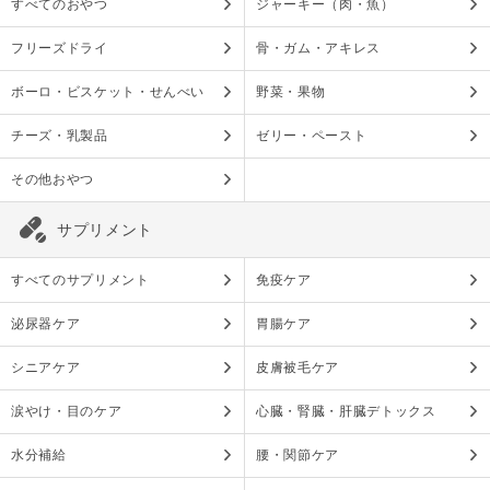
すべてのおやつ
ジャーキー（肉・魚）
フリーズドライ
骨・ガム・アキレス
ボーロ・ビスケット・せんべい
野菜・果物
チーズ・乳製品
ゼリー・ペースト
その他おやつ
サプリメント
すべてのサプリメント
免疫ケア
泌尿器ケア
胃腸ケア
シニアケア
皮膚被毛ケア
涙やけ・目のケア
心臓・腎臓・肝臓デトックス
水分補給
腰・関節ケア