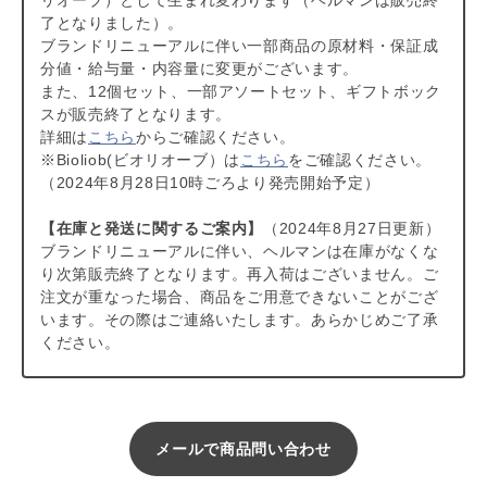
リオーブ）として生まれ変わります（ヘルマンは販売終
了となりました）。
ブランドリニューアルに伴い一部商品の原材料・保証成
分値・給与量・内容量に変更がございます。
また、12個セット、一部アソートセット、ギフトボック
スが販売終了となります。
詳細は
こちら
からご確認ください。
※Bioliob(ビオリオーブ）は
こちら
をご確認ください。
（2024年8月28日10時ごろより発売開始予定）
【在庫と発送に関するご案内】
（2024年8月27日更新）
ブランドリニューアルに伴い、ヘルマンは在庫がなくな
り次第販売終了となります。再入荷はございません。ご
注文が重なった場合、商品をご用意できないことがござ
います。その際はご連絡いたします。あらかじめご了承
ください。
メールで商品問い合わせ