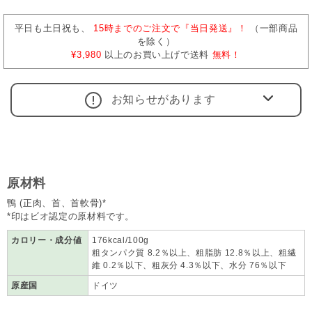
平日も土日祝も、
15時までのご注文で『当日発送』！
（一部商品
を除く）
¥3,980
以上のお買い上げで送料
無料！
お知らせがあります
原材料
鴨 (正肉、首、首軟骨)*
*印はビオ認定の原材料です。
カロリー・成分値
176kcal/100g
粗タンパク質 8.2％以上、粗脂肪 12.8％以上、粗繊
維 0.2％以下、粗灰分 4.3％以下、水分 76％以下
原産国
ドイツ