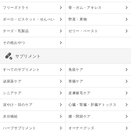
フリーズドライ
骨・ガム・アキレス
ボーロ・ビスケット・せんべい
野菜・果物
チーズ・乳製品
ゼリー・ペースト
その他おやつ
サプリメント
すべてのサプリメント
免疫ケア
泌尿器ケア
胃腸ケア
シニアケア
皮膚被毛ケア
涙やけ・目のケア
心臓・腎臓・肝臓デトックス
水分補給
腰・関節ケア
ハーブサプリメント
オーナーグッズ