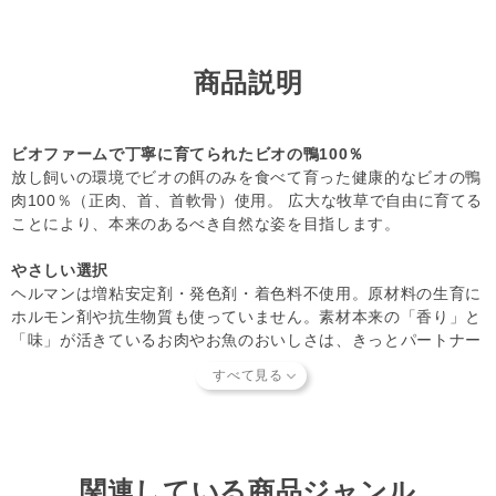
【知っておいていただきたいこと】
当店では独自の安全基準を設け、原材料そのものの品質やパ
ートナーへの安全性を確認できた商品だけを取り扱っていま
商品説明
す。
商品形状のバラつき
や
商品導入スタンス
について詳しく
は
こちら
をご覧ください。
【キャンセルについてご注意】
ビオファームで丁寧に育てられたビオの鴨100％
本商品はご注文タイミングやご注文内容によっては、購入履
放し飼いの環境でビオの餌のみを食べて育った健康的なビオの鴨
歴からのご注文キャンセル、 修正を受け付けることができ
肉100％（正肉、首、首軟骨）使用。 広大な牧草で自由に育てる
ない場合がございます。
ことにより、本来のあるべき自然な姿を目指します。
(「発送予定日のお知らせメール」をお送りする前であれ
ば、メール・お電話・ マイページにてご注文をキャンセル
やさしい選択
いただけます。）
ヘルマンは増粘安定剤・発色剤・着色料不使用。原材料の生育に
ホルモン剤や抗生物質も使っていません。素材本来の「香り」と
「味」が活きているお肉やお魚のおいしさは、きっとパートナー
（愛犬・愛猫）の表情と嗜好性の高さでご確認いただけます。
ヘルマンで、パートナーの食事の時間をもっと、楽しく。
生産国ドイツの犬猫たちは毎日いろいろな食材で栄養バランスの
良い食事を楽しんでいます。ヘルマンはドイツの厳しい基準をク
リアしたビオフード*。ドイツの犬猫たちが夢中になって食べる
関連している商品ジャンル