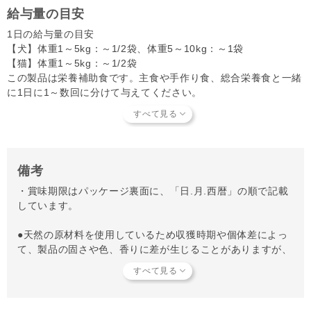
給与量の目安
1日の給与量の目安
【犬】体重1～5kg：～1/2袋、体重5～10kg：～1袋
【猫】体重1～5kg：～1/2袋
この製品は栄養補助食です。主食や手作り食、総合栄養食と一緒
に1日に1～数回に分けて与えてください。
給与量を目安に、体格や体質、体調、運動量などに応じて調節し
てください。
備考
・賞味期限はパッケージ裏面に、「日.月.西暦」の順で記載
しています。
●天然の原材料を使用しているため収獲時期や個体差によっ
て、製品の固さや色、香りに差が生じることがありますが、
品質に問題はありません。
●保管方法：高温多湿や直射日光を避け、常温で保管してく
ださい。開封後は冷蔵庫で保管し、早めに使い切ってくださ
い。