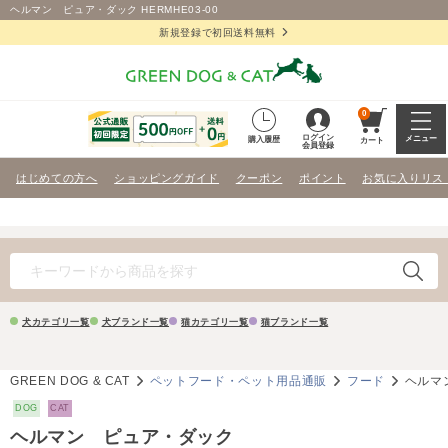
ヘルマン ピュア・ダック HERMHE03-00
新規登録で初回送料無料
0
ログイン
メニュー
購入履歴
カート
会員登録
はじめての方へ
ショッピングガイド
クーポン
ポイント
お気に入りリス
犬カテゴリ一覧
犬ブランド一覧
猫カテゴリ一覧
猫ブランド一覧
GREEN DOG & CAT
ペットフード・ペット用品通販
フード
ヘルマ
DOG
CAT
ヘルマン ピュア・ダック