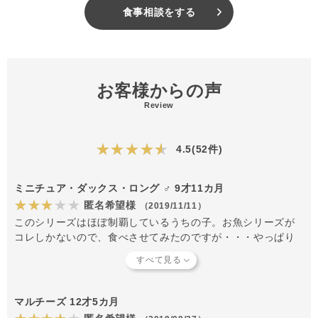
食事相談をする
お客様からの声
Review
★★★★★
4.5(52件)
ミニチュア・ダックス・ロング ♂ 9才11カ月
★★★★★
匿名希望様
（2019/11/11）
このシリーズはほぼ制覇しているうちの子。お魚シリーズが
コレしかないので、食べさせてみたのですが・・・やっぱり
お肉に比べてニオイがないせいかイマイチなくいつきでし
た。(うちの子は癖のあるお肉が好きなので・・)他のお魚種類
が増える事を願います!
マルチーズ 12才5カ月