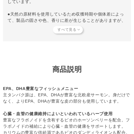
しています。
●天然の原材料を使用しているため収獲時期や個体差によっ
て、製品の固さや色、香りに差が生じることがありますが、
品質に問題はありません。
●稀に5mm程度の小骨が入っている場合があります。食べて
も問題はありません。気になる場合は取り除いて与えてくだ
さい。
●保管方法：高温多湿や直射日光を避け、常温で保管してく
ださい。開封後は冷蔵庫で保管し、早めに使い切ってくださ
い。
商品説明
【知っておいていただきたいこと】
当店では独自の安全基準を設け、原材料そのものの品質やパ
ートナーへの安全性を確認できた商品だけを取り扱っていま
EPA、DHA豊富なフィッシュメニュー
す。
商品形状のバラつき
や
商品導入スタンス
について詳しく
主タンパク源は、EPA、DHAが豊富な北欧産サーモン。身だけで
は
こちら
をご覧ください。
なく、よりEPA、DHAが豊富な皮の部分も使用しています。
【キャンセルについてご注意】
本商品はご注文タイミングやご注文内容によっては、購入履
心臓・血管の健康維持によいといわれているハーブ使用
歴からのご注文キャンセル、 修正を受け付けることができ
豊富なフラボノイドを含有するビオのホーソンベリーを配合。フ
ない場合がございます。
ラボノイドの補給により心臓・血管の健康をサポートします。
(「発送予定日のお知らせメール」をお送りする前であれ
カリウムの豊富な供給源であるビオのダンディライオンも配合。
ば、メール・お電話・ マイページにてご注文をキャンセル