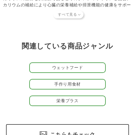
カリウムの補給により心臓の栄養補給や排泄機能の健康をサポー
いただけます。）
トします。
やさしい選択
ヘルマンは増粘安定剤・発色剤・着色料不使用。原材料の生育に
ホルモン剤や抗生物質も使っていません。素材本来の「香り」と
「味」が活きているお肉やお魚のおいしさは、きっとパートナー
関連している商品ジャンル
（愛犬）の表情と嗜好性の高さでご確認いただけます。
ヘルマンで、パートナーの食事の時間をもっと、楽しく。
ウェットフード
生産国ドイツの犬猫たちは毎日いろいろな食材で栄養バランスの
良い食事を楽しんでいます。ヘルマンはドイツの厳しい基準をク
リアしたビオフード*。ドイツの犬猫たちが夢中になって食べる
手作り用食材
ごちそうを、あなたのパートナーにも。
*一部の天然素材、野生の動物にはビオ認定はありません。
栄養プラス
＃ヘルマン_さかな
こちらもチェック