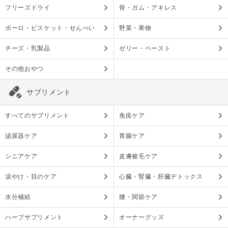
フリーズドライ
骨・ガム・アキレス
ボーロ・ビスケット・せんべい
野菜・果物
チーズ・乳製品
ゼリー・ペースト
その他おやつ
サプリメント
すべてのサプリメント
免疫ケア
泌尿器ケア
胃腸ケア
シニアケア
皮膚被毛ケア
涙やけ・目のケア
心臓・腎臓・肝臓デトックス
水分補給
腰・関節ケア
ハーブサプリメント
オーナーグッズ