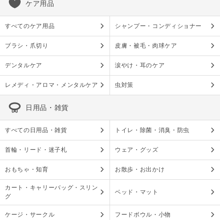
ケア用品
すべてのケア用品
シャンプー・コンディショナー
ブラシ・爪切り
皮膚・被毛・肉球ケア
デンタルケア
涙やけ・耳のケア
レメディ・アロマ・メンタルケア
虫対策
日用品・雑貨
すべての日用品・雑貨
トイレ・除菌・消臭・防虫
首輪・リード・迷子札
ウェア・グッズ
おもちゃ・知育
お散歩・お出かけ
カート・キャリーバッグ・スリン
ベッド・マット
グ
ケージ・サークル
フードボウル・小物