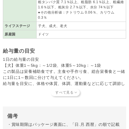
粗タンパク質 7.1％以上、粗脂肪 6.1％以上、粗繊維
1.6％以下、粗灰分 2.7％以下、水分 74％以下
●その他分析値：ナトリウム 0.06％、カリウム
0.3％
ライフステージ
子犬、成犬、老犬
原産国
ドイツ
給与量の目安
1日の給与量の目安
【犬】体重1～5kg：～1/2袋、体重5～10kg：～1袋
この製品は栄養補助食です。主食や手作り食、総合栄養食と一緒
に1日に1～数回に分けて与えてください。
給与量を目安に、体格や体質、体調、運動量などに応じて調節し
てください。
備考
・賞味期限はパッケージ裏面に、「日.月.西暦」の順で記載