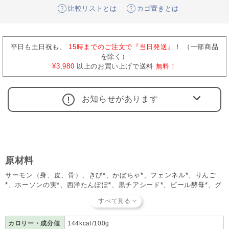
比較リストとは
カゴ置きとは
平日も土日祝も、
15時までのご注文で『当日発送』！
（一部商品
を除く）
¥3,980
以上のお買い上げで送料
無料！
お知らせがあります
原材料
サーモン（身、皮、骨）、きび*、かぼちゃ*、フェンネル*、りんご
*、ホーソンの実*、西洋たんぽぽ*、黒チアシード*、ビール酵母*、グ
リーンナッツ油*、卵殻パウダー*
*印はビオ認定の原材料です。
カロリー・成分値
144kcal/100g