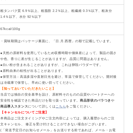
粗タンパク質 6.9％以上、粗脂肪 2.2％以上、粗繊維 0.3％以下、粗灰分
1.4％以下、水分 92％以下
67kcal/100g
・賞味期限はパッケージ裏面に、「日.月.西暦」の順で記載しています。
●天然の原材料を使用しているため収獲時期や個体差によって、製品の固さ
や色、香りに差が生じることがありますが、品質に問題はありません。
●白い粉が含まれることがありますが、これは卵殻パウダーです。
●原料由来の粘性が出ることがあります。
●保管方法：高温多湿や直射日光を避け、常温で保管してください。開封後
は冷蔵庫で保管し、早めに使い切ってください。
【知っておいていただきたいこと】
当店では独自の安全基準を設け、原材料そのものの品質やパートナーへの
安全性を確認できた商品だけを取り扱っています。
商品形状のバラつき
や
商品導入スタンス
について詳しくは
こちら
をご覧ください。
【キャンセルについてご注意】
本商品はご注文タイミングやご注文内容によっては、購入履歴からのご注
文キャンセル、 修正を受け付けることができない場合がございます。
(「発送予定日のお知らせメール」をお送りする前であれば、メール・お電