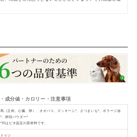
・成分値・カロリー・注意事項
馬（正肉、心臓、肺）、オオバコ、ズッキーニ*、さつまいも*、ボラージ油
*、卵殻パウダー*
*印はビオ認定の原材料です。
ドイツ