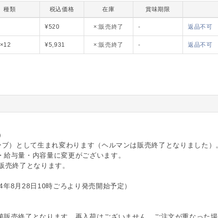
種類
税込価格
在庫
賞味期限
HE26-00
¥520
×:販売終了
-
返品不可
HN26-00
×12
¥5,931
×:販売終了
-
返品不可
）
ビオリオーブ）として生まれ変わります（ヘルマンは販売終了となりました）
・給与量・内容量に変更がございます。
販売終了となります。
4年8月28日10時ごろより発売開始予定）
第販売終了となります。再入荷はございません。ご注文が重なった場