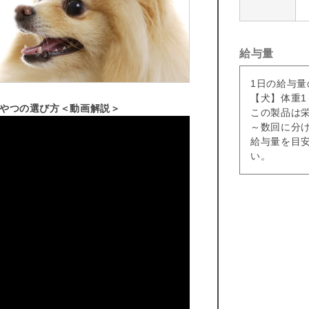
給与量
1日の給与量
【犬】体重1～
おやつの選び方＜動画解説＞
この製品は
～数回に分
給与量を目
い。