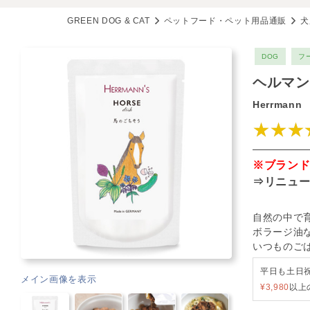
GREEN DOG & CAT
ペットフード・ペット用品通販
犬
DOG
フ
ヘルマン
Herrmann
★★★
※ブラン
⇒
リニュ
自然の中で
ボラージ油
いつものご
平日も土日
メイン画像を表示
¥3,980
以上