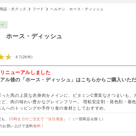
用品・犬グッズ
フード
ヘルマン ホース・ディッシュ
ード
 ホース・ディッシュ
★★
4.7(26件)
ドリニューアルしました
ーアル後の「ホース・ディッシュ」はこちらからご購入いた
育った馬の上質な赤身肉をメインに、ビタミンC豊富なさつまいも、
など、肉の味わい豊かなグレインフリー。 増粘安定剤・発色剤・着
はんへのトッピングや手作り食の食材としておすすめ。
祝も、
15時までのご注文で『当日発送』！
（一部商品を除く）
のお買い上げで送料
無料！