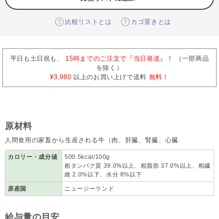
比較リストとは
カゴ置きとは
平日も土日祝も、
15時までのご注文で『当日発送』！
（一部商品
を除く）
¥3,980
以上のお買い上げで送料
無料！
原材料
人間食用の家畜から生産される牛（肉、肝臓、腎臓、心臓
カロリー・成分値
500.5kcal/100g
粗タンパク質 39.0%以上、粗脂肪 37.0%以上、粗繊
維 2.0%以下、水分 8%以下
原産国
ニュージーランド
給与量の目安