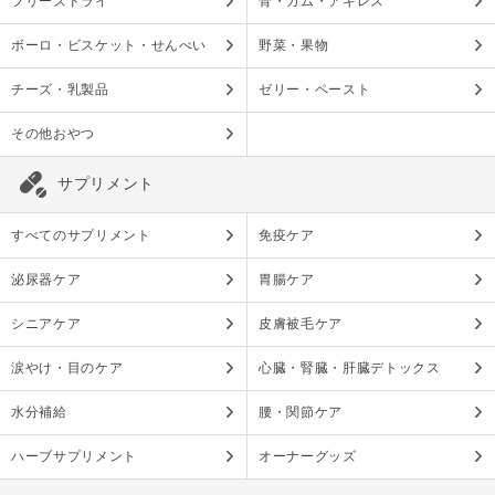
フリーズドライ
骨・ガム・アキレス
ボーロ・ビスケット・せんべい
野菜・果物
チーズ・乳製品
ゼリー・ペースト
その他おやつ
サプリメント
すべてのサプリメント
免疫ケア
泌尿器ケア
胃腸ケア
シニアケア
皮膚被毛ケア
涙やけ・目のケア
心臓・腎臓・肝臓デトックス
水分補給
腰・関節ケア
ハーブサプリメント
オーナーグッズ