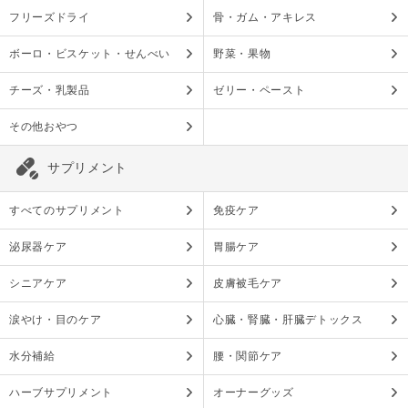
フリーズドライ
骨・ガム・アキレス
ボーロ・ビスケット・せんべい
野菜・果物
チーズ・乳製品
ゼリー・ペースト
その他おやつ
サプリメント
すべてのサプリメント
免疫ケア
泌尿器ケア
胃腸ケア
シニアケア
皮膚被毛ケア
涙やけ・目のケア
心臓・腎臓・肝臓デトックス
水分補給
腰・関節ケア
ハーブサプリメント
オーナーグッズ