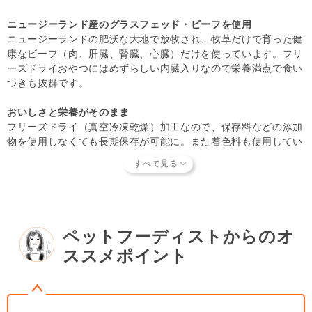
ートナーへの安全性を確認できた商品だけを取り扱っていま
ニュージーランド産のグラスフェッド・ビーフを使用
す。
商品形状のバラつき
や
商品導入スタンス
について詳しく
ニュージーランドの肥沃な大地で放牧され、牧草だけで育った健
は
こちら
をご覧ください。
康なビーフ（肉、肝臓、腎臓、心臓）だけを使っています。フリ
【キャンセルについてご注意】
ーズドライおやつにはめずらしい内臓入りなので栄養満点で食い
本商品はご注文タイミングやご注文内容によっては、購入履
つきも抜群です。
歴からのご注文キャンセル、 修正を受け付けることができ
ない場合がございます。
おいしさと栄養がそのまま
(「発送予定日のお知らせメール」をお送りする前であれ
フリーズドライ（真空冷凍乾燥）加工なので、保存料などの添加
ば、メール・お電話・ マイページにてご注文をキャンセル
物を使用しなくても長期保存が可能に。また着色料も使用してい
いただけます。）
ません。新鮮素材の栄養素も壊れておらず、消化吸収も良いのが
特徴です。
使い方いろいろ
指で潰すだけで、簡単に細かくすることができます。いつものご
はんへのトッピングや手作り食の食材にもぴったり。フリーズド
ペットフーディストからのオ
ライなのでベタつかず、散歩やお出かけ時のおやつやしつけのご
ススメポイント
褒美にも最適で、手軽に与えることができます。ひと粒の大きさ
は1cmから2.5cmほどで、手でちぎることができるので、小型犬
から大型犬まで幅広く楽しめます。また、ふわっと柔らかい食感
なのでパートナー（愛 犬）の大きさや年齢にかかわらずおすす