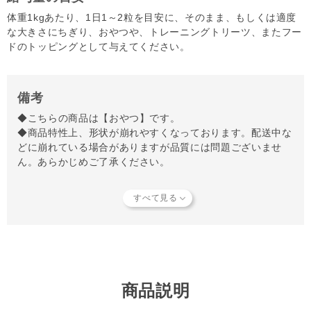
体重1kgあたり、1日1～2粒を目安に、そのまま、もしくは適度
な大きさにちぎり、おやつや、トレーニングトリーツ、またフー
ドのトッピングとして与えてください。
備考
◆こちらの商品は【おやつ】です。
◆商品特性上、形状が崩れやすくなっております。配送中な
どに崩れている場合がありますが品質には問題ございませ
ん。あらかじめご了承ください。
◆そのまま与えてください。（水で戻す必要はありませ
ん。）
◆開封後はお早めに与えてください。
◆喉詰まり等の危険を防ぐため、与える際は飼い主様の監視
のもと十分にご注意ください。
◆きれいな水をいつでも飲めるように用意してください。
商品説明
【知っておいていただきたいこと】
当店では独自の安全基準を設け、原材料そのものの品質やパ