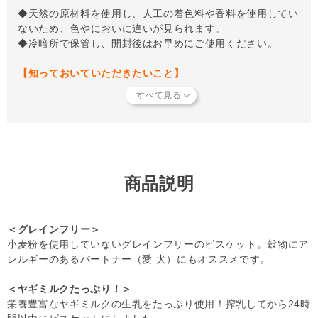
◆天然の原材料を使用し、人工の着色料や香料を使用してい
ないため、色やにおいに違いが見られます。
◆冷暗所で保管し、開封後はお早めにご使用ください。
【知っておいていただきたいこと】
当店では独自の安全基準を設け、原材料そのものの品質やパ
ートナーへの安全性を確認できた商品だけを取り扱っていま
す。
商品形状のバラつき
や
商品導入スタンス
について詳しく
は
こちら
をご覧ください。
【キャンセルについてご注意】
本商品はご注文タイミングやご注文内容によっては、購入履
歴からのご注文キャンセル、 修正を受け付けることができ
商品説明
ない場合がございます。
(「発送予定日のお知らせメール」をお送りする前であれ
ば、メール・お電話・ マイページにてご注文をキャンセル
＜グレインフリー＞
いただけます。）
小麦粉を使用していないグレインフリーのビスケット。穀物にア
レルギーのあるパートナー（愛 犬）にもオススメです。
＜ヤギミルクたっぷり！＞
栄養豊富なヤギミルクの生乳をたっぷり使用！搾乳してから24時