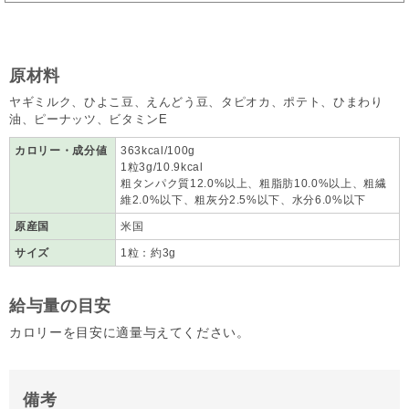
原材料
ヤギミルク、ひよこ豆、えんどう豆、タピオカ、ポテト、ひまわり
油、ピーナッツ、ビタミンE
カロリー・成分値
363kcal/100g
1粒3g/10.9kcal
粗タンパク質12.0%以上、粗脂肪10.0%以上、粗繊
維2.0%以下、粗灰分2.5%以下、水分6.0%以下
原産国
米国
サイズ
1粒：約3g
給与量の目安
カロリーを目安に適量与えてください。
備考