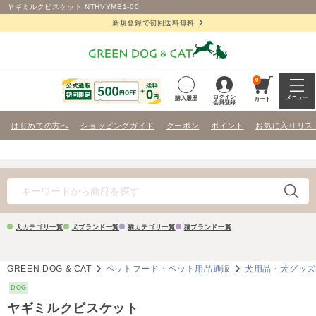
ヤギミルクビスケット NTHVYMB1-00
新規登録で初回送料無料
0
ログイン
メニュー
購入履歴
カート
会員登録
はじめての方へ
ショッピングガイド
クーポン
ポイント
お気に入りリス
犬カテゴリ一覧
犬ブランド一覧
猫カテゴリ一覧
猫ブランド一覧
GREEN DOG & CAT
ペットフード・ペット用品通販
犬用品・犬グッ
DOG
ヤギミルクビスケット