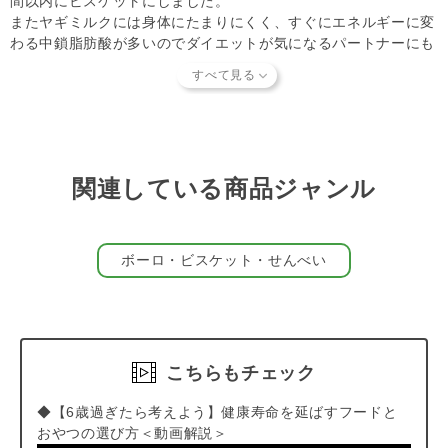
間以内にビスケットにしました。
またヤギミルクには身体にたまりにくく、すぐにエネルギーに変
わる中鎖脂肪酸が多いのでダイエットが気になるパートナーにも
オススメ！
＜ハートのかわいい形＞
ビスケットの大きさは約3cm×3cm、厚さ約1cmのハート型。厚
みがありますが、パキっと手で半分に割ることができます。カリ
カリ硬め食感のビスケットです。
関連している商品ジャンル
#VT
ボーロ・ビスケット・せんべい
こちらもチェック
◆【6歳過ぎたら考えよう】健康寿命を延ばすフードと
おやつの選び方＜動画解説＞