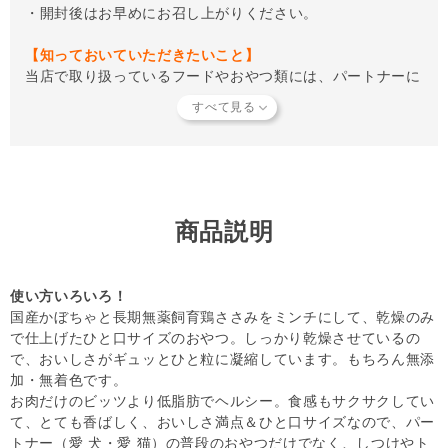
・開封後はお早めにお召し上がりください。
【知っておいていただきたいこと】
当店で取り扱っているフードやおやつ類には、パートナーに
とって有害となる合成保存料や人工香料、着色料などは使用
されていません。
商品形状のバラつき
について詳しくは
こち
ら
をご覧ください。
【キャンセルについてご注意】
本商品はご注文タイミングやご注文内容によっては、購入履
歴からのご注文キャンセル、修正を受け付けることができな
商品説明
い場合がございます。
(「発送予定日のお知らせメール」をお送りする前であれ
ば、メール・お電話・マイページにてご注文をキャンセルい
使い方いろいろ！
ただけます。）
国産かぼちゃと長期無薬飼育鶏ささみをミンチにして、乾燥のみ
で仕上げたひと口サイズのおやつ。しっかり乾燥させているの
で、おいしさがギュッとひと粒に凝縮しています。もちろん無添
加・無着色です。
お肉だけのビッツより低脂肪でヘルシー。食感もサクサクしてい
て、とても香ばしく、おいしさ満点＆ひと口サイズなので、パー
トナー（愛 犬・愛 猫）の普段のおやつだけでなく、しつけやト