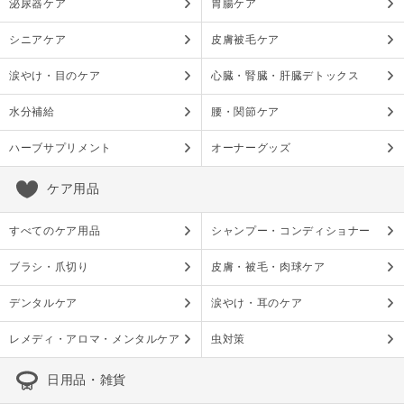
泌尿器ケア
胃腸ケア
シニアケア
皮膚被毛ケア
涙やけ・目のケア
心臓・腎臓・肝臓デトックス
水分補給
腰・関節ケア
ハーブサプリメント
オーナーグッズ
ケア用品
すべてのケア用品
シャンプー・コンディショナー
ブラシ・爪切り
皮膚・被毛・肉球ケア
デンタルケア
涙やけ・耳のケア
レメディ・アロマ・メンタルケア
虫対策
日用品・雑貨