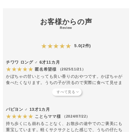
お客様からの声
Review
★★★★★
5.0(2件)
チワワ ロング ♂ 6才11カ月
★★★★★
匿名希望様
（2025/11/21）
かぼちゃの甘いとっても良い香りのおやつです。かぼちゃが
食べたくなります。うちの子が渋るので実際に食べて見せま
したが、かぼちゃの甘味が効いたお味で硬さは おかきくらい
です。うちの子は肉好きなので同シリーズの肉系ビッツより
も食い付きは低めでした。野菜が好きでボリボリ噛める子は
美味しく食べてもらえるおやつだと思います。(チワワ４キロ)
パピヨン ♂ 13才1カ月
★★★★★
ことらママ様
（2024/07/22）
持ち歩くにも崩れることなく、お散歩の途中でのご褒美にも
重宝しています。軽くサクサクとした感じで、うちの仔たち