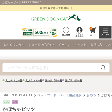
かぼちゃビッツ PRKSBZPP-00
新規登録で初回送料無料
0
ログイン
メニュー
購入履歴
カート
会員登録
はじめての方へ
ショッピングガイド
クーポン
ポイント
お気に入りリス
犬カテゴリ一覧
犬ブランド一覧
猫カテゴリ一覧
猫ブランド一覧
GREEN DOG & CAT
ペットフード・ペット用品通販
おやつ
かぼち
DOG
CAT
かぼちゃビッツ