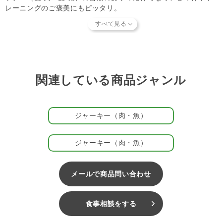
レーニングのご褒美にもピッタリ。
また、そのままごはんのトッピングにしたり、ぬるま湯で戻し
て、手作りごはんの材料にも便利です。
ビッツシリーズは全部で15種類！
ビッツシリーズは、
ビーフ
、
チキン
、
ホース
、
カンガルー
、
豚
、
ベニソン
、
うずら
、
鮭
、
たい
、
まぐろ
、
なまず
、
かぼちゃ
、
れん
こん
、
ごぼう
、
焼き芋
の15種類。
関連している商品ジャンル
パートナーの好みやアレルギーに合わせて選べます。また種類が
豊富なので、トレーニングの時にも味を変えると飽きません。
#202310
ジャーキー（肉・魚）
ジャーキー（肉・魚）
メールで商品問い合わせ
食事相談をする