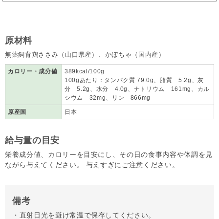
原材料
無薬飼育鶏ささみ（山口県産）、かぼちゃ（国内産）
カロリー・成分値
389kcal/100g
100gあたり：タンパク質 79.0g、脂質 5.2g、灰
分 5.2g、水分 4.0g、ナトリウム 161mg、カル
シウム 32mg、リン 866mg
原産国
日本
給与量の目安
栄養成分値、カロリーを目安にし、その日の食事内容や体調を見
ながら与えてください。 与えすぎにご注意ください。
備考
・直射日光を避け常温で保存してください。