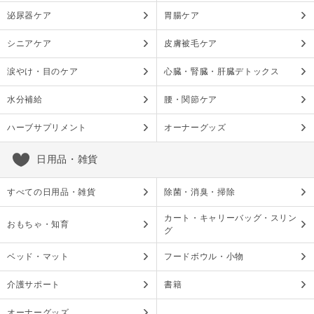
泌尿器ケア
胃腸ケア
シニアケア
皮膚被毛ケア
涙やけ・目のケア
心臓・腎臓・肝臓デトックス
水分補給
腰・関節ケア
ハーブサプリメント
オーナーグッズ
日用品・雑貨
すべての日用品・雑貨
除菌・消臭・掃除
カート・キャリーバッグ・スリン
おもちゃ・知育
グ
ベッド・マット
フードボウル・小物
介護サポート
書籍
オーナーグッズ