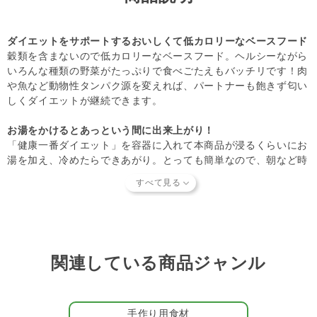
【知っておいていただきたいこと】
て量を調整してください。
当店で取り扱っているフードやおやつ類には、パートナーに
・加えるタンパク源によりカロリーが変わりますので量を調整し
とって有害となる合成保存料や人工香料、着色料などは使用
てください。
ダイエットをサポートするおいしくて低カロリーなベースフード
されていません。
商品形状のバラつき
について詳しくは
こち
穀類を含まないので低カロリーなベースフード。ヘルシーながら
ら
をご覧ください。
いろんな種類の野菜がたっぷりで食べごたえもバッチリです！肉
【キャンセルについてご注意】
や魚など動物性タンパク源を変えれば、パートナーも飽きず匂い
本商品はご注文タイミングやご注文内容によっては、購入履
しくダイエットが継続できます。
歴からのご注文キャンセル、 修正を受け付けることができ
ない場合がございます。
お湯をかけるとあっという間に出来上がり！
(「発送予定日のお知らせメール」をお送りする前であれ
「健康一番ダイエット」を容器に入れて本商品が浸るくらいにお
ば、メール・お電話・ マイページにてご注文をキャンセル
湯を加え、冷めたらできあがり。とっても簡単なので、朝など時
いただけます。）
間のない時や忙しいオーナー様に人気があります。
カツオや海産物の香りで飽きがこないおいしさ
お湯でふやかすとお茶漬けのようないい香り。野菜がたっぷりの
中にも海産物の旨味が染み出してパートナーは大喜びです。
関連している商品ジャンル
＃ダイエット応援トッピング
手作り用食材