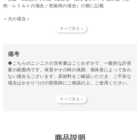
肉・レトルトの場合／乾燥肉の場合）の順に記載
＜犬の場合＞
1kg┃約5～8g（約10～15g／約2～3g）
2kg┃約10～16g（約20～30g／約4～6g）
3kg┃約15～24g（約30～45g／約6～9g）
4kg┃約20～32g（約40～60g／約8～12g）
5kg┃約25～40g（約50～75g／約10～15g）
備考
10kg┃約50～80g（約100～150g／約20～30g）
◆こちらのニンニクの含有量はごくわずかで、一般的な許容
15kg┃約75～120g（約150～225g／約30～45g）
量の範囲内です。体質やその時の体調、個体差によって合わ
20kg┃約100～160g（約200～300g／約40～60g）
ない場合もございます。原材料をご確認いただき、ご不安な
25kg┃約125～200g（約250～375g／約50～75g）
場合はかかりつけの獣医師にご相談の上、ご使用ください。
30kg┃約150～240g（約300～450g／約60～90g）
◆お水で戻すことも可能です（お湯で戻すとよりふやけ、冷
＜猫の場合＞
凍生肉と一緒に与えると解凍がしやすいという理由でお湯を
1kg┃約4～6g（約14～16g／約2.5～3.5g）
すすめています）。
2kg┃約12～18g（約42～48g／約7.5～10.5g）
5kg┃約20～30g（約70～80g／約14～16g）
◆原材料の骨は粉末加工にしているので、お湯で戻すことで
骨が硬くなることはありません。ご安心ください。
・1日2食の場合、1日の給与量の半分を1食に与えてください。
商品説明
・生活環境・年齢などにより給与量は変わります。個体差に応じ