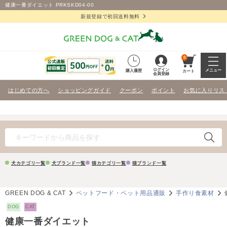
健康一番ダイエット PRKSKD04-00
新規登録で初回送料無料
0
ログイン
メニュー
購入履歴
カート
会員登録
はじめての方へ
ショッピングガイド
クーポン
ポイント
お気に入りリス
犬カテゴリ一覧
犬ブランド一覧
猫カテゴリ一覧
猫ブランド一覧
GREEN DOG & CAT
ペットフード・ペット用品通販
手作り食素材
DOG
CAT
健康一番ダイエット