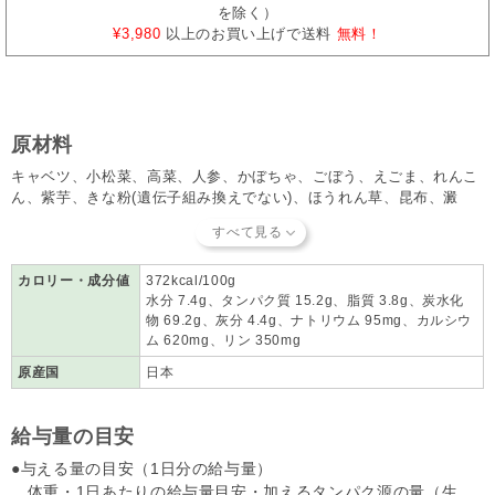
を除く）
¥3,980
以上のお買い上げで送料
無料！
原材料
キャベツ、小松菜、高菜、人参、かぼちゃ、ごぼう、えごま、れんこ
ん、紫芋、きな粉(遺伝子組み換えでない)、ほうれん草、昆布、澱
粉、無臭ニンニク、カツオ、いわし、ひじき、わかめ、うなぎの骨、
マグロ肉・骨、植物抽出酵素(米ぬか・ふすま・おから・大麦若葉)、
ハーブ(ジンジャー・シルバーバイン・ヨブスディアス)、ビール酵母
カロリー・成分値
372kcal/100g
水分 7.4g、タンパク質 15.2g、脂質 3.8g、炭水化
物 69.2g、灰分 4.4g、ナトリウム 95mg、カルシウ
ム 620mg、リン 350mg
原産国
日本
給与量の目安
●与える量の目安（1日分の給与量）
体重・1日あたりの給与量目安・加えるタンパク源の量（生