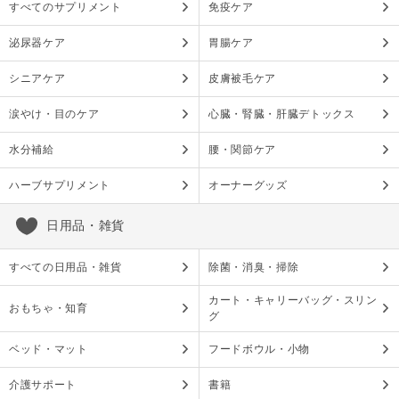
すべてのサプリメント
免疫ケア
泌尿器ケア
胃腸ケア
シニアケア
皮膚被毛ケア
涙やけ・目のケア
心臓・腎臓・肝臓デトックス
水分補給
腰・関節ケア
ハーブサプリメント
オーナーグッズ
日用品・雑貨
すべての日用品・雑貨
除菌・消臭・掃除
カート・キャリーバッグ・スリン
おもちゃ・知育
グ
ベッド・マット
フードボウル・小物
介護サポート
書籍