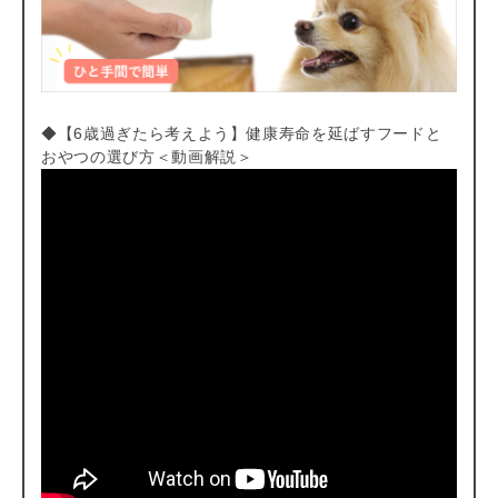
◆【6歳過ぎたら考えよう】健康寿命を延ばすフードと
おやつの選び方＜動画解説＞