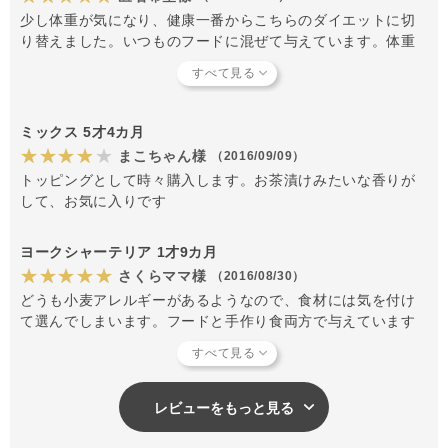
少し体重が気になり、健康一番からこちらのダイエットに切
り替えました。いつものフードに混ぜて与えています。体重
の変化はまだありませんが増えてはないです。健康一番も大
好きでしたが、このダイエットも喜んで食べてくれます。野
菜不足や、忙しくて手作り食ができない方におすすめです。
ミックス 5才4カ月
★★★★★
まこちゃん様
（2016/09/09）
トッピングとして時々購入します。お茶漬けみたいな香りが
して、お気に入りです
ヨークシャーテリア 1才9カ月
★★★★★
さくらママ様
（2016/08/30）
どうも小麦アレルギーがあるようなので、食材には気を付け
て選んでしまいます。フードと手作り食両方で与えています
が、どちらもお湯でふやかしてトッピングとしてしていま
す。元々…好き嫌いがなく何でも食べてはくれますが、ソジ
ョーズよりもこちらの方が好きみたいです。手間も掛からな
いし便利ですね。トッピングのローテーションとして、これ
レビューをもっと見る
からリピートしようと思いました。