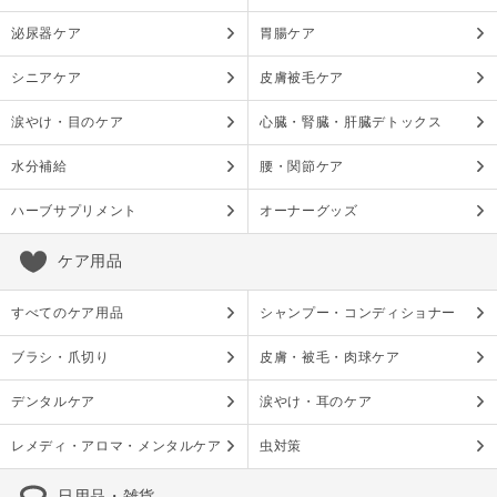
泌尿器ケア
胃腸ケア
シニアケア
皮膚被毛ケア
涙やけ・目のケア
心臓・腎臓・肝臓デトックス
水分補給
腰・関節ケア
ハーブサプリメント
オーナーグッズ
ケア用品
すべてのケア用品
シャンプー・コンディショナー
ブラシ・爪切り
皮膚・被毛・肉球ケア
デンタルケア
涙やけ・耳のケア
レメディ・アロマ・メンタルケア
虫対策
日用品・雑貨